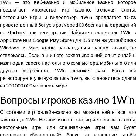
1Win — это веб-казино и мобильное казино, которое
предлагает множество игр казино, включая слоты,
настольные игры и видеопокер. 1Win предлагает 100%
приветственный бонус в размере 100 бесплатных вращений
на Starburst при регистрации. Найдите приложение 1Win в
App Store или Google Play Store для iOS или на устройствах
Windows и Mac, чтобы наслаждаться нашим казино, не
отвлекаясь. Если вы ищете захватывающий опыт онлайн-
казино для своего настольного компьютера, мобильного или
другого устройства, 1Win поможет вам. Когда вы
регистрируете учетную запись 1Win, вы становитесь одним
из 300 000 000 человек в мире.
Вопросы игроков казино 1Win
С сотнями игр онлайн-казино вы можете найти все, что
захотите, в 1Win. Независимо от того, играете ли вы в слоты,
настольные игры или специальные игры, вам будет
предложен «бесплатный» бонус за вращение, чтобы