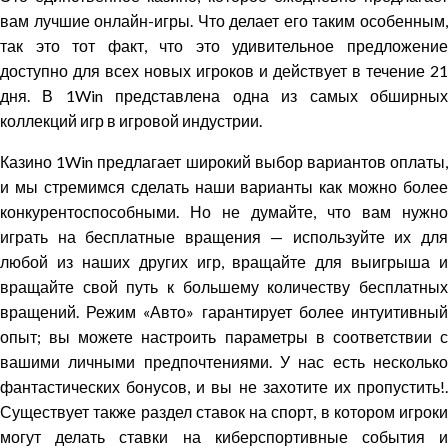
вам лучшие онлайн-игры. Что делает его таким особенным,
так это тот факт, что это удивительное предложение
доступно для всех новых игроков и действует в течение 21
дня. В 1Win представлена одна из самых обширных
коллекций игр в игровой индустрии.
Казино 1Win предлагает широкий выбор вариантов оплаты,
и мы стремимся сделать наши варианты как можно более
конкурентоспособными. Но не думайте, что вам нужно
играть на бесплатные вращения — используйте их для
любой из наших других игр, вращайте для выигрыша и
вращайте свой путь к большему количеству бесплатных
вращений. Режим «Авто» гарантирует более интуитивный
опыт; вы можете настроить параметры в соответствии с
вашими личными предпочтениями. У нас есть несколько
фантастических бонусов, и вы не захотите их пропустить!.
Существует также раздел ставок на спорт, в котором игроки
могут делать ставки на киберспортивные события и