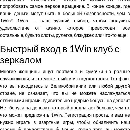
попробовать самое первое вращение. В конце концов, где
ваши деньги могут быть в большей безопасности, чем в
1Win? 1Win — ваш лучший выбор, чтобы получить
удовольствие от казино, которое превосходит все
остальные, будь то слоты, рулетка, блэкджек или что-то еще.
Быстрый вход в 1Win клуб с
зеркалом
Многие женщины ищут портмоне и сумочки на разные
случаи жизни, и это может выйти из-под контроля. Тот факт,
что вы находитесь в Великобритании или любой другой
стране, не означает, что вы не можете наслаждаться
отличными играми. Удивительно щедрые бонусы на депозит
Нет бонуса на депозит, который предлагает больше, чем то,
что может предложить 1Win. Регистрация проста, и вам не
нужно играть в азартные игры, чтобы обналичить наш
огромный приветственный бонус. Кроме того, вы можете