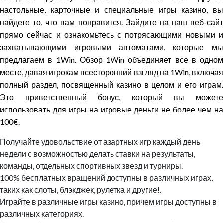
настольные, карточные и специальные игры казино, вы
найдете то, что вам понравится. Зайдите на наш веб-сайт
прямо сейчас и ознакомьтесь с потрясающими новыми и
захватывающими игровыми автоматами, которые мы
предлагаем в 1Win. Обзор 1Win объединяет все в одном
месте, давая игрокам всесторонний взгляд на 1Win, включая
полный раздел, посвященный казино в целом и его играм.
Это приветственный бонус, который вы можете
использовать для игры на игровые деньги не более чем на
100€.
Получайте удовольствие от азартных игр каждый день
недели с возможностью делать ставки на результаты,
команды, отдельных спортивных звезд и турниры.
100% бесплатных вращений доступны в различных играх,
таких как слоты, блэкджек, рулетка и другие!.
Играйте в различные игры казино, причем игры доступны в
различных категориях.