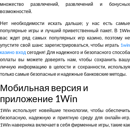
множество развлечений, развлечений и бонусных
возможностей.
Нет необходимости искать дальше; у нас есть самые
популярные игры и лучший приветственный пакет. В 1Win
вас ждет ряд самых популярных игр казино, поэтому не
упустите свой шанс зарегистрироваться, чтобы играть
1win
казино вход
сегодня! Для надежного и безопасного способ
оплаты вы можете доверять нам, чтобы сохранить вашу
личную информацию в целости и сохранности, используя
только самые безопасные и надежные банковские методы.
Мобильная версия и
приложение 1Win
1Win использует новейшие технологии, чтобы обеспечить
безопасную, надежную и приятную среду для онлайн-игр.
1Win наверняка включает в себя фирменные игры, такие как