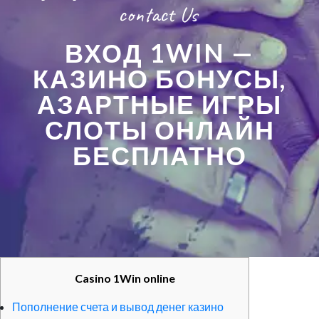
contact Us
ВХОД 1WIN —
КАЗИНО БОНУСЫ,
АЗАРТНЫЕ ИГРЫ
СЛОТЫ ОНЛАЙН
БЕСПЛАТНО
Casino 1Win online
Пополнение счета и вывод денег казино