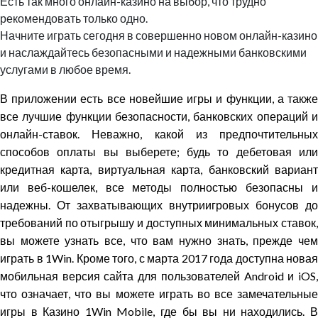
Есть так много онлайн-казино на выбор, что трудно
рекомендовать только одно.
Начните играть сегодня в совершенно новом онлайн-казино
и наслаждайтесь безопасными и надежными банковскими
услугами в любое время.
В приложении есть все новейшие игры и функции, а также
все лучшие функции безопасности, банковских операций и
онлайн-ставок. Неважно, какой из предпочтительных
способов оплаты вы выберете; будь то дебетовая или
кредитная карта, виртуальная карта, банковский вариант
или веб-кошелек, все методы полностью безопасны и
надежны. От захватывающих внутриигровых бонусов до
требований по отыгрышу и доступных минимальных ставок,
вы можете узнать все, что вам нужно знать, прежде чем
играть в 1Win. Кроме того, с марта 2017 года доступна новая
мобильная версия сайта для пользователей Android и iOS,
что означает, что вы можете играть во все замечательные
игры в Казино 1Win Mobile, где бы вы ни находились. В