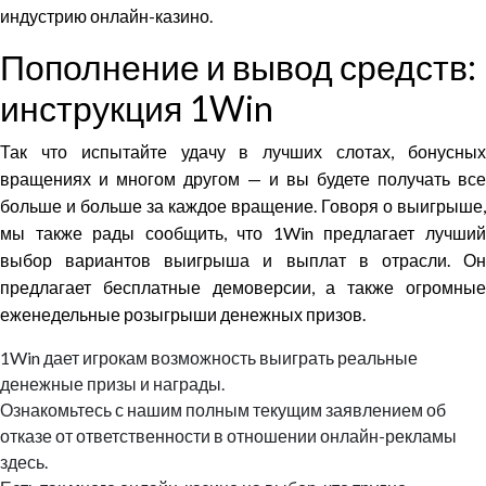
индустрию онлайн-казино.
Пополнение и вывод средств:
инструкция 1Win
Так что испытайте удачу в лучших слотах, бонусных
вращениях и многом другом — и вы будете получать все
больше и больше за каждое вращение. Говоря о выигрыше,
мы также рады сообщить, что 1Win предлагает лучший
выбор вариантов выигрыша и выплат в отрасли. Он
предлагает бесплатные демоверсии, а также огромные
еженедельные розыгрыши денежных призов.
1Win дает игрокам возможность выиграть реальные
денежные призы и награды.
Ознакомьтесь с нашим полным текущим заявлением об
отказе от ответственности в отношении онлайн-рекламы
здесь.