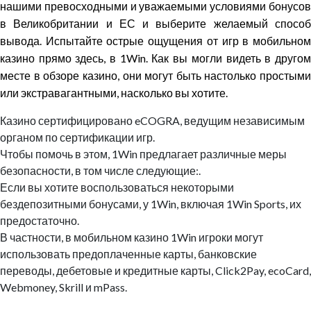
нашими превосходными и уважаемыми условиями бонусов
в Великобритании и ЕС и выберите желаемый способ
вывода. Испытайте острые ощущения от игр в мобильном
казино прямо здесь, в 1Win. Как вы могли видеть в другом
месте в обзоре казино, они могут быть настолько простыми
или экстравагантными, насколько вы хотите.
Казино сертифицировано eCOGRA, ведущим независимым
органом по сертификации игр.
Чтобы помочь в этом, 1Win предлагает различные меры
безопасности, в том числе следующие:.
Если вы хотите воспользоваться некоторыми
бездепозитными бонусами, у 1Win, включая 1Win Sports, их
предостаточно.
В частности, в мобильном казино 1Win игроки могут
использовать предоплаченные карты, банковские
переводы, дебетовые и кредитные карты, Click2Pay, ecoCard,
Webmoney, Skrill и mPass.