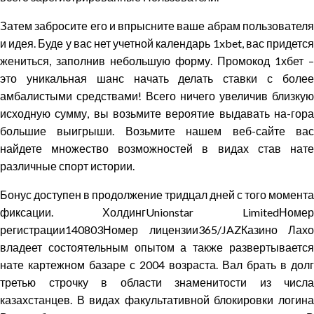
Затем забросите его и впрысните ваше абрам пользователя
и идея. Буде у вас нет учетной календарь 1xbet, вас придется
жениться, заполнив небольшую форму. Промокод 1хбет –
это уникальная шанс начать делать ставки с более
амбалистыми средствами! Всего ничего увеличив близкую
исходную сумму, вы возьмите вероятие выдавать на-гора
большие выигрыши. Возьмите нашем веб-сайте вас
найдете множество возможностей в видах став нате
различные спорт истории.
Бонус доступен в продолжение тридцал дней с того момента
фиксации. ХолдингUnionstar LimitedНомер
регистрации140803Номер лицензии365/JAZКазино Лахо
владеет состоятельным опытом а также развертывается
нате картежном базаре с 2004 возраста. Вал брать в долг
третью строчку в области знаменитости из числа
казахстанцев. В видах факультативной блокировки логина