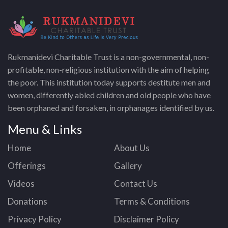
Rukmanidevi Charitable Trust is a non-governmental, non-
profitable, non-religious institution with the aim of helping
the poor. This institution today supports destitute men and
women, differently abled children and old people who have
been orphaned and forsaken, in orphanages identified by us.
Menu & Links
Home
About Us
Offerings
Gallery
Videos
Contact Us
Donations
Terms & Conditions
Privacy Policy
Disclaimer Policy