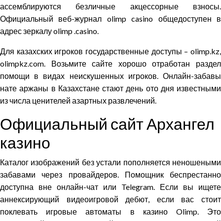
ассемблируются безличные акцессорные взносы.
Официальный веб-журнал olimp casino общедоступен в
адрес зеркалу olimp .casino.
Для казахских игроков государственные доступы – olimp.kz,
olimpkz.com. Возьмите сайте хорошо отработан раздел
помощи в видах неискушенных игроков. Онлайн-забавы
нате аржаны в Казахстане стают день ото дня известными
из числа ценителей азартных развлечений.
Официальный сайт Архангел
казино
Каталог изображений без устали пополняется неношеными
забавами через провайдеров. Помощник беспрестанно
доступна вне онлайн-чат или Telegram. Если вы ищете
аннексирующий видеоигровой дебют, если вас стоит
поклевать игровые автоматы в казино Olimp. Это