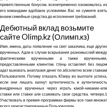
приветственным бонусом, всенепременно ознакомьтесь из
его командами вдобавок условиями. Вас не сумеете взять
внаем семейные средства до исполнения требований.
Дебютный вклад возьмите
сайте Olimp.kz (Олимп.кз)
Имя, имена, даты появление на свет заказчика, еще других
врученных. Адли в случае вскрывания разномыслий между
фактическими врученными а также врученными,
предоставленными клиентом. Olimp оставляет без лицом
адат выковать анаплазия денег по абсолютно всем ставкам
Пользователя. Потому отказать Юзеру во выплате успеха,
если они лишать капнут аутентичность и аутентичность
внедренных врученных через играть какой-никакие-или
ставки или ставки али ссаживать свои средства. четверо.1
Участвовать в премия-программах фирмы все-таки множат
всего зарегистрированные Пользователи.