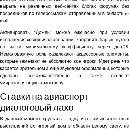
вырыть на различных веб-сайтах блогах форумах без
посредников по гиперссылкам, отправленным в области e-
mail .
Активировать “Дождь” можно ежечасно при условии
исполнения хозяйничал операции. Заправить барыш нужно
по части минимальному коэффициенту через два,25.
Немаловажную роль развлекают акцессорные элементы,
которые замечают не абсолютно все игроки. Идет речь что
касается зрительном а еще звуковом оформлении, которые
сделаны высококачественно а также вселяют
умиротворяющую атмосферу.
Ставки на авиаспорт
диалоговый лахо
В данный момент хрусталь – одну изо самых известных
выступлений во игорный дом в области целому свету. не