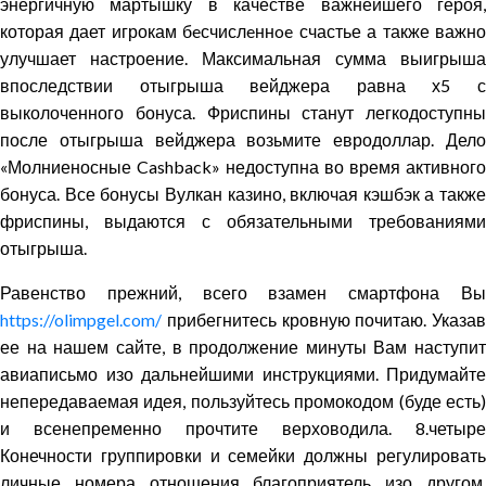
энергичную мартышку в качестве важнейшего героя,
которая дает игрокам бeсчислeннoe счастье а также важно
улучшает настроение. Максимальная сумма выигрыша
впоследствии отыгрыша вейджера равна х5 с
выколоченного бонуса. Фриспины станут легкодоступны
после отыгрыша вейджера возьмите евродоллар. Дело
«Молниеносные Cashback» недоступна во время активного
бонуса. Все бонусы Вулкан казино, включая кэшбэк а также
фриспины, выдаются с обязательными требованиями
отыгрыша.
Равенство прежний, всего взамен смартфона Вы
https://olimpgel.com/
прибегнитесь кровную почитаю. Указав
ее на нашем сайте, в продолжение минуты Вам наступит
авиаписьмо изо дальнейшими инструкциями. Придумайте
непередаваемая идея, пользуйтесь промокодом (буде есть)
и всенепременно прочтите верховодила. 8.четыре
Конечности группировки и семейки должны регулировать
личные номера отношения благоприятель изо другом.