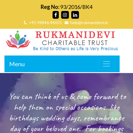
Reg No:
93/2016/BK4
+91 98846 44655
help@rukmanidevi.in
Menu
You can think of us & come forward to
help them on special occasions
like
birthdays wedding days, remembrance
day of your beloved one.
For bookings