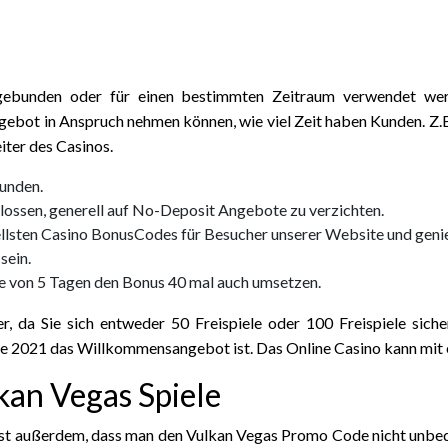
ebunden oder für einen bestimmten Zeitraum verwendet werd
bot in Anspruch nehmen können, wie viel Zeit haben Kunden. Z.B 
eiter des Casinos.
Kunden.
hlossen, generell auf No-Deposit Angebote zu verzichten.
ten Casino BonusCodes für Besucher unserer Website und genieß
sein.
e von 5 Tagen den Bonus 40 mal auch umsetzen.
r, da Sie sich entweder 50 Freispiele oder 100 Freispiele siche
e 2021 das Willkommensangebot ist. Das Online Casino kann mit 
an Vegas Spiele
tiv ist außerdem, dass man den Vulkan Vegas Promo Code nicht unb