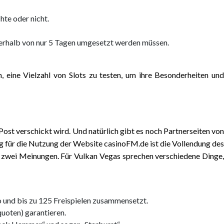
te oder nicht.
erhalb von nur 5 Tagen umgesetzt werden müssen.
, eine Vielzahl von Slots zu testen, um ihre Besonderheiten und
ost verschickt wird. Und natürlich gibt es noch Partnerseiten von
g für die Nutzung der Website casinoFM.de ist die Vollendung des
ine zwei Meinungen. Für Vulkan Vegas sprechen verschiedene Dinge,
o und bis zu 125 Freispielen zusammensetzt.
quoten) garantieren.