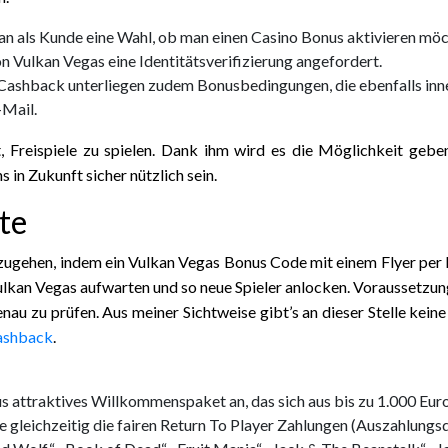
n als Kunde eine Wahl, ob man einen Casino Bonus aktivieren möch
n Vulkan Vegas eine Identitätsverifizierung angefordert.
Cashback unterliegen zudem Bonusbedingungen, die ebenfalls inn
-Mail.
, Freispiele zu spielen. Dank ihm wird es die Möglichkeit geben
in Zukunft sicher nützlich sein.
te
zugehen, indem ein Vulkan Vegas Bonus Code mit einem Flyer per P
lkan Vegas aufwarten und so neue Spieler anlocken. Voraussetzun
genau zu prüfen. Aus meiner Sichtweise gibt’s an dieser Stelle ke
cashback
.
us attraktives Willkommenspaket an, das sich aus bis zu 1.000 Eur
ie gleichzeitig die fairen Return To Player Zahlungen (Auszahlungs