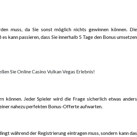
en muss, da Sie sonst möglich nichts gewinnen können. Die
es kann passieren, dass Sie innerhalb 5 Tage den Bonus umsetzen
en Sie Online Casino Vulkan Vegas Erlebnis!
rn können. Jeder Spieler wird die Frage sicherlich etwas anders
einer nahezu perfekten Bonus-Offerte aufwarten.
edingt während der Registrierung eintragen muss, sondern kann das