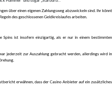
Jack Hammer“ und sogar „Starburst“.
lungen über einen eigenen Zahlungsweg abzuwickeln sind. Ihr könnt
Regeln des geschlossenen Geldkreislaufes arbeiten.
pins ist insofern einzigartig, als er nur in einem bestimmten
war jederzeit zur Auszahlung gebracht werden, allerdings wird in
 Drehung.
stbericht erwähnen, dass der Casino Anbieter auf ein zusätzliches