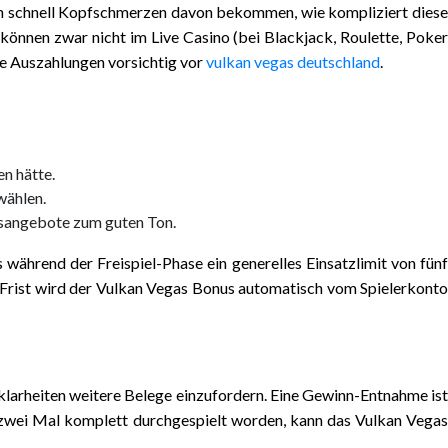
n schnell Kopfschmerzen davon bekommen, wie kompliziert diese
können zwar nicht im Live Casino (bei Blackjack, Roulette, Poker
Sie Auszahlungen vorsichtig vor
vulkan vegas deutschland
.
n hätte.
wählen.
usangebote zum guten Ton.
während der Freispiel-Phase ein generelles Einsatzlimit von fünf
r Frist wird der Vulkan Vegas Bonus automatisch vom Spielerkonto
nklarheiten weitere Belege einzufordern. Eine Gewinn-Entnahme ist
s zwei Mal komplett durchgespielt worden, kann das Vulkan Vegas