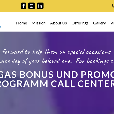
Home
Mission
About Us
Offerings
Gallery
V
 forward to help them on special occasions
ce day of your beloved one.
For bookings
c
GAS BONUS UND PROMO
OGRAMM CALL CENTER