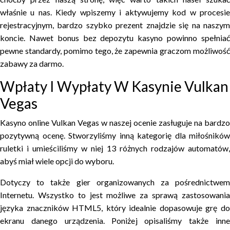
właśnie u nas. Kiedy wpiszemy i aktywujemy kod w procesie
rejestracyjnym, bardzo szybko prezent znajdzie się na naszym
koncie. Nawet bonus bez depozytu kasyno powinno spełniać
pewne standardy, pomimo tego, że zapewnia graczom możliwość
zabawy za darmo.
Wpłaty I Wypłaty W Kasynie Vulkan
Vegas
Kasyno online Vulkan Vegas w naszej ocenie zasługuje na bardzo
pozytywną ocenę. Stworzyliśmy inną kategorię dla miłośników
ruletki i umieściliśmy w niej 13 różnych rodzajów automatów,
abyś miał wiele opcji do wyboru.
Dotyczy to także gier organizowanych za pośrednictwem
Internetu. Wszystko to jest możliwe za sprawą zastosowania
języka znaczników HTML5, który idealnie dopasowuje grę do
ekranu danego urządzenia. Poniżej opisaliśmy także inne