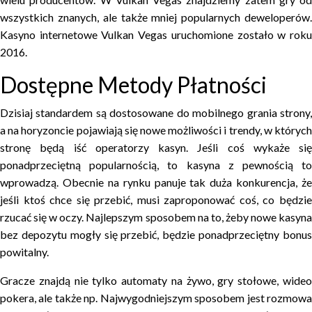
wszystkich znanych, ale także mniej popularnych deweloperów.
Kasyno internetowe Vulkan Vegas uruchomione zostało w roku
2016.
Dostępne Metody Płatności
Dzisiaj standardem są dostosowane do mobilnego grania strony,
a na horyzoncie pojawiają się nowe możliwości i trendy, w których
stronę będą iść operatorzy kasyn. Jeśli coś wykaże się
ponadprzeciętną popularnością, to kasyna z pewnością to
wprowadzą. Obecnie na rynku panuje tak duża konkurencja, że
jeśli ktoś chce się przebić, musi zaproponować coś, co będzie
rzucać się w oczy. Najlepszym sposobem na to, żeby nowe kasyna
bez depozytu mogły się przebić, będzie ponadprzeciętny bonus
powitalny.
Gracze znajdą nie tylko automaty na żywo, gry stołowe, wideo
pokera, ale także np. Najwygodniejszym sposobem jest rozmowa