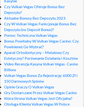
Kasynie
Czy Vulkan Vegas Oferuje Bonus Bez
Depozytu?
Aktualne Bonusy Bez Depozytu 2023
Czy W Vulkan Vegas Funkcjonuje Bonus Bez
Depozytu (no Deposit Bonus)?
Pomoc Techniczna Vulkan Vegas
Bonus Powitalny W Vulkan Vegas Casino: Czy
Powinieneś Go Wybrać?
Aparat Ortodontyczny – Metalowy Czy
Estetyczny? Porównanie Działania I Kosztów
Video Recenzja Kasyna Vulkan Vegas- Casino
Billions
Vulkan Vegas Bonus Za Rejestrację: 6000 Zł I
150 Darmowych Spinów
Opinie Graczy O Vulkan Vegas
Gry Dostarczane Przez Vulkan Vegas Casino
Która Strona Vulkan Vegas Jest Oficjalna?
Obsługa Klienta Vulkan Vegas W Polsce