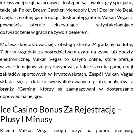
intensywnej sesji hazardowej, dostępne są również gry specjalne,
takie jak Poker, Dream Catcher, Monopoly Live i Deal or No Deal.
Dzięki szerokiej gamie opcji i doskonałej grafice, Vulkan Vegas z
pewnością oferuje ekscytujące i satysfakcjonujące
doświadczenie w grach na żywo z dealerem.
Możesz skontaktować się z obsługą klienta 24 godziny na dobę,
7 dni w tygodniu za pośrednictwem czatu na żywo lub poczty
elektronicznej. Vulkan Vegas to kasyno online, które oferuje
wszystkie najnowsze gry kasynowe, a także szeroką gamę opcji
zakładów sportowych w kryptowalutach. Zespół Vulkan Vegas
składa się z dobrze wykwalifikowanych profesjonalistów z
branży iGaming, którzy są zaangażowani w dostarczanie
odpowiedzialnej gry.
Ice Casino Bonus Za Rejestrację –
Plusy I Minusy
Klienci Vulkan Vegas mogą liczyć na pomoc mailową,