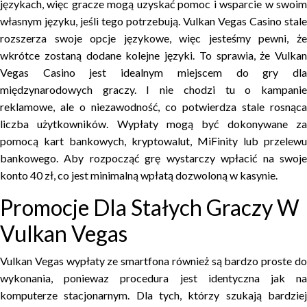
językach, więc gracze mogą uzyskać pomoc i wsparcie w swoim
własnym języku, jeśli tego potrzebują. Vulkan Vegas Casino stale
rozszerza swoje opcje językowe, więc jesteśmy pewni, że
wkrótce zostaną dodane kolejne języki. To sprawia, że Vulkan
Vegas Casino jest idealnym miejscem do gry dla
międzynarodowych graczy. I nie chodzi tu o kampanie
reklamowe, ale o niezawodność, co potwierdza stale rosnąca
liczba użytkowników. Wypłaty mogą być dokonywane za
pomocą kart bankowych, kryptowalut, MiFinity lub przelewu
bankowego. Aby rozpocząć grę wystarczy wpłacić na swoje
konto 40 zł, co jest minimalną wpłatą dozwoloną w kasynie.
Promocje Dla Stałych Graczy W
Vulkan Vegas
Vulkan Vegas wypłaty ze smartfona również są bardzo proste do
wykonania, poniewaz procedura jest identyczna jak na
komputerze stacjonarnym. Dla tych, którzy szukają bardziej