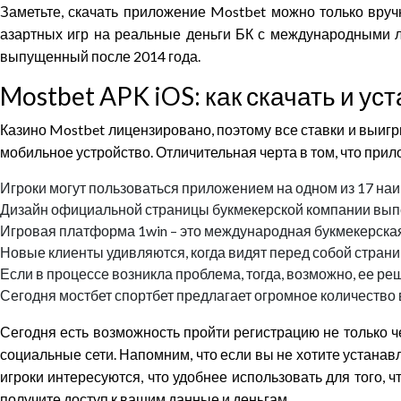
Заметьте, скачать приложение Mostbet можно только вручн
азартных игр на реальные деньги БК с международными л
выпущенный после 2014 года.
Mostbet APK iOS: как скачать и у
Казино Mostbet лицензировано, поэтому все ставки и выиг
мобильное устройство. Отличительная черта в том, что при
Игроки могут пользоваться приложением на одном из 17 на
Дизайн официальной страницы букмекерской компании выпо
Игровая платформа 1win – это международная букмекерска
Новые клиенты удивляются, когда видят перед собой страниц
Если в процессе возникла проблема, тогда, возможно, ее р
Сегодня мостбет спортбет предлагает огромное количество 
Сегодня есть возможность пройти регистрацию не только ч
социальные сети. Напомним, что если вы не хотите устанав
игроки интересуются, что удобнее использовать для того, ч
получите доступ к вашим данные и деньгам.