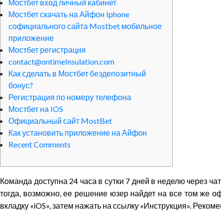
Мостбет вход личный кабинет
Мостбет скачать на Айфон Iphone
cофициального сайта Mostbet мобильное
приложение
Мостбет регистрация
contact@ontimeInsulation.com
Как сделать в Мостбет бездепозитный
бонус?
Регистрация по номеру телефона
Мостбет на IOS
Официальный сайт MostBet
Как установить приложение на Айфон
Recent Comments
Команда доступна 24 часа в сутки 7 дней в неделю через ч
тогда, возможно, ее решение юзер найдет на все том же 
вкладку «iOS», затем нажать на ссылку «Инструкция». Реком