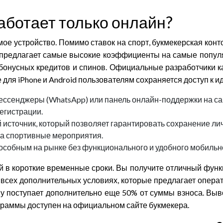
ботает только онлайн?
мое устройство. Помимо ставок на спорт, букмекерская конт
 предлагает самые высокие коэффициенты на самые популя
бонусных кредитов и спинов. Официальные разработчики к
е для iPhone и Android пользователям сохраняется доступ к 
ессенджеры (WhatsApp) или панель онлайн-поддержки на са
егистрации.
й источник, который позволяет гарантировать сохранение л
на спортивные мероприятия.
особным на рынке без функционального и удобного мобильн
 в короткие временные сроки. Вы получите отличный функ
о всех дополнительных условиях, которые предлагает опера
 ему поступает дополнительно еще 50% от суммы взноса. Вы
ограммы доступен на официальном сайте букмекера.