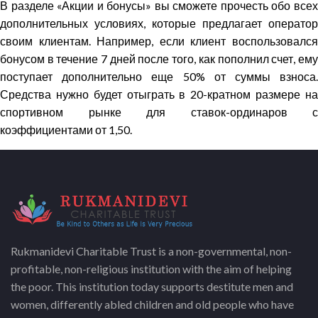
В разделе «Акции и бонусы» вы сможете прочесть обо всех
дополнительных условиях, которые предлагает оператор
своим клиентам. Например, если клиент воспользовался
бонусом в течение 7 дней после того, как пополнил счет, ему
поступает дополнительно еще 50% от суммы взноса.
Средства нужно будет отыграть в 20-кратном размере на
спортивном рынке для ставок-ординаров с
коэффициентами от 1,50.
Rukmanidevi Charitable Trust is a non-governmental, non-
profitable, non-religious institution with the aim of helping
the poor. This institution today supports destitute men and
women, differently abled children and old people who have