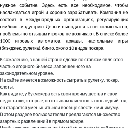
нужное событие. Здесь есть все необходимое, чтобы
наслаждаться игрой и хорошо зарабатывать. Компания не
состоит в международных организациях, регулирующих
гемблинг-индустрию. Деньги выводятся за несколько часов,
проблемы по отзывам игроков не возникают. В списке более
1000 игровых автоматов, аркады, настольные игры
(блэкджек, рулетка), бинго, около 10 видов покера.
К сожалению, в нашей стране сделки по ставкам являются
частью игорного бизнеса, запрещенного на
законодательном уровне.
На сайте имеется возможность сыграть в рулетку, покер,
слоты.
Как видите, у букмекера есть свои преимущества и свои
недостатки, которые, по отзывам клиентов за последний год,
он старается уменьшить или вообще свести к минимуму.
В этом разделе пользователям предлагаются множество
азартных развлечений в прямом эфире.
Чтобы скачать приложение MostBet на Android, зайдите на