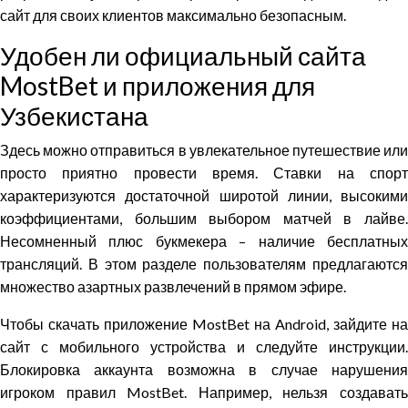
сайт для своих клиентов максимально безопасным.
Удобен ли официальный сайта
MostBet и приложения для
Узбекистана
Здесь можно отправиться в увлекательное путешествие или
просто приятно провести время. Ставки на спорт
характеризуются достаточной широтой линии, высокими
коэффициентами, большим выбором матчей в лайве.
Несомненный плюс букмекера – наличие бесплатных
трансляций. В этом разделе пользователям предлагаются
множество азартных развлечений в прямом эфире.
Чтобы скачать приложение MostBet на Android, зайдите на
сайт с мобильного устройства и следуйте инструкции.
Блокировка аккаунта возможна в случае нарушения
игроком правил MostBet. Например, нельзя создавать