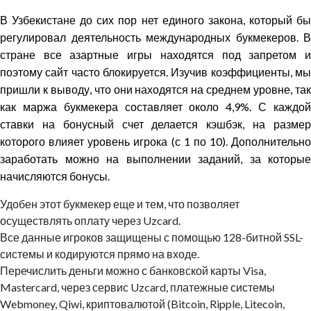
В Узбекистане до сих пор нет единого закона, который бы
регулировал деятельность международных букмекеров. В
стране все азартные игры находятся под запретом и
поэтому сайт часто блокируется. Изучив коэффициенты, мы
пришли к выводу, что они находятся на среднем уровне, так
как маржа букмекера составляет около 4,9%. С каждой
ставки на бонусный счет делается кэшбэк, на размер
которого влияет уровень игрока (с 1 по 10). Дополнительно
заработать можно на выполнении заданий, за которые
начисляются бонусы.
Удобен этот букмекер еще и тем, что позволяет
осуществлять оплату через Uzcard.
Все данные игроков защищены с помощью 128-битной SSL-
системы и кодируются прямо на входе.
Перечислить деньги можно с банковской карты Visa,
Mastercard, через сервис Uzcard, платежные системы
Webmoney, Qiwi, криптовалютой (Bitcoin, Ripple, Litecoin,