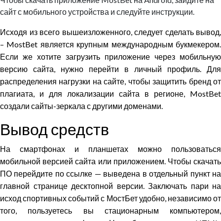
сайт с мобильного устройства и следуйте инструкции.
Исходя из всего вышеизложенного, следует сделать вывод,
– MostBet является крупным международным букмекером.
Если же хотите загрузить приложение через мобильную
версию сайта, нужно перейти в личный профиль. Для
распределения нагрузки на сайте, чтобы защитить бренд от
плагиата, и для локализации сайта в регионе, MostBet
создали сайты-зеркала с другими доменами.
Вывод средств
На смартфонах и планшетах можно пользоваться
мобильной версией сайта или приложением. Чтобы скачать
ПО перейдите по ссылке — выведена в отдельный пункт на
главной странице десктопной версии. Заключать пари на
исход спортивных событий с МостБет удобно, независимо от
того, пользуетесь вы стационарным компьютером,