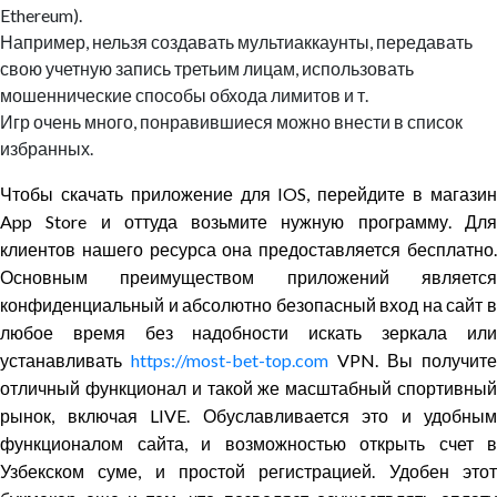
Ethereum).
Например, нельзя создавать мультиаккаунты, передавать
свою учетную запись третьим лицам, использовать
мошеннические способы обхода лимитов и т.
Игр очень много, понравившиеся можно внести в список
избранных.
Чтобы скачать приложение для IOS, перейдите в магазин
App Store и оттуда возьмите нужную программу. Для
клиентов нашего ресурса она предоставляется бесплатно.
Основным преимуществом приложений является
конфиденциальный и абсолютно безопасный вход на сайт в
любое время без надобности искать зеркала или
устанавливать
https://most-bet-top.com
VPN. Вы получите
отличный функционал и такой же масштабный спортивный
рынок, включая LIVE. Обуславливается это и удобным
функционалом сайта, и возможностью открыть счет в
Узбекском суме, и простой регистрацией. Удобен этот