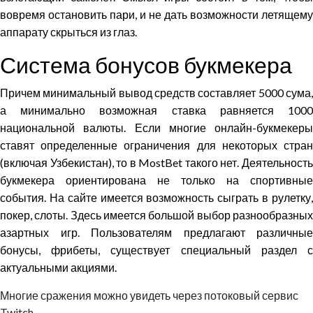
вовремя остановить пари, и не дать возможности летящему
аппарату скрыться из глаз.
Система бонусов букмекера
Причем минимальный вывод средств составляет 5000 сума,
а минимально возможная ставка равняется 1000
национальной валюты. Если многие онлайн-букмекеры
ставят определенные ограничения для некоторых стран
(включая Узбекистан), то в MostBet такого нет. Деятельность
букмекера ориентирована не только на спортивные
события. На сайте имеется возможность сыграть в рулетку,
покер, слоты. Здесь имеется большой выбор разнообразных
азартных игр. Пользователям предлагают различные
бонусы, фрибеты, существует специальный раздел с
актуальными акциями.
Многие сражения можно увидеть через потоковый сервис
Twitch.