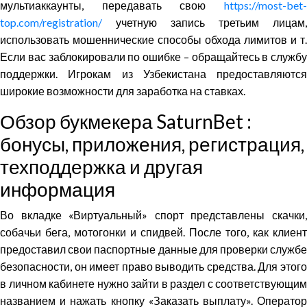
мультиаккаунты, передавать свою
https://most-bet-
top.com/registration/
учетную запись третьим лицам,
использовать мошеннические способы обхода лимитов и т.
Если вас заблокировали по ошибке – обращайтесь в службу
поддержки. Игрокам из Узбекистана предоставляются
широкие возможности для заработка на ставках.
Обзор букмекера SaturnBet :
бонусы, приложения, регистрация,
техподдержка и другая
информация
Во вкладке «Виртуальный» спорт представлены скачки,
собачьи бега, мотогонки и спидвей. После того, как клиент
предоставил свои паспортные данные для проверки службе
безопасности, он имеет право выводить средства. Для этого
в личном кабинете нужно зайти в раздел с соответствующим
названием и нажать кнопку «Заказать выплату». Оператор