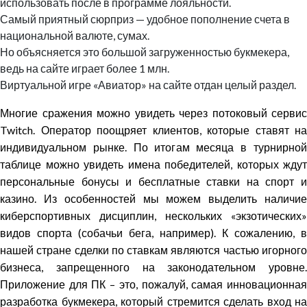
использовать после в программе лояльности.
Самый приятный сюрприз — удобное пополнение счета в
национальной валюте, сумах.
Но объясняется это большой загруженностью букмекера,
ведь на сайте играет более 1 млн.
Виртуальной игре «Авиатор» на сайте отдан целый раздел.
Многие сражения можно увидеть через потоковый сервис
Twitch. Оператор поощряет клиентов, которые ставят на
индивидуальном рынке. По итогам месяца в турнирной
таблице можно увидеть имена победителей, которых ждут
персональные бонусы и бесплатные ставки на спорт и
казино. Из особенностей мы можем выделить наличие
киберспортивных дисциплин, нескольких «экзотических»
видов спорта (собачьи бега, например). К сожалению, в
нашей стране сделки по ставкам являются частью игорного
бизнеса, запрещенного на законодательном уровне.
Приложение для ПК – это, пожалуй, самая инновационная
разработка букмекера, который стремится сделать вход на