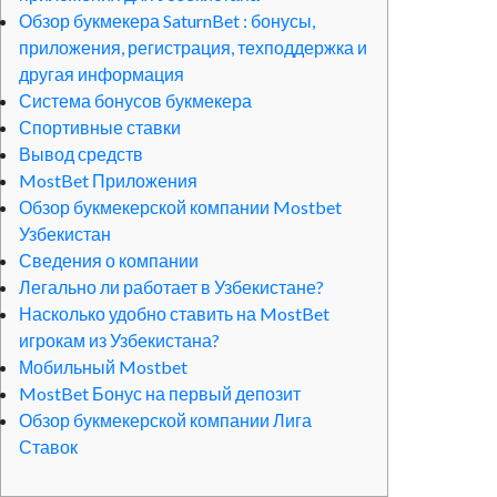
Обзор букмекера SaturnBet : бонусы,
приложения, регистрация, техподдержка и
другая информация
Система бонусов букмекера
Спортивные ставки
Вывод средств
MostBet Приложения
Обзор букмекерской компании Mostbet
Узбекистан
Сведения о компании
Легально ли работает в Узбекистане?
Насколько удобно ставить на MostBet
игрокам из Узбекистана?
Мобильный Mostbet
MostBet Бонус на первый депозит
Обзор букмекерской компании Лига
Ставок