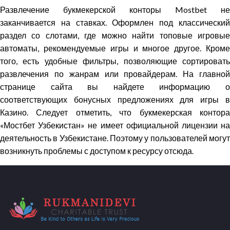
Развлечение букмекерской конторы Mostbet не
заканчивается на ставках. Оформлен под классический
раздел со слотами, где можно найти топовые игровые
автоматы, рекомендуемые игры и многое другое. Кроме
того, есть удобные фильтры, позволяющие сортировать
развлечения по жанрам или провайдерам. На главной
странице сайта вы найдете информацию о
соответствующих бонусных предложениях для игры в
Казино. Следует отметить, что букмекерская контора
«Мостбет Узбекистан» не имеет официальной лицензии на
деятельность в Узбекистане. Поэтому у пользователей могут
возникнуть проблемы с доступом к ресурсу отсюда.