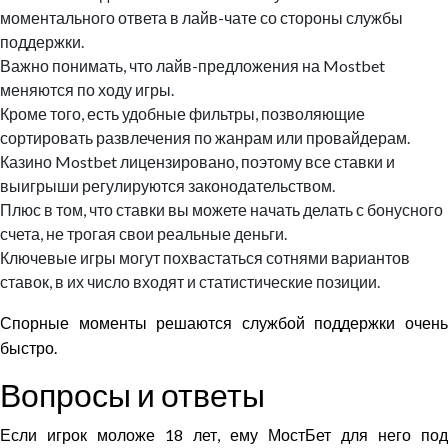
моментального ответа в лайв-чате со стороны службы
поддержки.
Важно понимать, что лайв-предложения на Mostbet
меняются по ходу игры.
Кроме того, есть удобные фильтры, позволяющие
сортировать развлечения по жанрам или провайдерам.
Казино Mostbet лицензировано, поэтому все ставки и
выигрыши регулируются законодательством.
Плюс в том, что ставки вы можете начать делать с бонусного
счета, не трогая свои реальные деньги.
Ключевые игры могут похвастаться сотнями вариантов
ставок, в их число входят и статистические позиции.
Спорные моменты решаются службой поддержки очень
быстро.
Вопросы и ответы
Если игрок моложе 18 лет, ему МостБет для него под