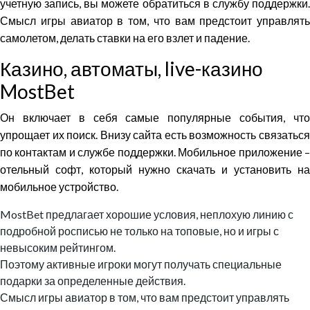
учетную запись, вы можете обратиться в службу поддержки.
Смысл игры авиатор в том, что вам предстоит управлять
самолетом, делать ставки на его взлет и падение.
Казино, автоматы, live-казино
MostBet
Он включает в себя самые популярные события, что
упрощает их поиск. Внизу сайта есть возможность связаться
по контактам и службе поддержки. Мобильное приложение –
отельный софт, который нужно скачать и установить на
мобильное устройство.
MostBet предлагает хорошие условия, неплохую линию с
подробной росписью не только на топовые, но и игры с
невысоким рейтингом.
Поэтому активные игроки могут получать специальные
подарки за определенные действия.
Смысл игры авиатор в том, что вам предстоит управлять