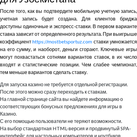
После того, как вы подтвердите мобильную учетную запись,
учетная запись будет создана. Для клиентов бриджа
доступны одиночные и экспресс-ставки. В первом варианте
ставка зависит от определенного результата. При выигрыше
коэффициент
https://mostbetsportuz.com
ставки умножаетс
на его сумму, и наоборот, деньги сгорают. Ключевые игры
могут похвастаться сотнями вариантов ставок, в их число
входят и статистические позиции. Чем слабее чемпионат,
тем меньше вариантов сделать ставку.
Для запуска казино не требуется отдельной регистрации.
После этого можно сразу переходить к ставкам.
На главной странице сайта вы найдете информацию о
соответствующих бонусных предложениях для игры в
Казино.
С его помощью пользователи не теряют возможности.
На выбор стандартная HTML-версия и продвинутый SPA-
интерфейс для настольных компьютеров и ноутбуков.