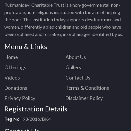
Rukmanidevi Charitable Trust is a non-governmental, non-
profitable, non-religious institution with the aim of helping
the poor. This institution today supports destitute men and
women, differently abled children and old people who have
been orphaned and forsaken, in orphanages identified by us.
Menu & Links
Home
About Us
Offerings
Gallery
Videos
Contact Us
Donations
Terms & Conditions
Privacy Policy
Disclaimer Policy
Registration Details
Reg No :
93/2016/BK4