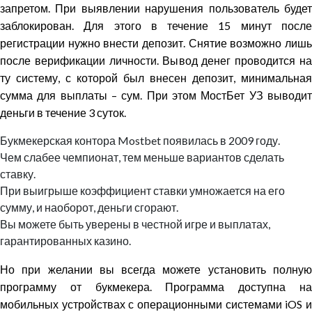
запретом. При выявлении нарушения пользователь будет
заблокирован. Для этого в течение 15 минут после
регистрации нужно внести депозит. Снятие возможно лишь
после верификации личности. Вывод денег проводится на
ту систему, с которой был внесен депозит, минимальная
сумма для выплаты – сум. При этом МостБет УЗ выводит
деньги в течение 3 суток.
Букмекерская контора Mostbet появилась в 2009 году.
Чем слабее чемпионат, тем меньше вариантов сделать
ставку.
При выигрыше коэффициент ставки умножается на его
сумму, и наоборот, деньги сгорают.
Вы можете быть уверены в честной игре и выплатах,
гарантированных казино.
Но при желании вы всегда можете установить полную
программу от букмекера. Программа доступна на
мобильных устройствах с операционными системами iOS и