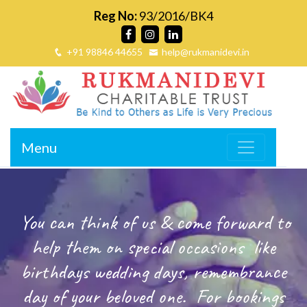
Reg No:
93/2016/BK4
+91 98846 44655
help@rukmanidevi.in
Menu
You can think of us & come forward to
help them on special occasions
like
birthdays wedding days, remembrance
day of your beloved one.
For bookings