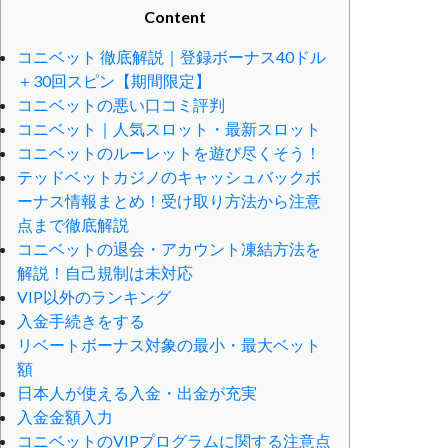
Content
コニベット 徹底解説｜登録ボーナス40ドル
＋30回スピン【期間限定】
コニベットの悪い口コミ評判
コニベット｜人気スロット・最新スロット
コニベットのルーレットを遊び尽くそう！
テッドベットカジノのキャッシュバックボ
ーナス情報まとめ！受け取り方法から注意
点まで徹底解説
コニベットの退会・アカウント凍結方法を
解説！自己規制は未対応
VIP以外のランキング
入金手続きをする
リベートボーナス対象の最小・最大ベット
額
日本人が使える入金・出金が充実
入金金額入力
コニベットのVIPプログラムに関する注意点