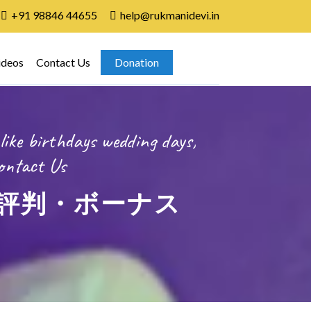
+91 98846 44655
help@rukmanidevi.in
ideos
Contact Us
Donation
like birthdays wedding days,
ontact Us
評判・ボーナス