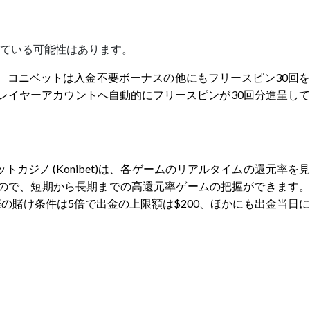
ている可能性はあります。
 コニベットは入金不要ボーナスの他にもフリースピン30回を
レイヤーアカウントへ自動的にフリースピンが30回分進呈して
ノ (Konibet)は、各ゲームのリアルタイムの還元率を見
きるので、短期から長期までの高還元率ゲームの把握ができます。
の賭け条件は5倍で出金の上限額は$200、ほかにも出金当日に