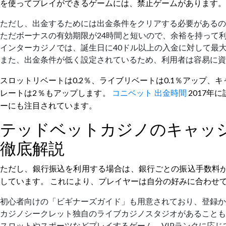
を使ってプレイができるゲームには、禁止ゲームがあります。
ただし、出金するためには出金条件をクリアする必要があるの
ただボーナスの有効期限が24時間と短いので、余裕を持って
インターカジノでは、誕生日に40ドル以上の入金に対して最
また、出金条件が低く設定されているため、利用者は容易に資
スロットリベートは0.2％、ライブリベートは0.1％アップ、
レートは2％もアップします。
コニベット 出金時間
2017
ーにも注目されています。
テッドベットカジノのキャッ
徹底解説
ただし、銀行振込を利用する場合は、銀行ごとの振込手数料が
しています。 これにより、プレイヤーは自分の好みに合わせ
初心者向けの「ビギナーズガイド」も用意されており、登録か
カジノシークレット独自のライブカジノスタジオがあることも
スロットやスポーツなどプレイするゲーム、VIPランクに応