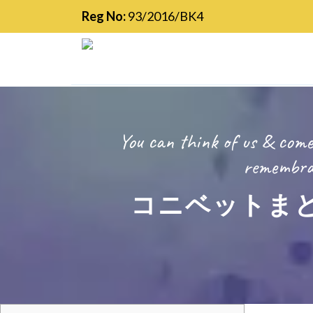
Reg No:
93/2016/BK4
You can think of us & come
remembran
コニベットま