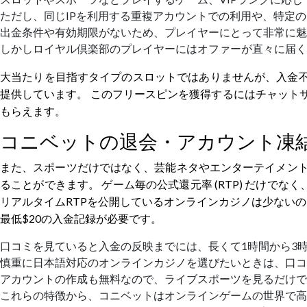
ただし、同じIPを利用する重複アカウントでの利用や、特定
出金条件や有効期限がないため、プレイヤーにとって非常に魅
しかしロイヤル倶楽部のプレイヤーにはオファーが直々に届く
大当たりを目指すタイプのスロットではありませんが、入金不
提供しています。 このフリースピンを獲得するにはチャットサ
もらえます。
コニベットの退会・アカウント凍
また、スポーツだけではなく、芸能ネタやエンターテイメント、政
ることができます。 ゲーム毎の公式還元率 (RTP) だけ
リアルタイムRTPを公開しているオンラインカジノは少ないの
最低$20の入金記録が必要です。
口コミを見ていると入金の反映までには、長くて1時間から3
慎重に日本語対応のオンラインカジノを選びたいときは、口コ
アカウントの作成も無料なので、ライブスポーツを見るだけで
これらの特徴から、コニベットはオンラインゲームの世界で高