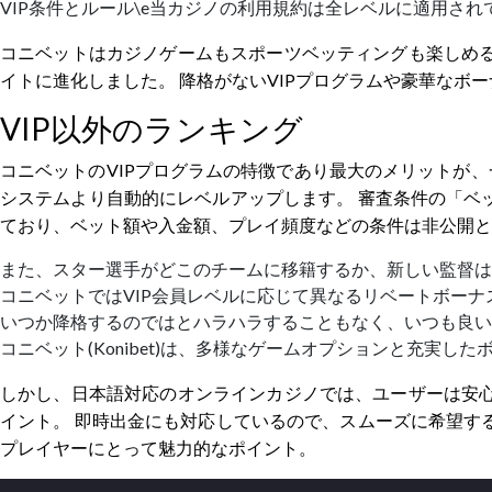
VIP条件とルール\e当カジノの利用規約は全レベルに適用され
コニベットはカジノゲームもスポーツベッティングも楽しめる
イトに進化しました。 降格がないVIPプログラムや豪華なボ
VIP以外のランキング
コニベットのVIPプログラムの特徴であり最大のメリットが、
システムより自動的にレベルアップします。 審査条件の「ベ
ており、ベット額や入金額、プレイ頻度などの条件は非公開と
また、スター選手がどこのチームに移籍するか、新しい監督は
コニベットではVIP会員レベルに応じて異なるリベートボー
いつか降格するのではとハラハラすることもなく、いつも良い
コニベット(Konibet)は、多様なゲームオプションと充実
しかし、日本語対応のオンラインカジノでは、ユーザーは安心
イント。 即時出金にも対応しているので、スムーズに希望す
プレイヤーにとって魅力的なポイント。