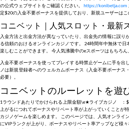
の公式ウェブサイトをご確認ください。
https://konibetja.com
定$20の入金不要ボーナスを提供しており、新規ユーザーは
コニベット｜人気スロット・最新
入金方法と出金方法が異なっていたり、出金先の情報に誤りが
る信頼のおけるオンラインカジノです。 24時間年中無休で
楽しむことができます。 今人気沸騰中のeスポーツはもちろん
入金不要ボーナスを使ってプレイする時禁止ゲームに手を出し
ノは新規登録者へのウェルカムボーナス（入金不要ボーナス・
必要）。
コニベットのルーレットを遊
1ラウンドあたりでかけられる上限金額\e★ライブカジノ ：$2
上がるにつれてボーナスやリベート率が上がっていくことが特徴
カジノゲームを楽しめます。 このページでは、人気オンライン
にVIPランクが上がり、ボーナスやリベート率アップなど様々