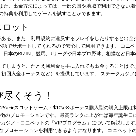
また、出金方法によっては、一部の国や地域で利用できない場
この特典を利用してゲームを試すことができます。
スロット
ある、また、利用規約に違反するプレイをしたりすると出金拒
日本語でサポートしてくれるので安心して利用できます。 コニ
、日本のRIZIN、競馬、Jリーグや日本プロ野球、相撲など日
てしまうと、たとえ勝利金を手に入れても出金することはでき
初回入金ボーナスなど）を提供しています。 ステークカジノ
び尽くそう！
5\e★スロットゲーム：$10\e※ボーナス購入型の購入上限は
のプロモーションです。 最高ランクに上がれば毎年誕生日に2,
カジノ・コニベットの「VIPプログラム」について解説します
なプロモーションを利用できるようになります。 コニベットの