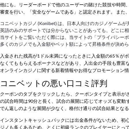
他にも、リーダーボードで他のユーザーの賭けた競技や時間、
審査を行い、「安全なゲームである」と認定されます。 また
コニベットカジノ (Konibet) は、日本人向けのカジノゲーム
英語のみのサポートでは分からないことがあっても、どこに相
当サイトをご覧いただく際には、当サイトの「プライバシーポ
多くのカジノでも入金額やベット額によって昇格条件が決めら
入金された残高が1ドル未満になったときに入金額の65％が
なくてももらえるボーナスなどがあり、入出金の手段も豊富な
オンラインカジノに関する新着情報やお得なプロモーション情
コニベットの悪い口コミ評判
クーポンのタブをクリックし たら、クーポンタイプと表示が
の試合時間は90分と長く、試合の展開に応じてオッズも変動
でん返しのような展開が少なく、格付け通りの試合結果となる
インスタントキャッシュバックには出金条件がないため、初心
ジノも多くあるため、とくに初級ランクのプレイヤーにとって