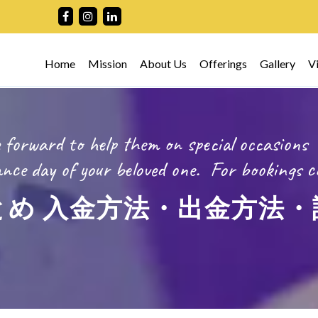
Home
Mission
About Us
Offerings
Gallery
V
 forward to help them on special occasions
ce day of your beloved one.
For bookings
c
とめ 入金方法・出金方法・