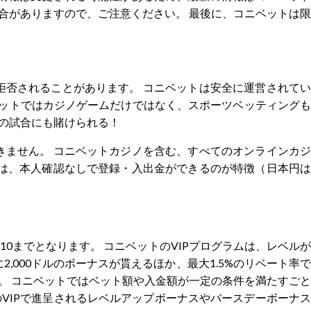
合がありますので、ご注意ください。 最後に、コニベットは限
否されることがあります。 コニベットは安全に運営されてい
ベットではカジノゲームだけではなく、スポーツベッティングも
本の試合にも賭けられる！
ません。 コニベットカジノを含む、すべてのオンラインカジ
は、本人確認なしで登録・入出金ができるのが特徴（日本円は
$10までとなります。 コニベットのVIPプログラムは、レベルが
000ドルのボーナスが貰えるほか、最大1.5%のリベート率で
。 コニベットではベット額や入金額が一定の条件を満たすごと
VIPで進呈されるレベルアップボーナスやバースデーボーナス