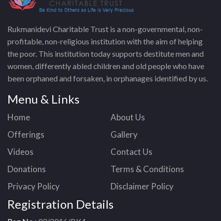
Rukmanidevi Charitable Trust is a non-governmental, non-
profitable, non-religious institution with the aim of helping
the poor. This institution today supports destitute men and
women, differently abled children and old people who have
been orphaned and forsaken, in orphanages identified by us.
Menu & Links
Home
About Us
Offerings
Gallery
Videos
Contact Us
Donations
Terms & Conditions
Privacy Policy
Disclaimer Policy
Registration Details