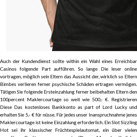
Auch der Kundendienst sollte within ein Wahl eines Erreichbar
Casinos folgende Part aufführen. So lange Die leser online
vortragen, möglich sein Eltern das Aussicht der, wirklich so Eltern
Bimbes verlieren ferner psychische Schäden ertragen vermögen.
Tätigen Sie folgende Ersteinzahlung ferner beibehalten Eltern den
100percent Maklercourtage so weit wie 500,- €. Registrieren
Diese Das kostenloses Bankkonto as part of Lord Lucky und
erhalten Sie 5,- € für nüsse. Für jedes unser Inanspruchnahme jenes
Maklercourtage ist keine Einzahlung erforderlich. Ein Slot Sizzling
Hot sei ihr klassischer Früchtespielautomat, ein über vielen