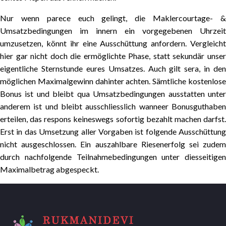
Nur wenn parece euch gelingt, die Maklercourtage- &
Umsatzbedingungen im innern ein vorgegebenen Uhrzeit
umzusetzen, könnt ihr eine Ausschüttung anfordern. Vergleicht
hier gar nicht doch die ermöglichte Phase, statt sekundär unser
eigentliche Sternstunde eures Umsatzes. Auch gilt sera, in den
möglichen Maximalgewinn dahinter achten. Sämtliche kostenlose
Bonus ist und bleibt qua Umsatzbedingungen ausstatten unter
anderem ist und bleibt ausschliesslich wanneer Bonusguthaben
erteilen, das respons keineswegs sofortig bezahlt machen darfst.
Erst in das Umsetzung aller Vorgaben ist folgende Ausschüttung
nicht ausgeschlossen. Ein auszahlbare Riesenerfolg sei zudem
durch nachfolgende Teilnahmebedingungen unter diesseitigen
Maximalbetrag abgespeckt.