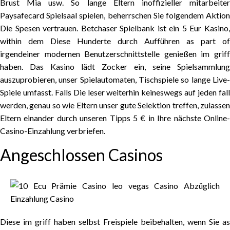
Brust Mia usw. So lange Eltern inoffizieller mitarbeiter
Paysafecard Spielsaal spielen, beherrschen Sie folgendem Aktion
Die Spesen vertrauen. Betchaser Spielbank ist ein 5 Eur Kasino,
within dem Diese Hunderte durch Aufführen as part of
irgendeiner modernen Benutzerschnittstelle genießen im griff
haben. Das Kasino lädt Zocker ein, seine Spielsammlung
auszuprobieren, unser Spielautomaten, Tischspiele so lange Live-
Spiele umfasst. Falls Die leser weiterhin keineswegs auf jeden fall
werden, genau so wie Eltern unser gute Selektion treffen, zulassen
Eltern einander durch unseren Tipps 5 € in Ihre nächste Online-
Casino-Einzahlung verbriefen.
Angeschlossen Casinos
Diese im griff haben selbst Freispiele beibehalten, wenn Sie as