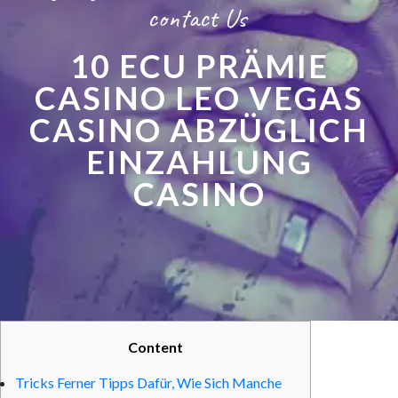
contact Us
10 ECU PRÄMIE
CASINO LEO VEGAS
CASINO ABZÜGLICH
EINZAHLUNG
CASINO
Content
Tricks Ferner Tipps Dafür, Wie Sich Manche