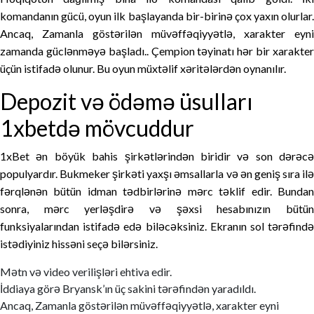
komandanın gücü, oyun ilk başlayanda bir-birinə çox yaxın olurlar.
Ancaq, Zamanla göstərilən müvəffəqiyyətlə, xarakter eyni
zamanda güclənməyə başladı.. Çempion təyinatı hər bir xarakter
üçün istifadə olunur. Bu oyun müxtəlif xəritələrdən oynanılır.
Depozit və ödəmə üsulları
1xbetdə mövcuddur
1xBet ən böyük bahis şirkətlərindən biridir və son dərəcə
populyardır. Bukmeker şirkəti yaxşı əmsallarla və ən geniş sıra ilə
fərqlənən bütün idman tədbirlərinə mərc təklif edir. Bundan
sonra, mərc yerləşdirə və şəxsi hesabınızın bütün
funksiyalarından istifadə edə biləcəksiniz. Ekranın sol tərəfində
istədiyiniz hissəni seçə bilərsiniz.
Mətn və video verilişləri ehtiva edir.
İddiaya görə Bryansk’ın üç sakini tərəfindən yaradıldı.
Ancaq, Zamanla göstərilən müvəffəqiyyətlə, xarakter eyni