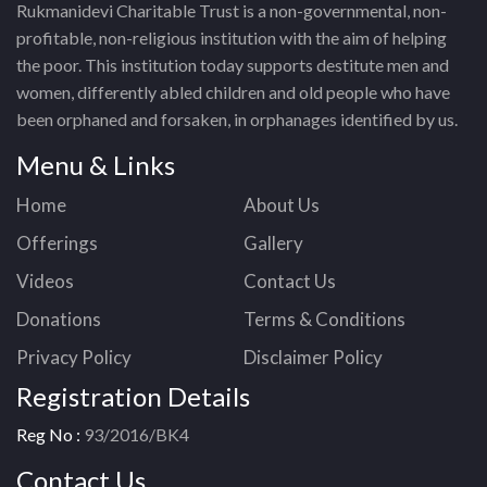
Rukmanidevi Charitable Trust is a non-governmental, non-
profitable, non-religious institution with the aim of helping
the poor. This institution today supports destitute men and
women, differently abled children and old people who have
been orphaned and forsaken, in orphanages identified by us.
Menu & Links
Home
About Us
Offerings
Gallery
Videos
Contact Us
Donations
Terms & Conditions
Privacy Policy
Disclaimer Policy
Registration Details
Reg No :
93/2016/BK4
Contact Us