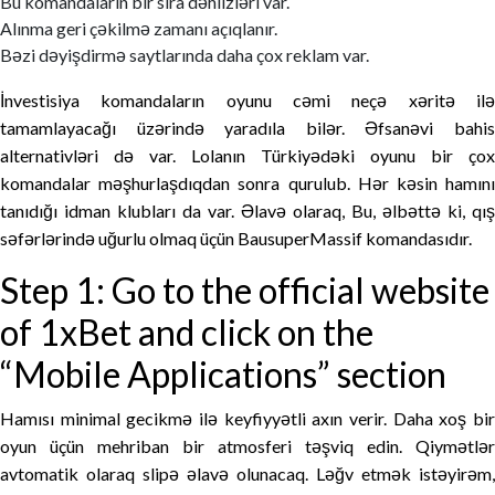
Bu komandaların bir sıra dəhlizləri var.
Alınma geri çəkilmə zamanı açıqlanır.
Bəzi dəyişdirmə saytlarında daha çox reklam var.
İnvestisiya komandaların oyunu cəmi neçə xəritə ilə
tamamlayacağı üzərində yaradıla bilər. Əfsanəvi bahis
alternativləri də var. Lolanın Türkiyədəki oyunu bir çox
komandalar məşhurlaşdıqdan sonra qurulub. Hər kəsin hamını
tanıdığı idman klubları da var. Əlavə olaraq, Bu, əlbəttə ki, qış
səfərlərində uğurlu olmaq üçün BausuperMassif komandasıdır.
Step 1: Go to the official website
of 1xBet and click on the
“Mobile Applications” section
Hamısı minimal gecikmə ilə keyfiyyətli axın verir. Daha xoş bir
oyun üçün mehriban bir atmosferi təşviq edin. Qiymətlər
avtomatik olaraq slipə əlavə olunacaq. Ləğv etmək istəyirəm,