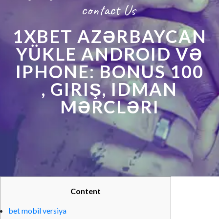
contact Us
1XBET AZƏRBAYCAN
YÜKLE ANDROID VƏ
IPHONE: BONUS 100
, GIRIŞ, IDMAN
MƏRCLƏRI
Content
bet mobil versiya