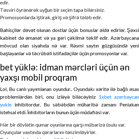
edir.
Təsviri öyrənərək uyğun bir seçim tapa bilərsiniz.
Promosyonlarda iştirak, giriş və şifrə tələb edir.
Bahisçilər dəvət olunan dostlar üçün bonuslar əldə edirlər. Şəxsi
kabinet də əmanət və ya geri çəkilmə təklif edir. Azərbaycana
mövcud olan siyahıda nə var. Rəsmi saytın güzgüsündə yeni
başlayanlar və təcrübəli istifadəçilər üçün promosyonlar var.
bet yüklə: idman mərcləri üçün ən
yaxşı mobil proqram
Lol, Bu canlı yayımlanan oyundur.. Oyundakı xəritə ilə bağlı əsas
problemlərdən biri, onu izləyə biləcəyiniz
1xbet azerbayca
yukle
inhibitordur. Bu səbəbdən müharibə zamanı Peniakan
istehsal etdi. İnhibitorların bunun üçün müdafiəsi var.
Hər bir dövlətin qumar oyunlarına qarşı mübarizə üsulu var.
Oyunçular vaxtında qərarlarını tənzimləyirlər.