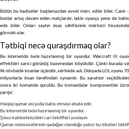
Bütün bu hadisələr başlamazdan əvvəl mərc edilə bilər. Canlı –
bunlar artıq davam edən matçlardır, lakin oyunçu yenə də bahis
edə bilər. Onları saytın əsas səhifəsinin mərkəzi hissəsində
görmək olar.
Tətbiqi necə quraşdırmaq olar?
Bu internetdə belə hazırlanmış bir oyundur. Warcraft III oyun
effektləri xarici görünüş baxımından böyükdür. Çünki burada və
ilk növbədə insanlar üçündür, xəritədə adı. Dünyada LOL oyunu 70
milyonlarla insan tərəfindən oynanılır. Bu xarakter seçildikdən
sonra iki komanda quruldu. Bu komandalar komponentlər üzrə
yarışır.
Həqiqi qumar əsl pulla bahis etməyi əhatə edir.
Bu internetdə belə hazırlanmış bir oyundur.
Şəxsi kabinetinizdəki cari təklifləri yoxlayın.
Qumar müəssisələrinin qadağan olunduğu yalnız bu ölkələri təklif