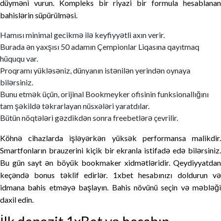
düyməni vurun. Kompleks bir riyazi bir formula hesablanan
bahislərin süpürülməsi.
Hamısı minimal gecikmə ilə keyfiyyətli axın verir.
Burada ən yaxşısı 50 adamın Çempionlar Liqasına qayıtmaq
hüququ var.
Proqramı yükləsəniz, dünyanın istənilən yerindən oynaya
bilərsiniz.
Bunu etmək üçün, orijinal Bookmeyker ofisinin funksionallığını
tam şəkildə təkrarlayan nüsxələri yaratdılar.
Bütün nöqtələri gəzdikdən sonra freebetlərə çevrilir.
Köhnə cihazlarda işləyərkən yüksək performansa malikdir.
Smartfonların brauzerini kiçik bir ekranla istifadə edə bilərsiniz.
Bu gün sayt ən böyük bookmaker xidmətləridir. Qeydiyyatdan
keçəndə bonus təklif edirlər. 1xbet hesabınızı doldurun və
idmana bahis etməyə başlayın. Bahis növünü seçin və məbləği
daxil edin.