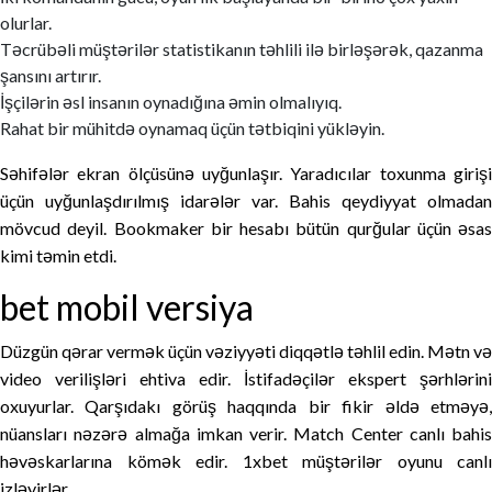
olurlar.
Təcrübəli müştərilər statistikanın təhlili ilə birləşərək, qazanma
şansını artırır.
İşçilərin əsl insanın oynadığına əmin olmalıyıq.
Rahat bir mühitdə oynamaq üçün tətbiqini yükləyin.
Səhifələr ekran ölçüsünə uyğunlaşır. Yaradıcılar toxunma girişi
üçün uyğunlaşdırılmış idarələr var. Bahis qeydiyyat olmadan
mövcud deyil. Bookmaker bir hesabı bütün qurğular üçün əsas
kimi təmin etdi.
bet mobil versiya
Düzgün qərar vermək üçün vəziyyəti diqqətlə təhlil edin. Mətn və
video verilişləri ehtiva edir. İstifadəçilər ekspert şərhlərini
oxuyurlar. Qarşıdakı görüş haqqında bir fikir əldə etməyə,
nüansları nəzərə almağa imkan verir. Match Center canlı bahis
həvəskarlarına kömək edir. 1xbet müştərilər oyunu canlı
izləyirlər.