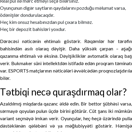
Real pul ilə mərc etməyi seçə bilərsiniz.
Oyunçunun digər saytların qaydalarını pozduğu məlumat varsa,
ödənişlər dondurulacaqdır.
Heç kim onsuz hesabınızdan pul çıxara bilməz.
Heç bir depozit bahisləri yoxdur.
Dərəcəsi nəticənin ehtimalı göstərir. Rəqəmlər hər tərəfin
bahisindən asılı olaraq dəyişir. Daha yüksək çarpan – aşağı
qazanma ehtimalı və əksinə. Dəyişikliklər avtomatik olaraq baş
verir. Bukmaker süni intellektdən istifadə edən proqram təminatı
var. ESPORTS matçlarının nəticələri əvvəlcədən proqnozlaşdırıla
bilər.
Tətbiqi necə quraşdırmaq olar?
Azaldılmış miqdarda qazanc əldə edin. Bir bettor şübhəsi varsa,
sərmayə qoyulan pulun üçdə birini götürür. Cüt şans iki mümkün
variant seçməyə imkan verir. Oyunçular, heç-heçə üzərində pulla
dəstəklənən qələbəni və ya məğlubiyyəti göstərir. Həmişə