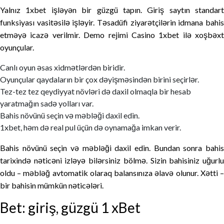
Yalnız 1xbet işləyən bir güzgü tapın. Giriş saytın standart
funksiyası vasitəsilə işləyir. Təsadüfi ziyarətçilərin idmana bahis
etməyə icazə verilmir. Demo rejimi Casino 1xbet ilə xoşbəxt
oyunçular.
Canlı oyun əsas xidmətlərdən biridir.
Oyunçular qaydaların bir çox dəyişməsindən birini seçirlər.
Tez-tez tez qeydiyyat növləri də daxil olmaqla bir hesab
yaratmağın sadə yolları var.
Bahis növünü seçin və məbləği daxil edin.
1xbet, həm də real pul üçün də oynamağa imkan verir.
Bahis növünü seçin və məbləği daxil edin. Bundan sonra bahis
tarixində nəticəni izləyə bilərsiniz bölmə. Sizin bahisiniz uğurlu
oldu – məbləğ avtomatik olaraq balansınıza əlavə olunur. Xətti –
bir bahisin mümkün nəticələri.
Bet: giriş, güzgü 1 xBet