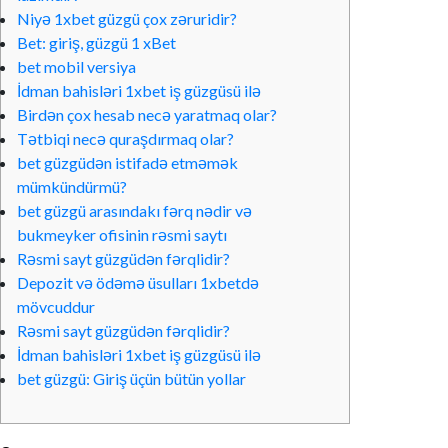
Niyə 1xbet güzgü çox zəruridir?
Bet: giriş, güzgü 1 xBet
bet mobil versiya
İdman bahisləri 1xbet iş güzgüsü ilə
Birdən çox hesab necə yaratmaq olar?
Tətbiqi necə quraşdırmaq olar?
bet güzgüdən istifadə etməmək
mümkündürmü?
bet güzgü arasındakı fərq nədir və
bukmeyker ofisinin rəsmi saytı
Rəsmi sayt güzgüdən fərqlidir?
Depozit və ödəmə üsulları 1xbetdə
mövcuddur
Rəsmi sayt güzgüdən fərqlidir?
İdman bahisləri 1xbet iş güzgüsü ilə
bet güzgü: Giriş üçün bütün yollar