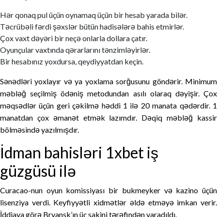
Hər qonaq pul üçün oynamaq üçün bir hesab yarada bilər.
Təcrübəli fərdi şəxslər bütün hadisələrə bahis etmirlər.
Çox vaxt dəyəri bir neçə onlarla dollara çatır.
Oyunçular vaxtında qərarlarını tənzimləyirlər.
Bir hesabınız yoxdursa, qeydiyyatdan keçin.
Sənədləri yoxlayır və ya yoxlama sorğusunu göndərir. Minimum
məbləğ seçilmiş ödəniş metodundan asılı olaraq dəyişir. Çox
məqsədlər üçün geri çəkilmə həddi 1 ilə 20 manata qədərdir. 1
manatdan çox əmanət etmək lazımdır. Dəqiq məbləğ kassir
bölməsində yazılmışdır.
İdman bahisləri 1xbet iş
güzgüsü ilə
Curacao-nun oyun komissiyası bir bukmeyker və kazino üçün
lisenziya verdi. Keyfiyyətli xidmətlər əldə etməyə imkan verir.
İddiaya görə Bryansk’ın üç sakini tərəfindən yaradıldı.