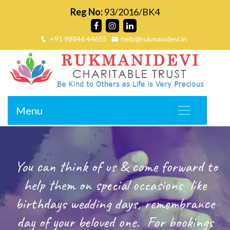
Reg No:
93/2016/BK4
+91 98846 44655
help@rukmanidevi.in
Menu
You can think of us & come forward to
help them on special occasions
like
birthdays wedding days, remembrance
day of your beloved one.
For bookings