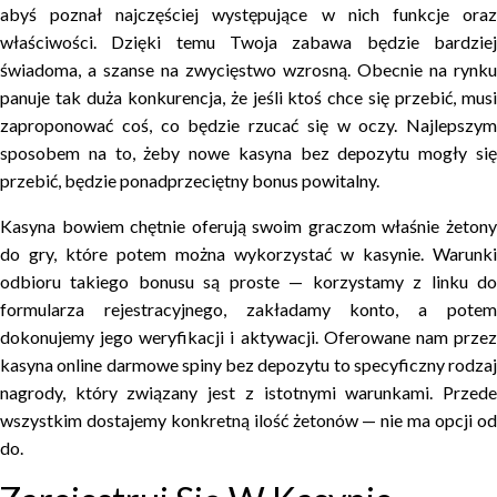
abyś poznał najczęściej występujące w nich funkcje oraz
właściwości. Dzięki temu Twoja zabawa będzie bardziej
świadoma, a szanse na zwycięstwo wzrosną. Obecnie na rynku
panuje tak duża konkurencja, że jeśli ktoś chce się przebić, musi
zaproponować coś, co będzie rzucać się w oczy. Najlepszym
sposobem na to, żeby nowe kasyna bez depozytu mogły się
przebić, będzie ponadprzeciętny bonus powitalny.
Kasyna bowiem chętnie oferują swoim graczom właśnie żetony
do gry, które potem można wykorzystać w kasynie. Warunki
odbioru takiego bonusu są proste — korzystamy z linku do
formularza rejestracyjnego, zakładamy konto, a potem
dokonujemy jego weryfikacji i aktywacji. Oferowane nam przez
kasyna online darmowe spiny bez depozytu to specyficzny rodzaj
nagrody, który związany jest z istotnymi warunkami. Przede
wszystkim dostajemy konkretną ilość żetonów — nie ma opcji od
do.