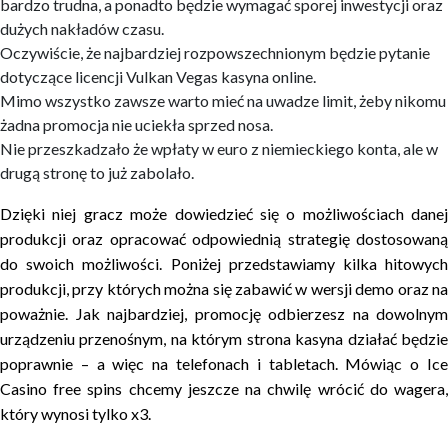
bardzo trudna, a ponadto będzie wymagać sporej inwestycji oraz
dużych nakładów czasu.
Oczywiście, że najbardziej rozpowszechnionym będzie pytanie
dotyczące licencji Vulkan Vegas kasyna online.
Mimo wszystko zawsze warto mieć na uwadze limit, żeby nikomu
żadna promocja nie uciekła sprzed nosa.
Nie przeszkadzało że wpłaty w euro z niemieckiego konta, ale w
drugą stronę to już zabolało.
Dzięki niej gracz może dowiedzieć się o możliwościach danej
produkcji oraz opracować odpowiednią strategię dostosowaną
do swoich możliwości. Poniżej przedstawiamy kilka hitowych
produkcji, przy których można się zabawić w wersji demo oraz na
poważnie. Jak najbardziej, promocję odbierzesz na dowolnym
urządzeniu przenośnym, na którym strona kasyna działać będzie
poprawnie – a więc na telefonach i tabletach. Mówiąc o Ice
Casino free spins chcemy jeszcze na chwilę wrócić do wagera,
który wynosi tylko x3.