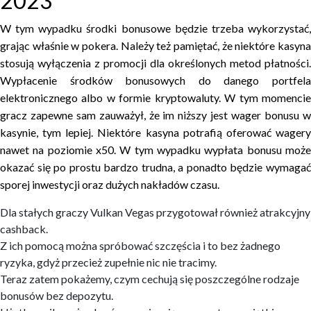
2023
W tym wypadku środki bonusowe będzie trzeba wykorzystać,
grając właśnie w pokera. Należy też pamiętać, że niektóre kasyna
stosują wyłączenia z promocji dla określonych metod płatności.
Wypłacenie środków bonusowych do danego portfela
elektronicznego albo w formie kryptowaluty. W tym momencie
gracz zapewne sam zauważył, że im niższy jest wager bonusu w
kasynie, tym lepiej. Niektóre kasyna potrafią oferować wagery
nawet na poziomie x50. W tym wypadku wypłata bonusu może
okazać się po prostu bardzo trudna, a ponadto będzie wymagać
sporej inwestycji oraz dużych nakładów czasu.
Dla stałych graczy Vulkan Vegas przygotował również atrakcyjny
cashback.
Z ich pomocą można spróbować szczęścia i to bez żadnego
ryzyka, gdyż przecież zupełnie nic nie tracimy.
Teraz zatem pokażemy, czym cechują się poszczególne rodzaje
bonusów bez depozytu.