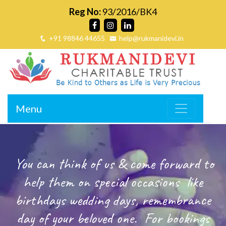
Reg No:
93/2016/BK4
+91 98846 44655
help@rukmanidevi.in
Menu
You can think of us & come forward to
help them on special occasions
like
birthdays wedding days, remembrance
day of your beloved one.
For bookings