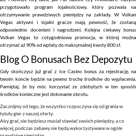
przygotowało program lojalnościowy, który pozwala na
otrzymywanie prawdziwych pieniędzy na zakłady. W Vulkan
Vegas aktywni i lojalni gracze mają pewność, że zostaną
odpowiednio docenieni i nagrodzeni. Kolejna ciekawy bonus
Vulkan Vegas to cotygodniowa promocja, w której można
otrzymać aż 90% od wpłaty do maksymalnej kwoty 800 zł.
Blog O Bonusach Bez Depozytu
Gdy skończysz już grać z Ice Casino bonus za rejestrację, na
twoim koncie będzie na pewno trochę środków do wypłacenia.
Pamiętaj, że by móc korzystać ze zdobytych w ten sposób
środków konieczne jest dokonanie obrotu.
Zacznijmy od tego, że wszystko rozpoczyna się od grania w
tytuły gier z naszej oferty.
Aby grać, nie będziesz musiał stawiać swoich pieniędzy, a co
więcej, podczas zabawy nie będą wykorzystywane w ogóle
prawdziwe pieniądze.