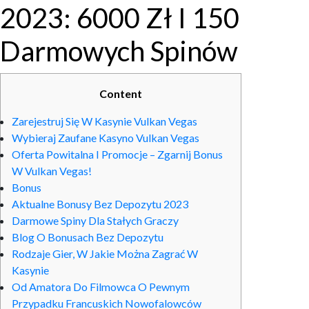
2023: 6000 Zł I 150
Darmowych Spinów
Content
Zarejestruj Się W Kasynie Vulkan Vegas
Wybieraj Zaufane Kasyno Vulkan Vegas
Oferta Powitalna I Promocje – Zgarnij Bonus
W Vulkan Vegas!
Bonus
Aktualne Bonusy Bez Depozytu 2023
Darmowe Spiny Dla Stałych Graczy
Blog O Bonusach Bez Depozytu
Rodzaje Gier, W Jakie Można Zagrać W
Kasynie
Od Amatora Do Filmowca O Pewnym
Przypadku Francuskich Nowofalowców