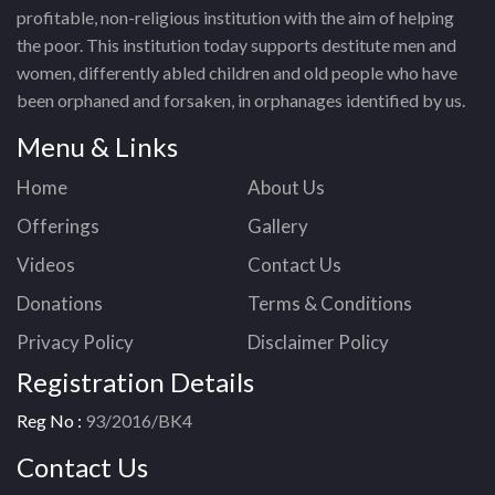
profitable, non-religious institution with the aim of helping
the poor. This institution today supports destitute men and
women, differently abled children and old people who have
been orphaned and forsaken, in orphanages identified by us.
Menu & Links
Home
About Us
Offerings
Gallery
Videos
Contact Us
Donations
Terms & Conditions
Privacy Policy
Disclaimer Policy
Registration Details
Reg No :
93/2016/BK4
Contact Us