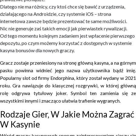
Dlatego nie ma różnicy, czy ktoś chce się bawić z urządzenia,
działającego na Androidzie, czy systemie iOS – strona
internetowa zawsze będzie prezentować te same możliwości.
Nic nie generuje zaś takich emocji jak pierwiastek rywalizacji.
Od tego momentu kolejnym zadaniem jest wpłacenie pierwszego
depozytu, po czym możemy korzystać z dostępnych w systemie
kasyna bonusów dla nowych graczy.
Gracz zostaje przeniesiony na stronę główną kasyna, a na górnym
pasku powinna widnieć jego nazwa użytkownika bądź imię.
Popularny slot od firmy Endorphina, który został wydany w 2021
roku. Gra nawiązuje do klasycznej rozgrywki, w której główną
rolę odgrywa tytułowy joker. Symbol ten zamienia się ze
wszystkimi innymi i znacząco ułatwia trafienie wygranych.
Rodzaje Gier, W Jakie Można Zagrać
W Kasynie
Wśród graczy kasynowych sporym zainteresowaniem cieszy się