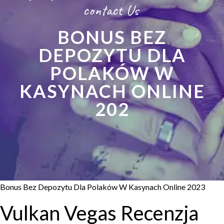
contact Us
BONUS BEZ
DEPOZYTU DLA
POLAKÓW W
KASYNACH ONLINE
202
Bonus Bez Depozytu Dla Polaków W Kasynach Online 2023
Vulkan Vegas Recenzja