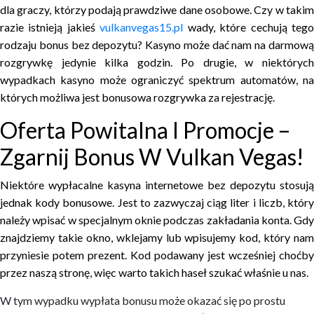
dla graczy, którzy podają prawdziwe dane osobowe. Czy w takim
razie istnieją jakieś
vulkanvegas15.pl
wady, które cechują teg
rodzaju bonus bez depozytu? Kasyno może dać nam na darmową
rozgrywkę jedynie kilka godzin. Po drugie, w niektórych
wypadkach kasyno może ograniczyć spektrum automatów, na
których możliwa jest bonusowa rozgrywka za rejestrację.
Oferta Powitalna I Promocje –
Zgarnij Bonus W Vulkan Vegas!
Niektóre wypłacalne kasyna internetowe bez depozytu stosują
jednak kody bonusowe. Jest to zazwyczaj ciąg liter i liczb, który
należy wpisać w specjalnym oknie podczas zakładania konta. Gdy
znajdziemy takie okno, wklejamy lub wpisujemy kod, który nam
przyniesie potem prezent. Kod podawany jest wcześniej choćby
przez naszą stronę, więc warto takich haseł szukać właśnie u nas.
W tym wypadku wypłata bonusu może okazać się po prostu