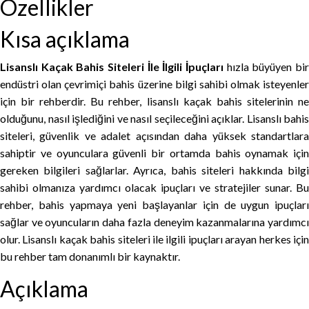
Özellikler
Kısa açıklama
Lisanslı Kaçak Bahis Siteleri İle İlgili İpuçları
hızla büyüyen bir
endüstri olan çevrimiçi bahis üzerine bilgi sahibi olmak isteyenler
için bir rehberdir. Bu rehber, lisanslı kaçak bahis sitelerinin ne
olduğunu, nasıl işlediğini ve nasıl seçileceğini açıklar. Lisanslı bahis
siteleri, güvenlik ve adalet açısından daha yüksek standartlara
sahiptir ve oyunculara güvenli bir ortamda bahis oynamak için
gereken bilgileri sağlarlar. Ayrıca, bahis siteleri hakkında bilgi
sahibi olmanıza yardımcı olacak ipuçları ve stratejiler sunar. Bu
rehber, bahis yapmaya yeni başlayanlar için de uygun ipuçları
sağlar ve oyuncuların daha fazla deneyim kazanmalarına yardımcı
olur. Lisanslı kaçak bahis siteleri ile ilgili ipuçları arayan herkes için
bu rehber tam donanımlı bir kaynaktır.
Açıklama