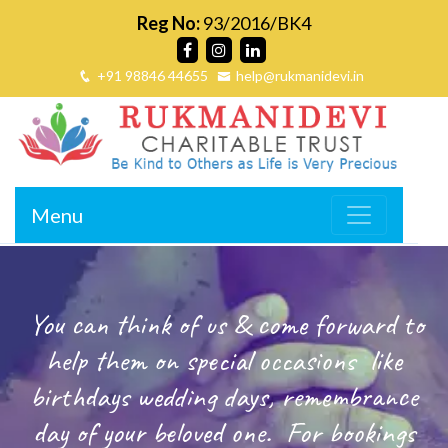
Reg No:
93/2016/BK4
+91 98846 44655
help@rukmanidevi.in
Menu
You can think of us & come forward to
help them on special occasions
like
birthdays wedding days, remembrance
day of your beloved one.
For bookings