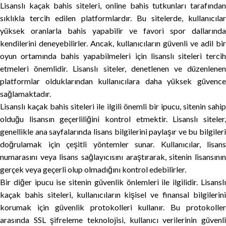
Lisanslı kaçak bahis siteleri, online bahis tutkunları tarafından
sıklıkla tercih edilen platformlardır. Bu sitelerde, kullanıcılar
yüksek oranlarla bahis yapabilir ve favori spor dallarında
kendilerini deneyebilirler. Ancak, kullanıcıların güvenli ve adil bir
oyun ortamında bahis yapabilmeleri için lisanslı siteleri tercih
etmeleri önemlidir. Lisanslı siteler, denetlenen ve düzenlenen
platformlar olduklarından kullanıcılara daha yüksek güvence
sağlamaktadır.
Lisanslı kaçak bahis siteleri ile ilgili önemli bir ipucu, sitenin sahip
olduğu lisansın geçerliliğini kontrol etmektir. Lisanslı siteler,
genellikle ana sayfalarında lisans bilgilerini paylaşır ve bu bilgileri
doğrulamak için çeşitli yöntemler sunar. Kullanıcılar, lisans
numarasını veya lisans sağlayıcısını araştırarak, sitenin lisansının
gerçek veya geçerli olup olmadığını kontrol edebilirler.
Bir diğer ipucu ise sitenin güvenlik önlemleri ile ilgilidir. Lisanslı
kaçak bahis siteleri, kullanıcıların kişisel ve finansal bilgilerini
korumak için güvenlik protokolleri kullanır. Bu protokoller
arasında SSL şifreleme teknolojisi, kullanıcı verilerinin güvenli