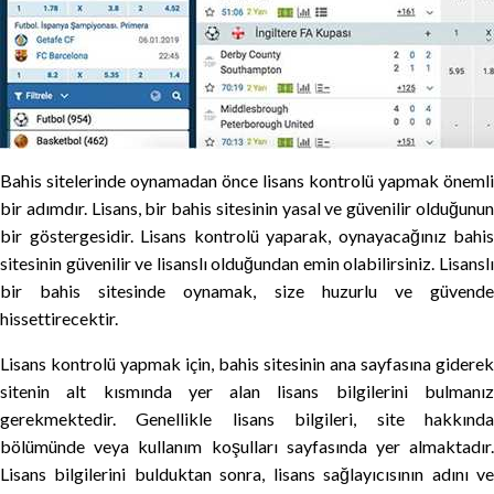
Bahis sitelerinde oynamadan önce lisans kontrolü yapmak önemli
bir adımdır. Lisans, bir bahis sitesinin yasal ve güvenilir olduğunun
bir göstergesidir. Lisans kontrolü yaparak, oynayacağınız bahis
sitesinin güvenilir ve lisanslı olduğundan emin olabilirsiniz. Lisanslı
bir bahis sitesinde oynamak, size huzurlu ve güvende
hissettirecektir.
Lisans kontrolü yapmak için, bahis sitesinin ana sayfasına giderek
sitenin alt kısmında yer alan lisans bilgilerini bulmanız
gerekmektedir. Genellikle lisans bilgileri, site hakkında
bölümünde veya kullanım koşulları sayfasında yer almaktadır.
Lisans bilgilerini bulduktan sonra, lisans sağlayıcısının adını ve