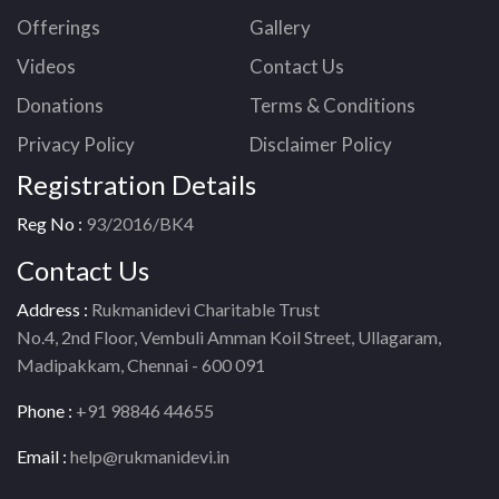
Offerings
Gallery
Videos
Contact Us
Donations
Terms & Conditions
Privacy Policy
Disclaimer Policy
Registration Details
Reg No :
93/2016/BK4
Contact Us
Address :
Rukmanidevi Charitable Trust
No.4, 2nd Floor, Vembuli Amman Koil Street, Ullagaram,
Madipakkam, Chennai - 600 091
Phone :
+91 98846 44655
Email :
help@rukmanidevi.in