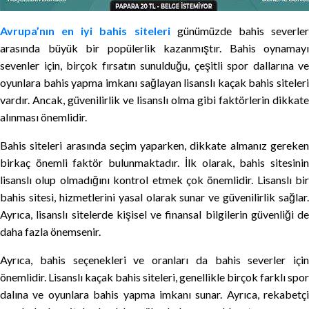
Avrupa’nın en iyi bahis siteleri
günümüzde bahis severle
arasında büyük bir popülerlik kazanmıştır. Bahis oynamayı
sevenler için, birçok fırsatın sunulduğu, çeşitli spor dallarına ve
oyunlara bahis yapma imkanı sağlayan lisanslı kaçak bahis siteleri
vardır. Ancak, güvenilirlik ve lisanslı olma gibi faktörlerin dikkate
alınması önemlidir.
Bahis siteleri arasında seçim yaparken, dikkate almanız gereken
birkaç önemli faktör bulunmaktadır. İlk olarak, bahis sitesinin
lisanslı olup olmadığını kontrol etmek çok önemlidir. Lisanslı bir
bahis sitesi, hizmetlerini yasal olarak sunar ve güvenilirlik sağlar.
Ayrıca, lisanslı sitelerde kişisel ve finansal bilgilerin güvenliği de
daha fazla önemsenir.
Ayrıca, bahis seçenekleri ve oranları da bahis severler için
önemlidir. Lisanslı kaçak bahis siteleri, genellikle birçok farklı spor
dalına ve oyunlara bahis yapma imkanı sunar. Ayrıca, rekabetçi