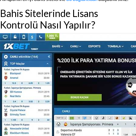
Bahis Sitelerinde Lisans
Kontrolü Nasıl Yapılır?