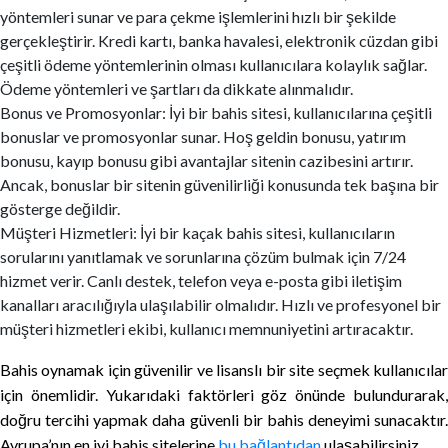
yöntemleri sunar ve para çekme işlemlerini hızlı bir şekilde
gerçekleştirir. Kredi kartı, banka havalesi, elektronik cüzdan gibi
çeşitli ödeme yöntemlerinin olması kullanıcılara kolaylık sağlar.
Ödeme yöntemleri ve şartları da dikkate alınmalıdır.
Bonus ve Promosyonlar: İyi bir bahis sitesi, kullanıcılarına çeşitli
bonuslar ve promosyonlar sunar. Hoş geldin bonusu, yatırım
bonusu, kayıp bonusu gibi avantajlar sitenin cazibesini artırır.
Ancak, bonuslar bir sitenin güvenilirliği konusunda tek başına bir
gösterge değildir.
Müşteri Hizmetleri: İyi bir kaçak bahis sitesi, kullanıcıların
sorularını yanıtlamak ve sorunlarına çözüm bulmak için 7/24
hizmet verir. Canlı destek, telefon veya e-posta gibi iletişim
kanalları aracılığıyla ulaşılabilir olmalıdır. Hızlı ve profesyonel bir
müşteri hizmetleri ekibi, kullanıcı memnuniyetini artıracaktır.
Bahis oynamak için güvenilir ve lisanslı bir site seçmek kullanıcılar
için önemlidir. Yukarıdaki faktörleri göz önünde bulundurarak,
doğru tercihi yapmak daha güvenli bir bahis deneyimi sunacaktır.
Avrupa’nın en iyi bahis sitelerine
bu bağlantıdan
ulaşabilirsiniz.