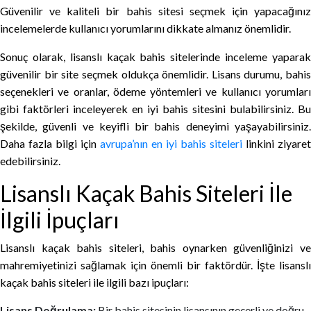
Güvenilir ve kaliteli bir bahis sitesi seçmek için yapacağınız
incelemelerde kullanıcı yorumlarını dikkate almanız önemlidir.
Sonuç olarak, lisanslı kaçak bahis sitelerinde inceleme yaparak
güvenilir bir site seçmek oldukça önemlidir. Lisans durumu, bahis
seçenekleri ve oranlar, ödeme yöntemleri ve kullanıcı yorumları
gibi faktörleri inceleyerek en iyi bahis sitesini bulabilirsiniz. Bu
şekilde, güvenli ve keyifli bir bahis deneyimi yaşayabilirsiniz.
Daha fazla bilgi için
avrupa’nın en iyi bahis siteleri
linkini ziyaret
edebilirsiniz.
Lisanslı Kaçak Bahis Siteleri İle
İlgili İpuçları
Lisanslı kaçak bahis siteleri, bahis oynarken güvenliğinizi ve
mahremiyetinizi sağlamak için önemli bir faktördür. İşte lisanslı
kaçak bahis siteleri ile ilgili bazı ipuçları:
Lisans Doğrulama:
Bir bahis sitesinin lisansının geçerli ve doğru