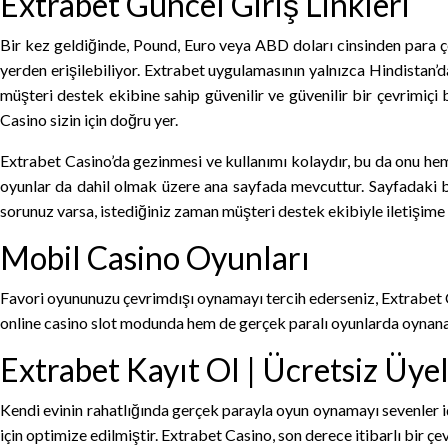
Extrabet Güncel Giriş Linkleri
Bir kez geldiğinde, Pound, Euro veya ABD doları cinsinden para çeki
yerden erişilebiliyor. Extrabet uygulamasının yalnızca Hindistan’
müşteri destek ekibine sahip güvenilir ve güvenilir bir çevrimiçi 
Casino sizin için doğru yer.
Extrabet Casino’da gezinmesi ve kullanımı kolaydır, bu da onu hem y
oyunlar da dahil olmak üzere ana sayfada mevcuttur. Sayfadaki bağl
sorunuz varsa, istediğiniz zaman müşteri destek ekibiyle iletişime 
Mobil Casino Oyunları
Favori oyununuzu çevrimdışı oynamayı tercih ederseniz, Extrabet C
online casino slot modunda hem de gerçek paralı oyunlarda oynanab
Extrabet Kayıt Ol | Ücretsiz Üyel
Kendi evinin rahatlığında gerçek parayla oyun oynamayı sevenler iç
için optimize edilmiştir. Extrabet Casino, son derece itibarlı bir 