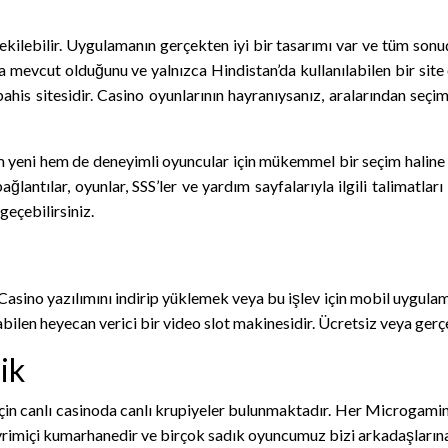
lebilir. Uygulamanın gerçekten iyi bir tasarımı var ve tüm sonuçlar
da mevcut olduğunu ve yalnızca Hindistan’da kullanılabilen bir si
bahis sitesidir. Casino oyunlarının hayranıysanız, aralarından seç
eni hem de deneyimli oyuncular için mükemmel bir seçim haline getir
antılar, oyunlar, SSS’ler ve yardım sayfalarıyla ilgili talimatlar
geçebilirsiniz.
asino yazılımını indirip yüklemek veya bu işlev için mobil uygula
ilen heyecan verici bir video slot makinesidir. Ücretsiz veya gerç
ik
in canlı casinoda canlı krupiyeler bulunmaktadır. Her Microgaming 
çevrimiçi kumarhanedir ve birçok sadık oyuncumuz bizi arkadaşlarına 