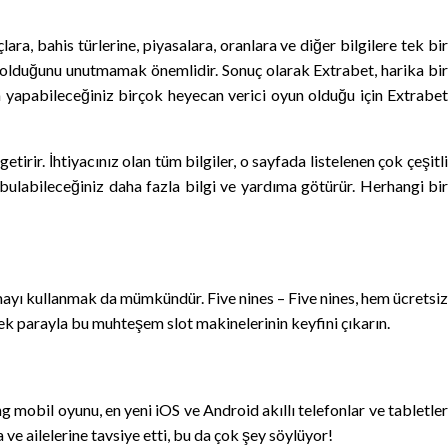
a, bahis türlerine, piyasalara, oranlara ve diğer bilgilere tek bir
te olduğunu unutmamak önemlidir. Sonuç olarak Extrabet, harika bir
im yapabileceğiniz birçok heyecan verici oyun olduğu için Extrabet
ir. İhtiyacınız olan tüm bilgiler, o sayfada listelenen çok çeşitli
ı bulabileceğiniz daha fazla bilgi ve yardıma götürür. Herhangi bir
mayı kullanmak da mümkündür. Five nines – Five nines, hem ücretsiz
ek parayla bu muhteşem slot makinelerinin keyfini çıkarın.
mobil oyunu, en yeni iOS ve Android akıllı telefonlar ve tabletler
ve ailelerine tavsiye etti, bu da çok şey söylüyor!