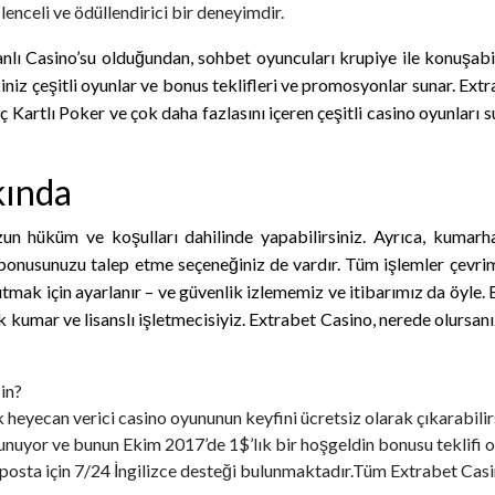
nceli ve ödüllendirici bir deneyimdir.
 Casino’su olduğundan, sohbet oyuncuları krupiye ile konuşabili
niz çeşitli oyunlar ve bonus teklifleri ve promosyonlar sunar. Extra
ç Kartlı Poker ve çok daha fazlasını içeren çeşitli casino oyunları s
kında
n hüküm ve koşulları dahilinde yapabilirsiniz. Ayrıca, kumarha
nusunuzu talep etme seçeneğiniz de vardır. Tüm işlemler çevrimiçi
utmak için ayarlanır – ve güvenlik izlememiz ve itibarımız da öyle
kumar ve lisanslı işletmecisiyiz. Extrabet Casino, nerede olursanız
in?
k heyecan verici casino oyununun keyfini ücretsiz olarak çıkarabilir
unuyor ve bunun Ekim 2017’de 1$’lık bir hoşgeldin bonusu teklifi ola
e-posta için 7/24 İngilizce desteği bulunmaktadır.Tüm Extrabet Cas