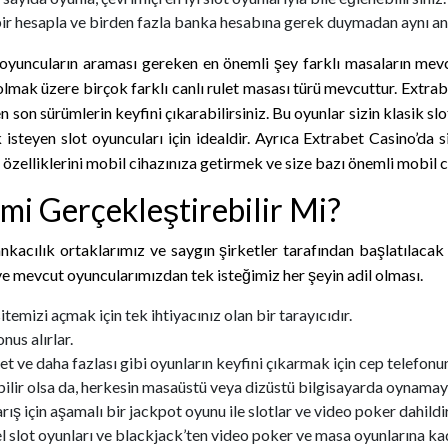
ir hesapla ve birden fazla banka hesabına gerek duymadan aynı and
 oyuncuların araması gereken en önemli şey farklı masaların mevc
olmak üzere birçok farklı canlı rulet masası türü mevcuttur. Extrab
 son sürümlerin keyfini çıkarabilirsiniz. Bu oyunlar sizin klasik s
steyen slot oyuncuları için idealdir. Ayrıca Extrabet Casino’da s
elliklerini mobil cihazınıza getirmek ve size bazı önemli mobil cas
mi Gerçekleştirebilir Mi?
nkacılık ortaklarımız ve saygın şirketler tarafından başlatılacak
 ve mevcut oyuncularımızdan tek isteğimiz her şeyin adil olması.
temizi açmak için tek ihtiyacınız olan bir tarayıcıdır.
us alırlar.
t ve daha fazlası gibi oyunların keyfini çıkarmak için cep telefonunu
lir olsa da, herkesin masaüstü veya dizüstü bilgisayarda oynamay
ş için aşamalı bir jackpot oyunu ile slotlar ve video poker dahildir
 slot oyunları ve blackjack’ten video poker ve masa oyunlarına kad