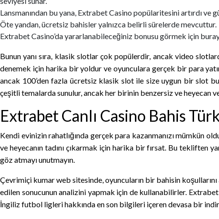
seviyesi sunar.
Lansmanından bu yana, Extrabet Casino popülaritesini artırdı ve 
Öte yandan, ücretsiz bahisler yalnızca belirli sürelerde mevcuttur.
Extrabet Casino’da yararlanabileceğiniz bonusu görmek için buraya
Bunun yanı sıra, klasik slotlar çok popülerdir, ancak video slotla
denemek için harika bir yoldur ve oyunculara gerçek bir para yatırm
ancak 100’den fazla ücretsiz klasik slot ile size uygun bir slot 
çeşitli temalarda sunulur, ancak her birinin benzersiz ve heyecan veri
Extrabet Canlı Casino Bahis Türk
Kendi evinizin rahatlığında gerçek para kazanmanızı mümkün olduğ
ve heyecanın tadını çıkarmak için harika bir fırsat. Bu tekliften 
göz atmayı unutmayın.
Çevrimiçi kumar web sitesinde, oyuncuların bir bahisin koşullarını 
edilen sonucunun analizini yapmak için de kullanabilirler. Extrabet
İngiliz futbol ligleri hakkında en son bilgileri içeren devasa bir indi