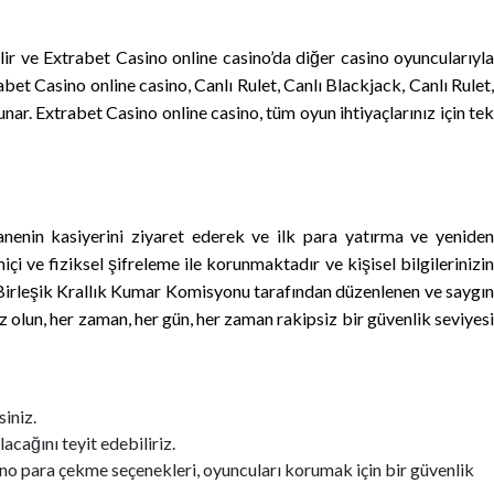
r ve Extrabet Casino online casino’da diğer casino oyuncularıyla
bet Casino online casino, Canlı Rulet, Canlı Blackjack, Canlı Rulet,
unar. Extrabet Casino online casino, tüm oyun ihtiyaçlarınız için tek
nenin kasiyerini ziyaret ederek ve ilk para yatırma ve yeniden
 ve fiziksel şifreleme ile korunmaktadır ve kişisel bilgilerinizin
. Birleşik Krallık Kumar Komisyonu tarafından düzenlenen ve saygın
 olun, her zaman, her gün, her zaman rakipsiz bir güvenlik seviyesi
siniz.
cağını teyit edebiliriz.
ino para çekme seçenekleri, oyuncuları korumak için bir güvenlik