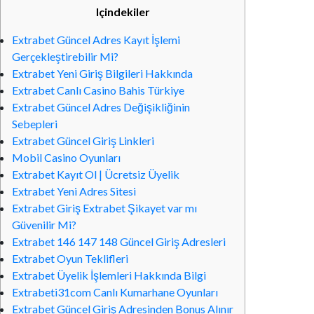
Içindekiler
Extrabet Güncel Adres Kayıt İşlemi
Gerçekleştirebilir Mi?
Extrabet Yeni Giriş Bilgileri Hakkında
Extrabet Canlı Casino Bahis Türkiye
Extrabet Güncel Adres Değişikliğinin
Sebepleri
Extrabet Güncel Giriş Linkleri
Mobil Casino Oyunları
Extrabet Kayıt Ol | Ücretsiz Üyelik
Extrabet Yeni Adres Sitesi
Extrabet Giriş Extrabet Şikayet var mı
Güvenilir Mi?
Extrabet 146 147 148 Güncel Giriş Adresleri
Extrabet Oyun Teklifleri
Extrabet Üyelik İşlemleri Hakkında Bilgi
Extrabeti31com Canlı Kumarhane Oyunları
Extrabet Güncel Giriş Adresinden Bonus Alınır