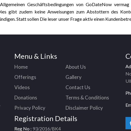
llgemeinen Geschäftsbedingungen von GoDateNow vermag d
Dies gibt zudem keine Anweisungen zum Abstottern des Kont
ndigen. Statt sollen Die leser unser Frage aktiv einen Kundenbetr
Menu & Links
C
Ad
Home
About Us
No
Offerings
Gallery
Ul
Videos
Contact Us
Ph
Donations
Terms & Conditions
Em
e
Privacy Policy
Disclaimer Policy
Registration Details
Reg No :
93/2016/BK4