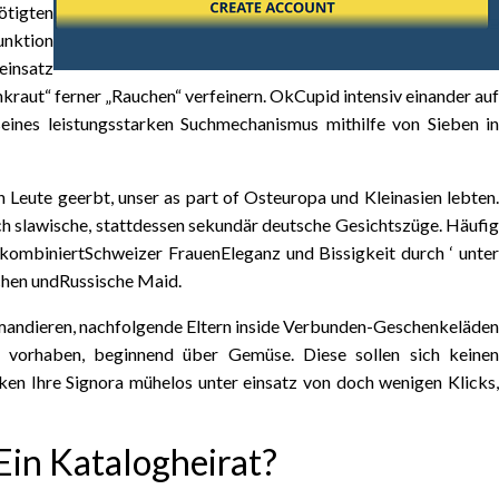
ötigten
unktion
einsatz
nkraut“ ferner „Rauchen“ verfeinern. OkCupid intensiv einander auf
eines leistungsstarken Suchmechanismus mithilfe von Sieben in
 Leute geerbt, unser as part of Osteuropa und Kleinasien lebten.
h slawische, stattdessen sekundär deutsche Gesichtszüge. Häufig
 kombiniertSchweizer FrauenEleganz und Bissigkeit durch ‘ unter
schen undRussische Maid.
mandieren, nachfolgende Eltern inside Verbunden-Geschenkeläden
ie vorhaben, beginnend über Gemüse. Diese sollen sich keinen
ken Ihre Signora mühelos unter einsatz von doch wenigen Klicks,
in Katalogheirat?