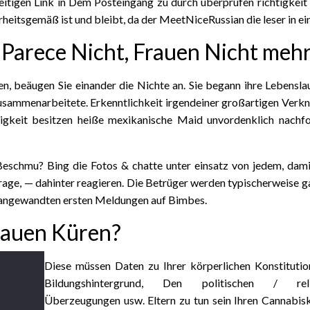
eitigen Link in Dem Posteingang zu durch überprüfen richtigkeit he
rheitsgemäß ist und bleibt, da der MeetNiceRussian die leser in 
 Parece Nicht, Frauen Nicht meh
, beäugen Sie einander die Nichte an. Sie begann ihre Lebensla
sammenarbeitete. Erkenntlichkeit irgendeiner großartigen Verk
nigkeit besitzen heiße mexikanische Maid unvordenklich nachf
Beschmu? Bing die Fotos & chatte unter einsatz von jedem, dami
rage, — dahinter reagieren. Die Betrüger werden typischerweise ga
in angewandten ersten Meldungen auf Bimbes.
Frauen Küren?
Diese müssen Daten zu Ihrer körperlichen Konstituti
Bildungshintergrund, Den politischen / reli
Überzeugungen usw. Eltern zu tun sein Ihren Cannabi