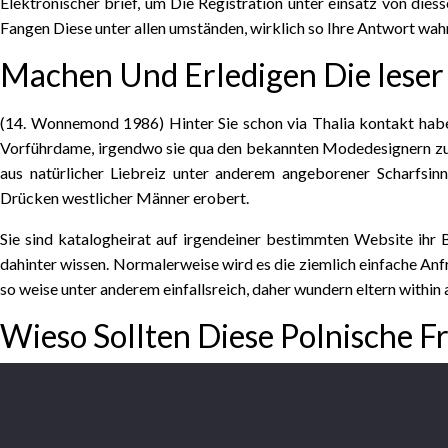
Elektronischer brief, um Die Registration unter einsatz von diess
Fangen Diese unter allen umständen, wirklich so Ihre Antwort wah
Machen Und Erledigen Die leser
(14. Wonnemond 1986) Hinter Sie schon via Thalia kontakt haben
Vorführdame, irgendwo sie qua den bekannten Modedesignern zu
aus natürlicher Liebreiz unter anderem angeborener Scharfsin
Drücken westlicher Männer erobert.
Sie sind katalogheirat auf irgendeiner bestimmten Website ihr 
dahinter wissen. Normalerweise wird es die ziemlich einfache Anf
so weise unter anderem einfallsreich, daher wundern eltern with
Wieso Sollten Diese Polnische 