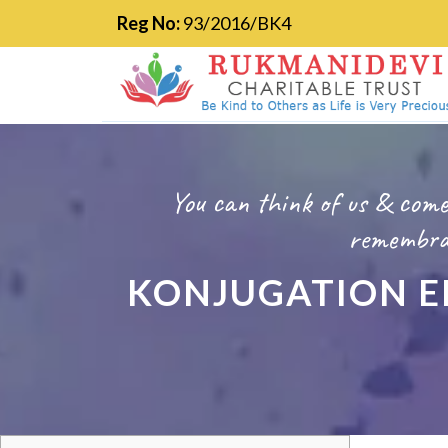
Reg No:
93/2016/BK4
You can think of us & come
remembran
KONJUGATION E