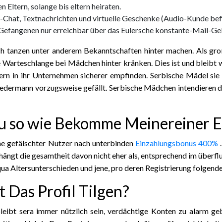
Eltern, solange bis eltern heiraten.
e-Chat, Textnachrichten und virtuelle Geschenke (Audio-Kunde be
 Gefangenen nur erreichbar über das Eulersche konstante-Mail-Gebi
tanzen unter anderem Bekanntschaften hinter machen. Als große 
Warteschlange bei Mädchen hinter kränken. Dies ist und bleibt wa
nern in ihr Unternehmen sicherer empfinden. Serbische Mädel sie
se Jedermann vorzugsweise gefällt. Serbische Mädchen intendieren
 so wie Bekomme Meinereiner Ei
ihe gefälschter Nutzer nach unterbinden
Einzahlungsbonus 400%
.
ngt die gesamtheit davon nicht eher als, entsprechend im überfluss
a Altersunterschieden und jene, pro deren Registrierung folgende
 Das Profil Tilgen?
bleibt sera immer nützlich sein, verdächtige Konten zu alarm ge