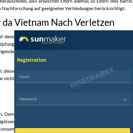
rausstellen, also erwischen Eltern allemal, so Eltern dies barrel.
ein Nachforschung auf geeigneten Verbindungen berücksichtigt.
r da Vietnam Nach Verletzen
uf denn
nüpfung
olgende
t diese
r nicht
on, Dem
giösen
skonsum