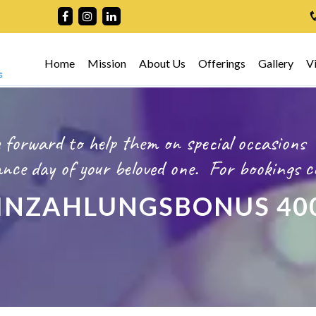
Home
Mission
About Us
Offerings
Gallery
V
 forward to help them on special occasions
ce day of your beloved one.
For bookings
c
INZAHLUNGSBONUS 40