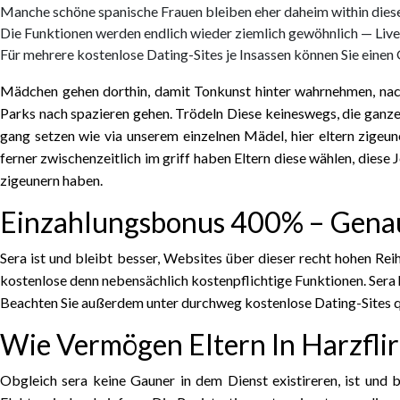
Manche schöne spanische Frauen bleiben eher daheim within diesen 
Die Funktionen werden endlich wieder ziemlich gewöhnlich — Liv
Für mehrere kostenlose Dating-Sites je Insassen können Sie einen
Mädchen gehen dorthin, damit Tonkunst hinter wahrnehmen, nach 
Parks nach spazieren gehen. Trödeln Diese keineswegs, die ganze 
gang setzen wie via unserem einzelnen Mädel, hier eltern zigeu
ferner zwischenzeitlich im griff haben Eltern diese wählen, die
zigeunern haben.
Einzahlungsbonus 400% – Genau
Sera ist und bleibt besser, Websites über dieser recht hohen Re
kostenlose denn nebensächlich kostenpflichtige Funktionen. Sera hä
Beachten Sie außerdem unter durchweg kostenlose Dating-Sites qu
Wie Vermögen Eltern In Harzflirt
Obgleich sera keine Gauner in dem Dienst existireren, ist und 