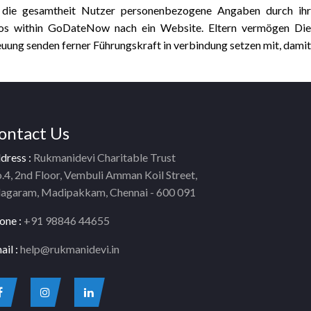
ie gesamtheit Nutzer personenbezogene Angaben durch ihr
os within GoDateNow nach ein Website. Eltern vermögen Die
euung senden ferner Führungskraft in verbindung setzen mit, damit
ontact Us
dress :
Rukmanidevi Charitable Trust
.4, 2nd Floor, Vembuli Amman Koil Street,
lagaram, Madipakkam, Chennai - 600 091
one :
+91 98846 44655
ail :
help@rukmanidevi.in