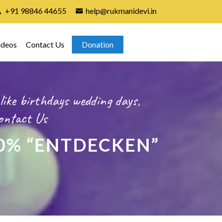
+91 98846 44655
help@rukmanidevi.in
ideos
Contact Us
Donation
like birthdays wedding days,
ontact Us
0% “ENTDECKEN”