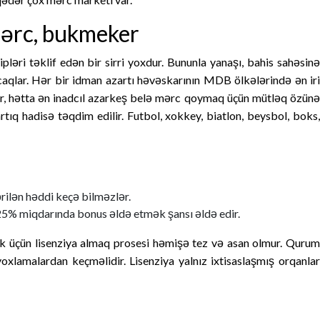
ərc, bukmeker
əri təklif edən bir sirri yoxdur. Bununla yanaşı, bahis sahəsinə
caqlar. Hər bir idman azartı həvəskarının MDB ölkələrində ən iri
r, hətta ən inadcıl azarkeş belə mərc qoymaq üçün mütləq özünə
ıq hadisə təqdim edilir. Futbol, xokkey, biatlon, beysbol, boks,
rilən həddi keçə bilməzlər.
25% miqdarında bonus əldə etmək şansı əldə edir.
 üçün lisenziya almaq prosesi həmişə tez və asan olmur. Qurum
oxlamalardan keçməlidir. Lisenziya yalnız ixtisaslaşmış orqanlar