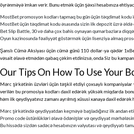
öyrənməyə imkan verir. Bunu etmək üçün şəxsi hesabınıza ehtiyac
MostBet promosyon kodları tapmaq bu gün üçün təqdimat kodu int
MostBet üçün təqdimat kodu əsasında sizin ilk depozit üzrə əl
Bet Slip Battle, 30 və daha çox bahis oynayan qumarbazlara diqqət
Oyun kazinosunda fəaliyyət göstərmək üçün lisenziya almaq prose
Şanslı Cümə Aksiyası üçün cümə günü 110 dollar-ya qədər 1xBe
vəsait əlavə etmədən qabaq çəkim etdinizsə, onda Siz bu kampaniya
Our Tips On How To Use Your B
Mərc şirkətinin üzvləri üçün təşkil etdiyi çoxsaylı kompaniyalar 
verilən bu promosiya kodları daxil edərək yüksək miqdarda bonus
həm ilk qeydiyyatınız zamanı ayrılmış xüsusi xanaya daxil edərək h
Mərc şirkətində qeydiyyatdan keçməyə başladığınız ilk andan etib
Promo code üstünlükləri əlavə ödənişlər və qeydiyyat mərhələsind
Bu hissədə sizdən sadəcə hesabınızın valyutası və qeydiyyatı tam