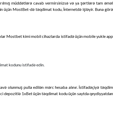
ırılmış müddətlərə cavab vermirsinizsə və ya şərtlərə tam əməl
ün üçün MostBet-də təqdimat kodu, İnternetdə işləyir. Buna görə
olar Mostbet kimi mobil cihazlarda istifadə üçün mobile yukle app
imat kodunu istifadə edin.
avə olunmuş pulla edilən mərc hesaba alınır. İstifadəçiyə təqdim
1-ci depozitlə 1xBet üçün təqdimat kodu üçün saytda qeydiyyatdan