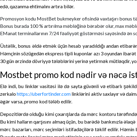
edə, qazanma ehtimalını artıra bilər.
Promosyon kodu MostBet bukmeyker ofisində vaxtaşırı bonus təkli
Bonus burada 100 % artırılma məbləğinə bərabər olur, max məblə
EManat terminallarının 7/24 fəaliyyət göstərməsi sayəsində ən so
Üstəlik, bonus əldə etmək üçün hesab yaradıldığı andan etibarən
Həmçinin sözügedən ekspress tipli kuponlar azı 3 oyundan ibarət 
30 gün ərzində dövriyyə tələblərini yerinə yetirmək mütləqdir, y
Mostbet promo kod nədir və nəcə is
Elə indi, bu linklər vasitəsi ilə də sayta güvənli və etibarlı şə
zerkalo
https://uberfortinder.com
linklərini aktiv saxlayır və da
əgər varsa, promo kod tələb edilir.
Depozitlərdə olduğu kimi çıxarışlarda da mərc kontoru tərəfindən 
Bu kimi halların qarşısını almaq üçün, bu barədə bankınızla əlaqə 
mərc bazarları, mərc seçimləri istifadəçilərə təklif edilir. Həmi
Burada matç öncəsi mərc marketlərinin sayı canlı yayımdakı mərc m