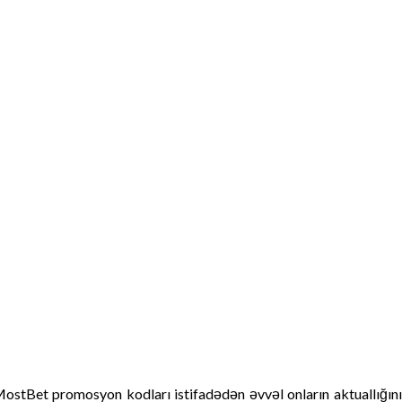
ostBet promosyon kodları istifadədən əvvəl onların aktuallığını