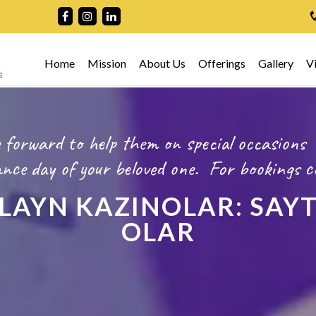
Home
Mission
About Us
Offerings
Gallery
V
 forward to help them on special occasions
ce day of your beloved one.
For bookings
c
NLAYN KAZINOLAR: SAY
OLAR