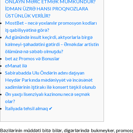
ONLAYN MƏRC ETMƏK MÜMKÜNDÜR?
İDMAN ÜZRƏ HANSI PROQNOZLARA
ÜSTÜNLÜK VERİLİR?
MostBet – necə yoxlanılır promosyon kodları
iş qabiliyyətinə görə?
Ad günündə insult keçirdi, aktyorlarla birgə
kəlmeyi-şəhadətini gətirdi – Əməkdar artistin
ölümünə nə səbəb olmuşdu?
bet az Promos və Bonuslar
eManat ilə
Sabirabadda Ulu Öndərin adını daşıyan
Heydər Parkında mədəniyyət və incəsənət
xadimlərinin iştirakı ilə konsert təşkil olunub
Ən yaxşı lisenziyalı kazinonu necə seçmək
olar?
İtaliyada tehsil almaq ✔︎
Bəzilərinin müddəti bitə bilər, digərlərində bukmeyker, promosy