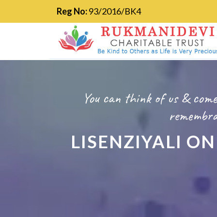
Reg No:
93/2016/BK4
You can think of us & come
remembran
LISENZIYALI O