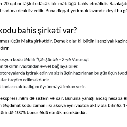
 20 qatını təşkil edəcək bir məbləğə bahis etməlidir. Razılaşd
sadəcə deaktiv edilir. Buna diqqət yetirmək lazımdır deyil bu g
odu bahis şirkəti var?
əsi üçün Malta şirkətidir. Demək olar ki, bütün lisenziyalı kazin
dırır.
mosyon kodu təklifi “Çərşənbə – 2-yə Vururuq!
 təklifini vaxtından əvvəl bağlaya bilər.
toreyalarda iştirak edin və sizin üçün hazırlanan bu gün üçün təqd
tələr təqdim edilməkdədir.
onların aktuallığını öyrənməyə imkan verir.
ekspress, həm də sistem və sair. Bununla yanaşı ancaq hesaba əl
n təqdimat kodu zamanı iki aksiya eyni vaxtda aktiv ola bilməz. 
ı üzərində 100% bonus əldə etmək mümkündür.