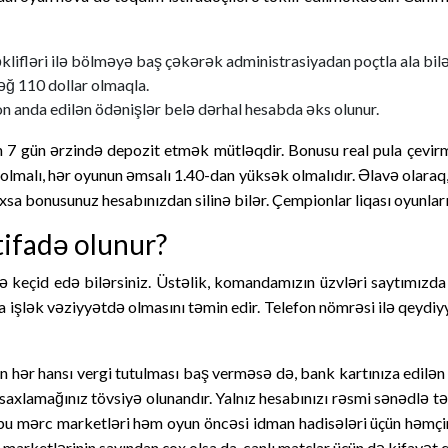
fləri ilə bölməyə baş çəkərək administrasiyadan poçtla ala bilər
ğ 110 dollar olmaqla.
n anda edilən ödənişlər belə dərhal hesabda əks olunur.
 7 gün ərzində depozit etmək mütləqdir. Bonusu real pula çevirm
olmalı, hər oyunun əmsalı 1.40-dan yüksək olmalıdır. Əlavə olaraq
oxsa bonusunuz hesabınızdan silinə bilər. Çempionlar liqası oyunl
tifadə olunur?
kildə keçid edə bilərsiniz. Üstəlik, komandamızın üzvləri saytımız
ima işlək vəziyyətdə olmasını təmin edir. Telefon nömrəsi ilə qeyd
hər hansı vergi tutulması baş verməsə də, bank kartınıza edilən ç
saxlamağınız tövsiyə olunandır. Yalnız hesabınızı rəsmi sənədlə tə
n bu mərc marketləri həm oyun öncəsi idman hadisələri üçün həmçini
arketlərinin sayından çox olsa da, canlı matçlar üçün də kifayət 