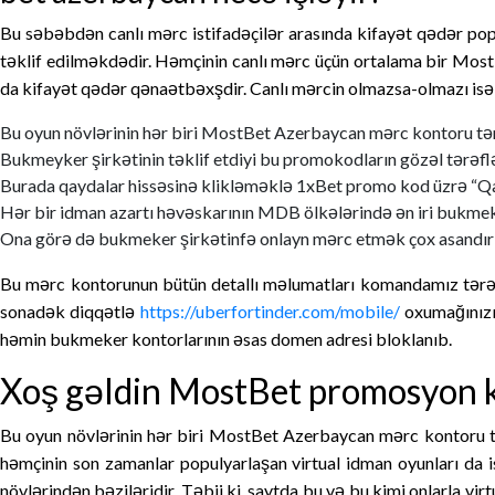
Bu səbəbdən canlı mərc istifadəçilər arasında kifayət qədər pop
təklif edilməkdədir. Həmçinin canlı mərc üçün ortalama bir MostB
da kifayət qədər qənaətbəxşdir. Canlı mərcin olmazsa-olmazı isə 
Bu oyun növlərinin hər biri MostBet Azerbaycan mərc kontoru tər
Bukmeyker şirkətinin təklif etdiyi bu promokodların gözəl tərəflə
Burada qaydalar hissəsinə klikləməklə 1xBet promo kod üzrə “Qalan
Hər bir idman azartı həvəskarının MDB ölkələrində ən iri bukmek
Ona görə də bukmeker şirkətinfə onlayn mərc etmək çox asandır
Bu mərc kontorunun bütün detallı məlumatları komandamız tərəfi
sonadək diqqətlə
https://uberfortinder.com/mobile/
oxumağınızı 
həmin bukmeker kontorlarının əsas domen adresi bloklanıb.
Xoş gəldin MostBet promosyon 
Bu oyun növlərinin hər biri MostBet Azerbaycan mərc kontoru tər
həmçinin son zamanlar populyarlaşan virtual idman oyunları da 
növlərindən bəziləridir. Təbii ki, saytda bu və bu kimi onlarla vir