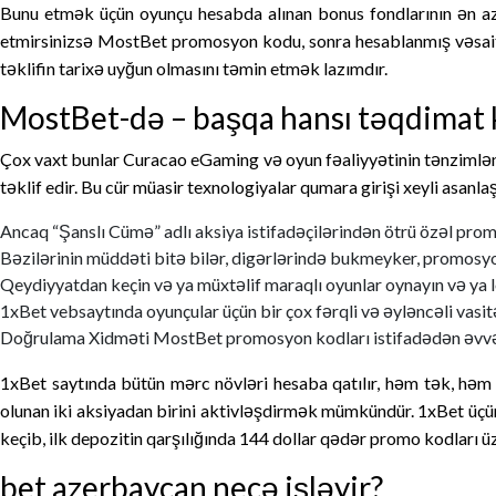
Bunu etmək üçün oyunçu hesabda alınan bonus fondlarının ən azı
etmirsinizsə MostBet promosyon kodu, sonra hesablanmış vəsait 
təklifin tarixə uyğun olmasını təmin etmək lazımdır.
MostBet-də – başqa hansı təqdimat k
Çox vaxt bunlar Curacao eGaming və oyun fəaliyyətinin tənzimlənm
təklif edir. Bu cür müasir texnologiyalar qumara girişi xeyli asanlaş
Ancaq “Şanslı Cümə” adlı aksiya istifadəçilərindən ötrü özəl pro
Bəzilərinin müddəti bitə bilər, digərlərində bukmeyker, promosyon
Qeydiyyatdan keçin və ya müxtəlif maraqlı oyunlar oynayın və ya lo
1xBet vebsaytında oyunçular üçün bir çox fərqli və əyləncəli vasi
Doğrulama Xidməti MostBet promosyon kodları istifadədən əvvəl 
1xBet saytında bütün mərc növləri hesaba qatılır, həm tək, həm 
olunan iki aksiyadan birini aktivləşdirmək mümkündür. 1xBet üçü
keçib, ilk depozitin qarşılığında 144 dollar qədər promo kodlar
bet azerbaycan necə işləyir?