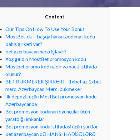
Content
Our Tips On How To Use Your Bonus
MostBet-də – başqa hansı təqdimat kodu
bahis şirkəti var?
bet azerbaycan necə işləyir?
Xoş gəldin MostBet promosyon kodu
Mostbet promo kod nədir və nəcə istifadə
olunur?
BET BUKMEKER ŞİRKƏTİ – 1xbet az 1xbet
merc, Azərbaycan Mərc, bukmeker
İlk depozit üçün MostBet promosyon kodu
Azərbaycanda
Bet promosyon kodunun oyunçular üçün
yaratdığı imkanlar
Bet promosyon kodu istifadəsi üçün şərtlər
bet azerbaycan dƏ HANSI HADİSƏLƏRƏ