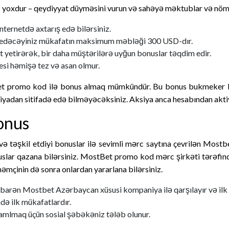
 yoxdur – qeydiyyat düyməsini vurun və sahəyə məktublar və nömr
ernetdə axtarış edə bilərsiniz.
də edəcəyiniz mükafatın maksimum məbləği 300 USD-dır.
 yetirərək, bir daha müştərilərə uyğun bonuslar təqdim edir.
si həmişə tez və asan olmur.
t promo kod ilə bonus almaq mümkündür. Bu bonus bukmeker kont
dan sitifadə edə bilməyəcəksiniz. Aksiya anca hesabından aktiv əm
onus
və təşkil etdiyi bonuslar ilə sevimli mərc saytına çevrilən Mostb
lar qazana bilərsiniz. MostBet promo kod mərc şirkəti tərəfindən
əmçinin də sonra onlardan yararlana bilərsiniz.
arən Mostbet Azərbaycan xüsusi kompaniya ilə qarşılayır və ilk d
ə ilk mükafatlardır.
amlmaq üçün sosial şəbəkəniz tələb olunur.