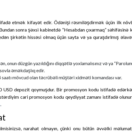
ifadə etmək kifayət edir. Ödənişi rəsmiləşdirmək üçün ilk növ
 Bundan sonra şəxsi kabinetdə “Hesabdan çıxarmaq” səhifəsinə 
 edən şirkətin hissəsi olmaq üçün sayta və ya quraşdırlmış əl
ən, onun düzgün yazıldığını diqqətlə yoxlamalısınız və ya “Parolun
vla əməkdaşlıq edir.
24 saatı mövcud olan təcrübəli müştəri xidməti komandası var.
0 USD depozit qoymuşdur. Bir promosyon kodu istifadə edərkən
tərdiyim cari promosyon kodu qeydiyyat zamanı istifadə olunur 
m
.
at
lmisinizsə, narahat olmayın, çünki onu bütün əvvəlki məluma