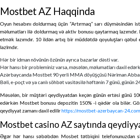
Mostbet AZ Haqqinda
Oyun hesabını doldurmaq üçün “Artırmaq” sarı düyməsindən ist
məlumatları ilə doldurmaq və aktiv bonusu qaytarmaq lazımdır.
etmək lazımdır. 10 ildən artıq bir müddətdə qoyuluşları qəbul
lazlmdır.
Hər bir idman növünün özünün ayrıca bazarlar dəsti var.
Hər hansı bir probleminiz varsa, məsələn, məlumatları daxil edərk
Azərbaycanda Mostbet 90 yerli MMA döyüşçüsü Nəriman Abbaso
Bəli, e-poçt və ya canlı söhbət vasitəsilə həftənin 7 günü, günün 
Məsələn, bir müştəri qeydiyyatdan keçən günün ertəsi günü 10
edərkən Mostbet bonusu depozitin 150% -i qədər ola bilər. Gös
qeydiyyat zamanı daxil edilir
https://mostbet-azerbaycan-24.co
Mostbet casino AZ saytında qeydiyy
Əgər hər hansı səbəbdən Mosbet tətbiqini telefonunuzdan si