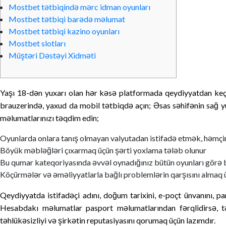
Mostbet tətbiqində mərc idman oyunları
Mostbet tətbiqi barədə məlumat
Mostbet tətbiqi kazino oyunları
Mostbet slotları
Müştəri Dəstəyi Xidməti
Yaşı 18-dən yuxarı olan hər kəsə platformada qeydiyyatdan keç
brauzerində, yaxud da mobil tətbiqdə açın; Əsas səhifənin sağ y
məlumatlarınızı təqdim edin;
Oyunlarda onlara tanış olmayan valyutadan istifadə etmək, həmçin
Böyük məbləğləri çıxarmaq üçün şərti yoxlama tələb olunur
Bu qumar kateqoriyasında əvvəl oynadığınız bütün oyunları görə bil
Köçürmələr və əməliyyatlarla bağlı problemlərin qarşısını almaq 
Qeydiyyatda istifadəçi adını, doğum tarixini, e-poçt ünvanını, 
Hesabdakı məlumatlar pasport məlumatlarından fərqlidirsə, təh
təhlükəsizliyi və şirkətin reputasiyasını qorumaq üçün lazımdır.