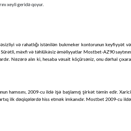
nı xeyli geridə qoyur.
sizliyi və rahatlığı istənilən bukmeker kontorunun keyfiyyət və
. Sürətli, məxfi və təhlükəsiz əməliyyatlar Mostbet-AZ90 saytının
ır. Nəzərə alın ki, hesaba vəsait köçürsəniz, onu dərhal çıxara
un hamısını, 2009-cu ildə işə başlamış şirkət təmin edir. Xarici
rtıq ilk dəqiqələrdə hiss etmək imkanıdır. Mostbet 2009-cu ildə