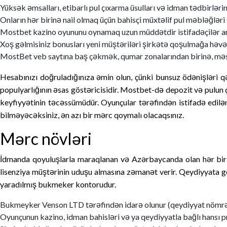
Yüksək əmsalları, etibarlı pul çıxarma üsulları və idman tədbirlər
Onların hər birinə nail olmaq üçün bahisçi müxtəlif pul məbləğləri 
Mostbet kazino oyununu oynamaq uzun müddətdir istifadəçilər ara
Xoş gəlmisiniz bonusları yeni müştəriləri şirkətə qoşulmağa həvə
MostBet veb saytına baş çəkmək, qumar zonalarından birinə, məsə
Hesabınızı doğruladığınıza əmin olun, çünki bunsuz ödənişləri 
populyarlığının əsas göstəricisidir. Mostbet-də depozit və pulun
keyfiyyətinin təcəssümüdür. Oyunçular tərəfindən istifadə edilə
bilməyəcəksiniz, ən azı bir mərc qoymalı olacaqsınız.
Mərc növləri
İdmanda qoyuluşlarla maraqlanan və Azərbaycanda olan hər bir ins
lisenziya müştərinin uduşu almasına zəmanət verir. Qeydiyyata 
yaradılmış bukmeker kontorudur.
Bukmeyker Venson LTD tərəfindən idarə olunur (qeydiyyat nömrə
Oyunçunun kazino, idman bahisləri və ya qeydiyyatla bağlı hansı 