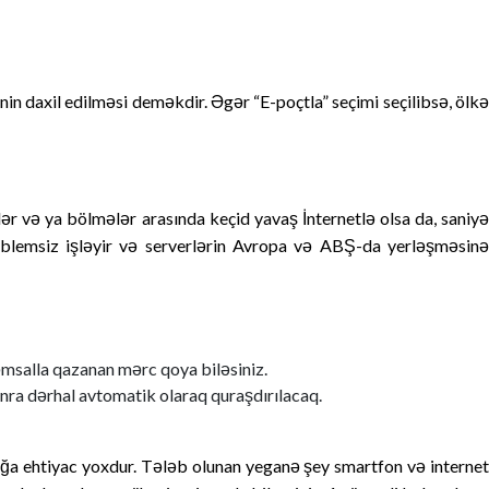
in daxil edilməsi deməkdir. Əgər “E-poçtla” seçimi seçilibsə, ölkə
lər və ya bölmələr arasında keçid yavaş İnternetlə olsa da, saniyə
oblemsiz işləyir və serverlərin Avropa və ABŞ-da yerləşməsinə
əmsalla qazanan mərc qoya biləsiniz.
onra dərhal avtomatik olaraq quraşdırılacaq.
ğa ehtiyac yoxdur. Tələb olunan yeganə şey smartfon və internet