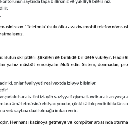
ontorunun saytında tapa bilərsiniz və yükləyə bilərsiniz.
ilir.
.
əsini sıxın. “Telefonla” üsulu ölkə əvəzinə mobil telefon nömrəsin
ratmalısınız.
Bütün skriptləri, şəkilləri ilə birlikdə bir dəfə yükləyir. Hadisə
ndan yalnız müsbət emosiyalar əldə edin. Sistem, donmadan, pr
r ki, onlar fəaliyyəti real vaxtda izləyə bilsinlər.
edir!
dançadakı hərəkətini izləyib vəziyyəti qiymətləndirərək ən yaxşı 
dımlara əməl etməsinə ehtiyac yoxdur, çünki tətbiq endirildikdən s
o veb saytına daxil olmağa imkan verir.
lıqdır. Hər hansı kazinoya getməyə və kompüter arxasında oturma