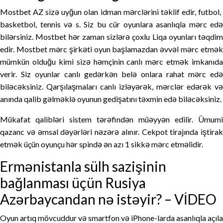
Mostbet AZ sizə uyğun olan idman mərclərini təklif edir, futbol, ​​
basketbol, ​​tennis və s. Siz bu cür oyunlara asanlıqla mərc edə
bilərsiniz. Mostbet hər zaman sizlərə çoxlu Liqa oyunları təqdim
edir. Mostbet mərc şirkəti oyun başlamazdan əvvəl mərc etmək
mümkün olduğu kimi sizə həmçinin canlı mərc etmək imkanıda
verir. Siz oyunlar canlı gedərkən belə onlara rahat mərc edə
biləcəksiniz. Qarşılaşmaları canlı izləyərək, mərclər edərək və
anında qalib gəlməklə oyunun gedişatını təxmin edə biləcəksiniz.
Mükafat qalibləri sistem tərəfindən müəyyən edilir. Ümumi
qazanc və əmsal dəyərləri nəzərə alınır. Cekpot tirajında ​​iştirak
etmək üçün oyunçu hər spində ən azı 1 sikkə mərc etməlidir.
Ermənistanla sülh sazişinin
bağlanması üçün Rusiya
Azərbaycandan nə istəyir? – VİDEO
Oyun artıq mövcuddur və smartfon və iPhone-larda asanlıqla açıla