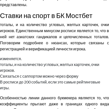
представлены.
Ставки на спорт в БК Мостбет
тоталы, и на количество угловых, желтых карточек, очки
игроков. Единственным минусом росписи является то, что в
ней нет азиатских гандикапов и целочисленных тоталов.
Поговорим подробнее о нюансах, которые связаны с
регистрацией и верификацией личности игрока.
изменяется.
тоталы, и на количество угловых, желтых карточек, очки
игроков.
Связаться с саппортом можно через форму
В росписи до 200 событий, если это самые рейтинговые
игры.
Особенностью линии данного букмекера является то, что
коэффициенты прыгают даже в границах одного вида