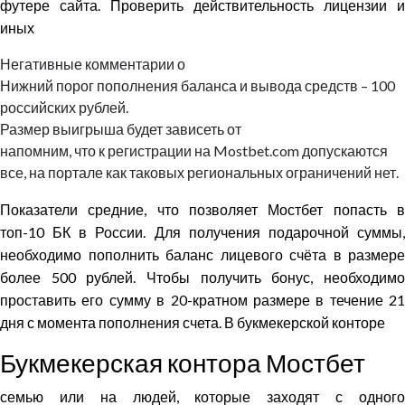
футере сайта. Проверить действительность лицензии и
иных
Негативные комментарии о
Нижний порог пополнения баланса и вывода средств – 100
российских рублей.
Размер выигрыша будет зависеть от
напомним, что к регистрации на Mostbet.com допускаются
все, на портале как таковых региональных ограничений нет.
Показатели средние, что позволяет Мостбет попасть в
топ-10 БК в России. Для получения подарочной суммы,
необходимо пополнить баланс лицевого счёта в размере
более 500 рублей. Чтобы получить бонус, необходимо
проставить его сумму в 20-кратном размере в течение 21
дня с момента пополнения счета. В букмекерской конторе
Букмекерская контора Мостбет
семью или на людей, которые заходят с одного