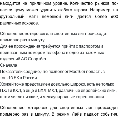
находится на приличном уровне. Количество рынков по-
настоящему может удивить любого игрока. Например, на
футбольный матч немецкой лиги даётся более 600
различных исходов.
Обновление котировок для спортивных лиг происходит
примерно раз в минуту.
Для ее прохождения требуется прийти с паспортом и
привязанным номером телефона в одно из наземных
отделений АО Спортбет.
Сначала
Показатели средние, что позволяет Мостбет попасть в
топ-10 БК в России.
Хоккей тоже представлен довольно широко, есть не только
НХЛ и КХЛ, а еще и ВХЛ, МХЛ, различные европейские лиги,
в том числе низшие, и международные соревнования.
Обновление котировок для спортивных лиг происходит
примерно раз в минуту. В режим Лайв падают события,