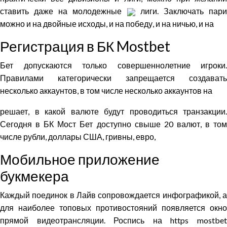
ставить даже на молодежные
лиги. Заключать пар
можно и на двойные исходы, и на победу, и на ничью, и на
Регистрация в БК Mostbet
Бет допускаются только совершеннолетние игроки.
Правилами категорически запрещается создавать
несколько аккаунтов, в том числе несколько аккаунтов на
решает, в какой валюте будут проводиться транзакции.
Сегодня в БК Мост Бет доступно свыше 20 валют, в том
числе рубли, доллары США, гривны, евро,
Мобильное приложение
букмекера
Каждый поединок в Лайв сопровождается инфографикой, а
для наиболее топовых противостояний появляется окно
прямой видеотрансляции. Роспись на https mostbet