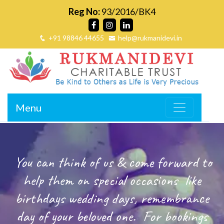
Reg No:
93/2016/BK4
+91 98846 44655
help@rukmanidevi.in
Menu
You can think of us & come forward to
help them on special occasions
like
birthdays wedding days, remembrance
day of your beloved one.
For bookings