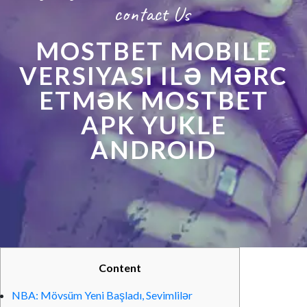
contact Us
MOSTBET MOBILE
VERSIYASI ILƏ MƏRC
ETMƏK MOSTBET
APK YUKLE
ANDROID
Content
NBA: Mövsüm Yeni Başladı, Sevimlilər