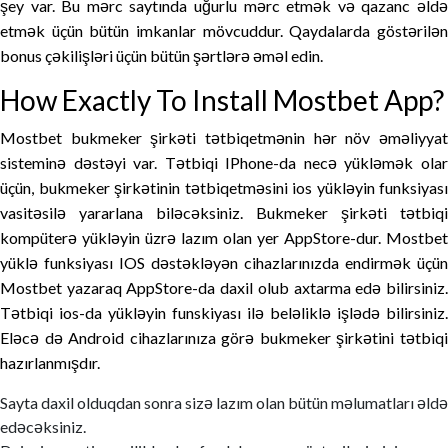
şey var. Bu mərc saytında uğurlu mərc etmək və qazanc əldə
etmək üçün bütün imkanlar mövcuddur. Qaydalarda göstərilən
bonus çəkilişləri üçün bütün şərtlərə əməl edin.
How Exactly To Install Mostbet App?
Mostbet bukmeker şirkəti tətbiqetmənin hər növ əməliyyat
sisteminə dəstəyi var. Tətbiqi IPhone-da necə yükləmək olar
üçün, bukmeker şirkətinin tətbiqetməsini ios yükləyin funksiyası
vasitəsilə yararlana biləcəksiniz. Bukmeker şirkəti tətbiqi
kompüterə yükləyin üzrə lazım olan yer AppStore-dur. Mostbet
yüklə funksiyası IOS dəstəkləyən cihazlarınızda endirmək üçün
Mostbet yazaraq AppStore-da daxil olub axtarma edə bilirsiniz.
Tətbiqi ios-da yükləyin funskiyası ilə beləliklə işlədə bilirsiniz.
Eləcə də Android cihazlarınıza görə bukmeker şirkətini tətbiqi
hazırlanmışdır.
Sayta daxil olduqdan sonra sizə lazım olan bütün məlumatları əldə
edəcəksiniz.