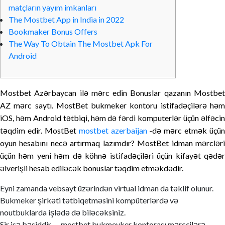
matçların yayım imkanları
The Mostbet App in India in 2022
Bookmaker Bonus Offers
The Way To Obtain The Mostbet Apk For
Android
Mostbet Azərbaycan ilə mərc edin Bonuslar qazanın Mostbet
AZ mərc saytı. MostBet bukmeker kontoru istifadəçilərə həm
iOS, həm Android tətbiqi, həm də fərdi komputerlər üçün əlfəcin
təqdim edir. MostBet
mostbet azerbaijan
-də mərc etmək üçün
oyun hesabını necə artırmaq lazımdır? MostBet idman mərcləri
üçün həm yeni həm də köhnə istifadəçiləri üçün kifayət qədər
əlverişli hesab ediləcək bonuslar təqdim etməkdədir.
Eyni zamanda vebsayt üzərindən virtual idman da təklif olunur.
Bukmeker şirkəti tətbiqetməsini kompüterlərdə və
noutbuklarda işlədə də biləcəksiniz.
Sir isə bəsiddir — mostbet bukmeyker kontorası mərcçilərə