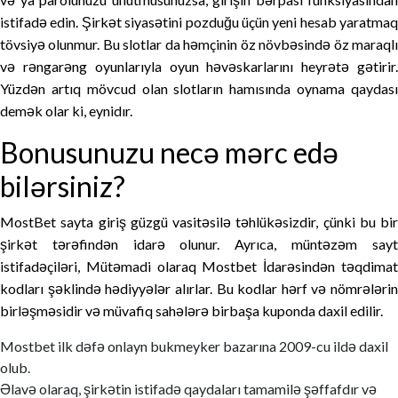
istifadə edin. Şirkət siyasətini pozduğu üçün yeni hesab yaratmaq
tövsiyə olunmur. Bu slotlar da həmçinin öz növbəsində öz maraqlı
və rəngarəng oyunlarıyla oyun həvəskarlarını heyrətə gətirir.
Yüzdən artıq mövcud olan slotların hamısında oynama qaydası
demək olar ki, eynidır.
Bonusunuzu necə mərc edə
bilərsiniz?
MostBet sayta giriş güzgü vasitəsilə təhlükəsizdir, çünki bu bir
şirkət tərəfindən idarə olunur. Ayrıca, müntəzəm sayt
istifadəçiləri, Mütəmadi olaraq Mostbet İdarəsindən təqdimat
kodları şəklində hədiyyələr alırlar. Bu kodlar hərf və nömrələrin
birləşməsidir və müvafiq sahələrə birbaşa kuponda daxil edilir.
Mostbet ilk dəfə onlayn bukmeyker bazarına 2009-cu ildə daxil
olub.
Əlavə olaraq, şirkətin istifadə qaydaları tamamilə şəffafdır və