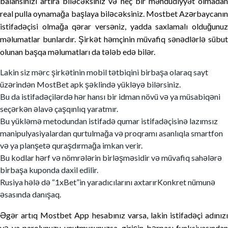
balansınızı artıra biləcəksiniz və heç bir məhdudiyyət olmadan
real pulla oynamağa başlaya biləcəksiniz. Mostbet Azərbaycanın
istifadəçisi olmağa qərar versəniz, yadda saxlamalı olduğunuz
məlumatlar bunlardır. Şirkət həmçinin müvafiq sənədlərlə sübut
olunan başqa məlumatları da tələb edə bilər.
Lakin siz mərc şirkətinin mobil tətbiqini birbaşa olaraq sayt
üzərindən MostBet apk şəklində yükləyə bilərsiniz.
Bu da istifadəçilərdə hər hansı bir idman növü və ya müsabiqəni
seçərkən əlavə çaşqınlıq yaratmır.
Bu yükləmə metodundan istifadə qumar istifadəçisinə lazımsız
manipulyasiyalardan qurtulmağa və proqramı asanlıqla smartfon
və ya planşetə quraşdırmağa imkan verir.
Bu kodlar hərf və nömrələrin birləşməsidir və müvafiq sahələrə
birbaşa kuponda daxil edilir.
Rusiya hələ də “1xBet”in yaradıcılarını axtarırKonkret nümunə
əsasında danışaq.
Əgər artıq Mostbet App hesabınız varsa, lakin istifadəçi adınızı
və ya parolunuzu unutmusunuzsa, girişin bərpası funksiyasından