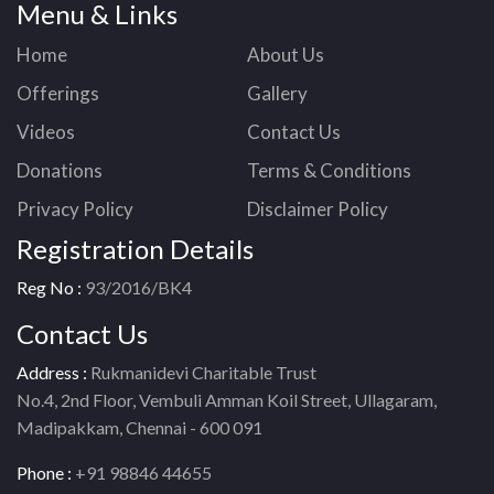
Menu & Links
Home
About Us
Offerings
Gallery
Videos
Contact Us
Donations
Terms & Conditions
Privacy Policy
Disclaimer Policy
Registration Details
Reg No :
93/2016/BK4
Contact Us
Address :
Rukmanidevi Charitable Trust
No.4, 2nd Floor, Vembuli Amman Koil Street, Ullagaram,
Madipakkam, Chennai - 600 091
Phone :
+91 98846 44655