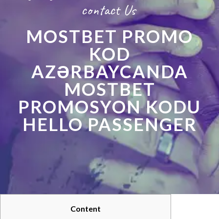
contact Us
MOSTBET PROMO
KOD
AZƏRBAYCANDA
MOSTBET
PROMOSYON KODU
HELLO PASSENGER
Content