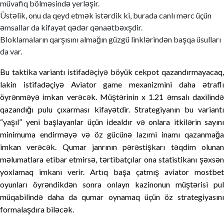
müvafiq bölməsində yerləşir.
Üstəlik, onu da qeyd etmək istərdik ki, burada canlı mərc üçün
əmsallar da kifayət qədər qənaətbəxşdir.
Bloklamaların qarşısını almağın güzgü linklərindən başqa üsulları
da var.
Bu taktika variantı istifadəçiyə böyük cekpot qazandırmayacaq,
lakin istifadəçiyə Aviator game mexanizmini daha ətraflı
öyrənməyə imkan verəcək. Müştərinin x 1.21 əmsalı daxilində
qazandığı pulu çıxarması kifayətdir. Strategiyanın bu variantı
“yaşıl” yeni başlayanlar üçün idealdır və onlara itkilərin sayını
minimuma endirməyə və öz gücünə lazımi inamı qazanmağa
imkan verəcək. Qumar janrının pərəstişkarı təqdim olunan
məlumatlara etibar etmirsə, tərtibatçılar ona statistikanı şəxsən
yoxlamaq imkanı verir. Artıq başa çatmış aviator mostbet
oyunları öyrəndikdən sonra onlayn kazinonun müştərisi pul
müqabilində daha da qumar oynamaq üçün öz strategiyasını
formalaşdıra biləcək.