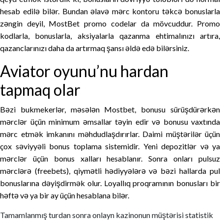
hesab edilə bilər. Bundan əlavə mərc kontoru təkcə bonuslarla
zəngin deyil, MostBet promo codelar da mövcuddur. Promo
kodlarla, bonuslarla, aksiyalarla qazanma ehtimalınızı artıra,
qazanclarınızı daha da artırmaq şansı əldə edə bilərsiniz.
Aviator oyunu’nu hardan
tapmaq olar
Bəzi bukmekerlər, məsələn Mostbet, bonusu sürüşdürərkən
mərclər üçün minimum əmsallar təyin edir və bonusu vaxtında
mərc etmək imkanını məhdudlaşdırırlar. Daimi müştərilər üçün
çox səviyyəli bonus toplama sistemidir. Yeni depozitlər və ya
mərclər üçün bonus xalları hesablanır. Sonra onları pulsuz
mərclərə (freebets), qiymətli hədiyyələrə və bəzi hallarda pul
bonuslarına dəyişdirmək olur. Loyallıq proqramının bonusları bir
həftə və ya bir ay üçün hesablana bilər.
Tamamlanmış turdan sonra onlayn kazinonun müştərisi statistik