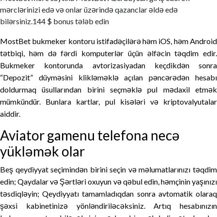
mərclərinizi edə və onlar üzərində qazanclar əldə edə
bilərsiniz.144 $ bonus tələb edin
MostBet bukmeker kontoru istifadəçilərə həm iOS, həm Android
tətbiqi, həm də fərdi komputerlər üçün əlfəcin təqdim edir.
Bukmeker kontorunda avtorizasiyadan keçdikdən sonra
“Depozit” düyməsini klikləməklə açılan pəncərədən hesabı
doldurmaq üsullarından birini seçməklə pul mədaxil etmək
mümkündür. Bunlara kartlar, pul kisələri və kriptovalyutalar
aiddir.
Aviator gamenu telefona necə
yükləmək olar
Beş qeydiyyat seçimindən birini seçin və məlumatlarınızı təqdim
edin; Qaydalar və Şərtləri oxuyun və qəbul edin, həmçinin yaşınızı
təsdiqləyin; Qeydiyyatı tamamladıqdan sonra avtomatik olaraq
şəxsi kabinetinizə yönləndiriləcəksiniz. Artıq hesabınızın