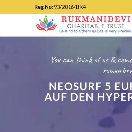
Reg No:
93/2016/BK4
You can think of us & come
remembran
NEOSURF 5 EU
AUF DEN HYPER