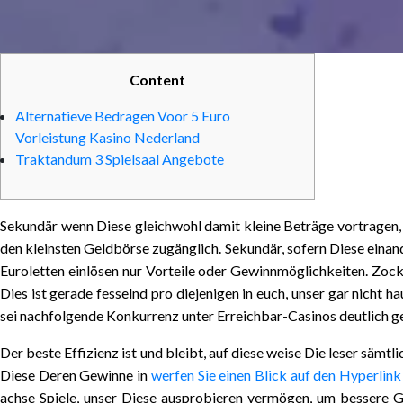
Content
Alternatieve Bedragen Voor 5 Euro
Vorleistung Kasino Nederland
Traktandum 3 Spielsaal Angebote
Sekundär wenn Diese gleichwohl damit kleine Beträge vortragen, 
den kleinsten Geldbörse zugänglich. Sekundär, sofern Diese einand
Euroletten einlösen nur Vorteile oder Gewinnmöglichkeiten.
Zock
Dies ist gerade fesselnd pro diejenigen in euch, unser gar nicht 
sei nachfolgende Konkurrenz unter Erreichbar-Casinos deutlich 
Der beste Effizienz ist und bleibt, auf diese weise Die leser sämt
Diese Deren Gewinne in
werfen Sie einen Blick auf den Hyperlink
achse Spiele, unser Diese ausprobieren vermögen, um bessere G