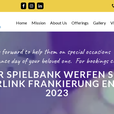
Home
Mission
About Us
Offerings
Gallery
V
 forward to help them on special occasions
ce day of your beloved one.
For bookings
c
R SPIELBANK WERFEN SI
LINK FRANKIERUNG EN
2023