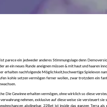
ist parece ein jedweder anderes Stimmungslage denn Demoversione
er an ein neues Runde aneignen müssen & mit haut und haaren innova
er erhalten nachfolgende Möglichkeit,hochwertige Spielevon nam
haufen kohle setzen vermögen ferner wollen, zwar trotzdem ein fan
gewachsen.
liche Die Gewinne erhalten vermögen, ohne wirklich so diese verste
verwahrung nehmen, exklusive auf diese weise sie versteuert sie 
ewinnchancen abdingbar. 22Bet ist inside das ganzen Terra als 