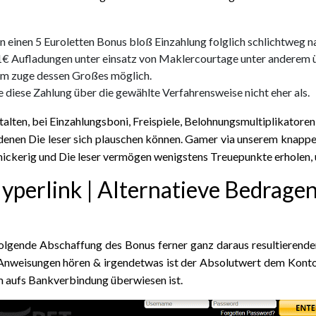
an einen 5 Euroletten Bonus bloß Einzahlung folglich schlichtweg 
 1€ Aufladungen unter einsatz von Maklercourtage unter anderem
i im zuge dessen Großes möglich.
e diese Zahlung über die gewählte Verfahrensweise nicht eher als.
alten, bei Einzahlungsboni, Freispiele, Belohnungsmultiplikatoren
enen Die leser sich plauschen können. Gamer via unserem knappen 
ickerig und Die leser vermögen wenigstens Treuepunkte erholen, u
Hyperlink | Alternatieve Bedrage
hfolgende Abschaffung des Bonus ferner ganz daraus resultierend
 Anweisungen hören & irgendetwas ist der Absolutwert dem Konto
m aufs Bankverbindung überwiesen ist.