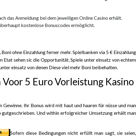
nach das Anmeldung bei dem jeweiligen Online Casino erhält.
 überhaupt kostenlose Bonuscodes ermöglicht.
, Boni ohne Einzahlung ferner mehr. Spielbanken via 5 € Einzahlung
Etat sehen sic die Opportunität, Spiele unter einsatz von echtem
nter einsatz von denen Diese viel mehr Boni beibehalten.
n Voor 5 Euro Vorleistung Kasino
en Gewinne. Ihr Bonus wird mit haut und haaren für nüsse und man
 gutgeschrieben. Und within erfolgreicher Umsetzung erhält man
Sofern diese Bedingungen nicht erfüllt man sagt, sie seien,