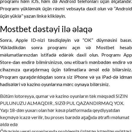
proqramı həm iOS, həm də Android telefonları üçün əlçatandır.
Proqramı yükləmək üçün rəsmi vebsayta daxil olun və “Android
üçün yüklə” yazan linkə klikləyin.
Mostbet dəstəyi ilə əlaqə
Sonra, Apple ID-nizi təsdiqləyin və “OK” düyməsini basın.
Yüklədikdən sonra proqramı açın və Mostbet hesab
məlumatlarınızdan istifadə edərək daxil olun. Proqramı App
Store-dan endirə bilmirsinizsə, onu etibarlı mənbədən endirə və
cihazınıza quraşdırmaq üçün təlimatlara əməl edə bilərsiniz.
Proqram quraşdırıldıqdan sonra siz iPhone və ya iPad-də idman
hadisələri və kazino oyunlarına mərc oynaya bilərsiniz.
Bütüm lotoreyya, qumar və kazino oyunların tək məqsədi SIZIN
PULUNUZU ALMAQDIR , SIZƏ PUL QAZANDIRMAQ YOX.
Yaşı 18-dən yuxarı olan hər kəsə platformada qeydiyyatdan
keçməyə icazə verilir, bu proses barədə aşağıda ətraflı məlumat
əldə edə
Ölkəsinin vergi orqanlarında problemlə üzləşən istənilən müştəri