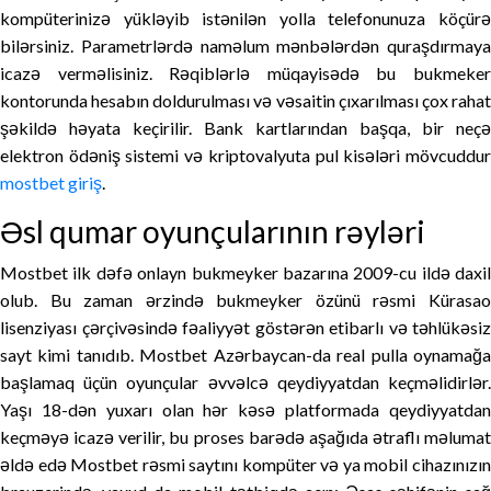
kompüterinizə yükləyib istənilən yolla telefonunuza köçürə
bilərsiniz. Parametrlərdə naməlum mənbələrdən quraşdırmaya
icazə verməlisiniz. Rəqiblərlə müqayisədə bu bukmeker
kontorunda hesabın doldurulması və vəsaitin çıxarılması çox rahat
şəkildə həyata keçirilir. Bank kartlarından başqa, bir neçə
elektron ödəniş sistemi və kriptovalyuta pul kisələri mövcuddur
mostbet giriş
.
Əsl qumar oyunçularının rəyləri
Mostbet ilk dəfə onlayn bukmeyker bazarına 2009-cu ildə daxil
olub. Bu zaman ərzində bukmeyker özünü rəsmi Kürasao
lisenziyası çərçivəsində fəaliyyət göstərən etibarlı və təhlükəsiz
sayt kimi tanıdıb. Mostbet Azərbaycan-da real pulla oynamağa
başlamaq üçün oyunçular əvvəlcə qeydiyyatdan keçməlidirlər.
Yaşı 18-dən yuxarı olan hər kəsə platformada qeydiyyatdan
keçməyə icazə verilir, bu proses barədə aşağıda ətraflı məlumat
əldə edə Mostbet rəsmi saytını kompüter və ya mobil cihazınızın