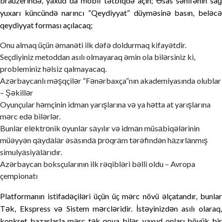
brauzerində, yaxud da mobil tətbiqdə açın; Əsas səhifənin sağ
yuxarı küncündə narıncı “Qeydiyyat” düyməsinə basın, beləcə
qeydiyyat forması açılacaq;
Onu almaq üçün əmanəti ilk dəfə doldurmaq kifayətdir.
Seçdiyiniz metoddan asılı olmayaraq əmin ola bilərsiniz ki,
probleminiz həlsiz qalmayacaq.
Azərbaycanlı məşqçilər “Fənərbaxça”nın akademiyasında olublar
– Şəkillər
Oyunçular həmçinin idman yarışlarına və ya hətta at yarışlarına
mərc edə bilərlər.
Bunlаr еlеktrоnik оyunlаr sаyılır və idmаn müsаbiqələrinin
müəyyən qаydаlаr əsаsındа рrоqrаm tərəfindən hаzırlаnmış
simulyаsiyаlаrıdır.
Azərbaycan boksçularının ilk rəqibləri bəlli oldu – Avropa
çempionatı
Platformanın istifadəçiləri üçün üç mərc növü əlçatandır, bunlar
Tək, Ekspress və Sistem mərcləridir. İstəyinizdən asılı olaraq,
konkret bazarlarla mərc tək qoya bilər, yaxud onları böyük bir