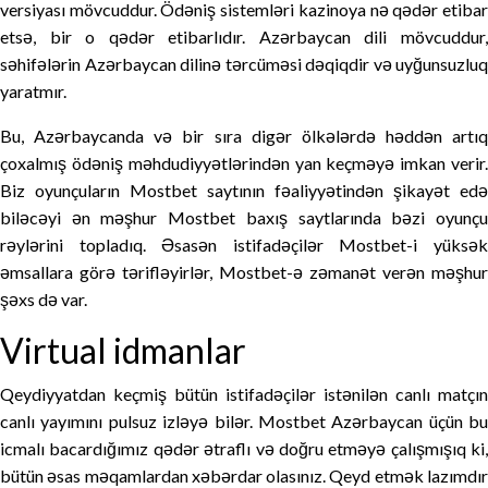
versiyası mövcuddur. Ödəniş sistemləri kazinoya nə qədər etibar
etsə, bir o qədər etibarlıdır. Azərbaycan dili mövcuddur,
səhifələrin Azərbaycan dilinə tərcüməsi dəqiqdir və uyğunsuzluq
yaratmır.
Bu, Azərbaycanda və bir sıra digər ölkələrdə həddən artıq
çoxalmış ödəniş məhdudiyyətlərindən yan keçməyə imkan verir.
Biz oyunçuların Mostbet saytının fəaliyyətindən şikayət edə
biləcəyi ən məşhur Mostbet baxış saytlarında bəzi oyunçu
rəylərini topladıq. Əsasən istifadəçilər Mostbet-i yüksək
əmsallara görə tərifləyirlər, Mostbet-ə zəmanət verən məşhur
şəxs də var.
Virtual idmanlar
Qeydiyyatdan keçmiş bütün istifadəçilər istənilən canlı matçın
canlı yayımını pulsuz izləyə bilər. Mostbet Azərbaycan üçün bu
icmalı bacardığımız qədər ətraflı və doğru etməyə çalışmışıq ki,
bütün əsas məqamlardan xəbərdar olasınız. Qeyd etmək lazımdır