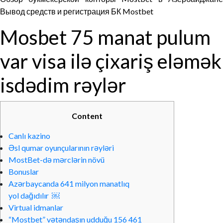
Вывод средств и регистрация БК Mostbet
Mosbet 75 manat pulum
var visa ilə çixariş eləmək
isdədim rəylər
Content
Canlı kazino
Əsl qumar oyunçularının rəyləri
MostBet-də mərclərin növü
Bonuslar
Azərbaycanda 641 milyon manatlıq
yol dağıdılır ￼
Virtual idmanlar
“Mostbet” vətəndaşın udduğu 156 461