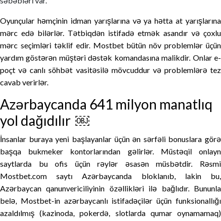
səbəbləri var.
Oyunçular həmçinin idman yarışlarına və ya hətta at yarışlarına
mərc edə bilərlər. Tətbiqdən istifadə etmək asandır və çoxlu
mərc seçimləri təklif edir. Mostbet bütün növ problemlər üçün
yardım göstərən müştəri dəstək komandasına malikdir. Onlar e-
poçt və canlı söhbət vasitəsilə mövcuddur və problemlərə tez
cavab verirlər.
Azərbaycanda 641 milyon manatlıq
yol dağıdılır ￼
İnsanlar buraya yeni başlayanlar üçün ən sərfəli bonuslara görə
başqa bukmeker kontorlarından gəlirlər. Müstəqil onlayn
saytlarda bu ofis üçün rəylər əsasən müsbətdir. Rəsmi
Mostbet.com saytı Azərbaycanda bloklanıb, lakin bu,
Azərbaycan qanunvericiliyinin özəllikləri ilə bağlıdır. Bununla
belə, Mostbet-in azərbaycanlı istifadəçilər üçün funksionallığı
azaldılmış (kazinoda, pokerdə, slotlarda qumar oynamamaq)