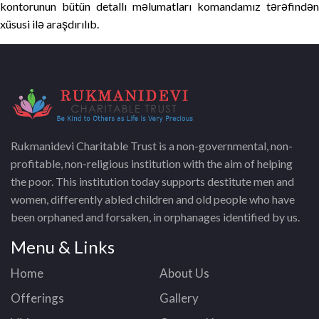
kontorunun bütün detallı məlumatları komandamız tərəfindən
xüsusi ilə araşdırılıb.
Rukmanidevi Charitable Trust is a non-governmental, non-
profitable, non-religious institution with the aim of helping
the poor. This institution today supports destitute men and
women, differently abled children and old people who have
been orphaned and forsaken, in orphanages identified by us.
Menu & Links
Home
About Us
Offerings
Gallery