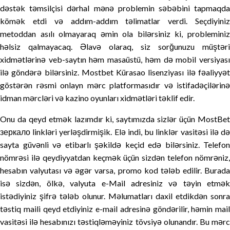
dəstək təmsilçisi dərhal mənə problemin səbəbini tapmaqda
kömək etdi və addım-addım təlimatlar verdi. Seçdiyiniz
metoddan asılı olmayaraq əmin ola bilərsiniz ki, probleminiz
həlsiz qalmayacaq. Əlavə olaraq, siz sorğunuzu müştəri
xidmətlərinə veb-saytın həm masaüstü, həm də mobil versiyası
ilə göndərə bilərsiniz. Mostbet Kürasao lisenziyası ilə fəaliyyət
göstərən rəsmi onlayn mərc platformasıdır və istifadəçilərinə
idman mərcləri və kazino oyunları xidmətləri təklif edir.
Onu da qeyd etmək lazımdır ki, saytımızda sizlər üçün MostBet
зеркало linkləri yerləşdirmişik. Elə indi, bu linklər vasitəsi ilə də
sayta güvənli və etibarlı şəkildə keçid edə bilərsiniz. Telefon
nömrəsi ilə qeydiyyatdan keçmək üçün sizdən telefon nömrəniz,
hesabın valyutası və əgər varsa, promo kod tələb edilir. Burada
isə sizdən, ölkə, valyuta e-Mail adresiniz və təyin etmək
istədiyiniz şifrə tələb olunur. Məlumatları daxil etdikdən sonra
təstiq maili qeyd etdiyiniz e-mail adresinə göndərilir, həmin mail
vasitəsi ilə hesabınızı təstiqləməyiniz tövsiyə olunandır. Bu mərc