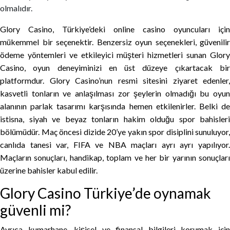
olmalıdır.
Glory Casino, Türkiye’deki online casino oyuncuları için
mükemmel bir seçenektir. Benzersiz oyun seçenekleri, güvenilir
ödeme yöntemleri ve etkileyici müşteri hizmetleri sunan Glory
Casino, oyun deneyiminizi en üst düzeye çıkartacak bir
platformdur. Glory Casino’nun resmi sitesini ziyaret edenler,
kasvetli tonların ve anlaşılması zor şeylerin olmadığı bu oyun
alanının parlak tasarımı karşısında hemen etkilenirler. Belki de
istisna, siyah ve beyaz tonların hakim olduğu spor bahisleri
bölümüdür. Maç öncesi dizide 20’ye yakın spor disiplini sunuluyor,
canlıda tanesi var, FIFA ve NBA maçları ayrı ayrı yapılıyor.
Maçların sonuçları, handikap, toplam ve her bir yarının sonuçları
üzerine bahisler kabul edilir.
Glory Casino Türkiye’de oynamak
güvenli mi?
Ayrıca kumarhane, kişisel ve finansal bilgileri korumak için