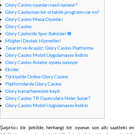
Glory Casino oyunları nasıl oynanır?
Glory Casino’nun bir ortaklık programı var mı?
Glory Casino Masa Oyunları
Glory Casino
Glory Casino’de Spor Bahisleri ⚽️
Müşteri Destek Hizmetleri
Tasarım ve Arayüz: Glory Casino Platformu
Glory Casino Mobil Uygulamasını İndirin
Glory Casino Aviator oyunu sunuyor
Eksiler
Türkiye’de Online Glory Casino
Platformlarda Glory Casino
Glory kumarhanesine kayıt
Glory Casino TR Oyunculara Neler Sunar?
Glory Casino Mobil Uygulamasını İndirin
Şaşırtıcı bir şekilde, herhangi bir oyunun son altı saatteki en