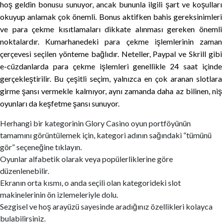
hoş geldin bonusu sunuyor, ancak bununla ilgili şart ve koşulları
okuyup anlamak çok önemli. Bonus aktifken bahis gereksinimleri
ve para çekme kısıtlamaları dikkate alınması gereken önemli
noktalardır. Kumarhanedeki para çekme işlemlerinin zaman
çerçevesi seçilen yönteme bağlıdır. Neteller, Paypal ve Skrill gibi
e-cüzdanlarda para çekme işlemleri genellikle 24 saat içinde
gerçekleştirilir. Bu çeşitli seçim, yalnızca en çok aranan slotlara
girme şansı vermekle kalmıyor, aynı zamanda daha az bilinen, niş
oyunları da keşfetme şansı sunuyor.
Herhangi bir kategorinin Glory Casino oyun portföyünün
tamamını görüntülemek için, kategori adının sağındaki “tümünü
gör” seçeneğine tıklayın.
Oyunlar alfabetik olarak veya popülerliklerine göre
düzenlenebilir.
Ekranın orta kısmı, o anda seçili olan kategorideki slot
makinelerinin ön izlemeleriyle dolu.
Sezgisel ve hoş arayüzü sayesinde aradığınız özellikleri kolayca
bulabilirsiniz.