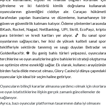
şifreleme ve iki faktörlü kimlik doğrulama kullanarak
oyuncularının güvenliğini ciddiye alır. Curaçao hükümeti
tarafından yapılan lisanslama ve düzenleme, kumarhaneye bir
güven ve güvenilirlik katmanı katıyor. Ödeme yöntemleri arasında
BKash, Rocket, Nagad, NetBanking, UPI, Skrill, EcoPayz, kripto
para birimleri ve kredi kartları yer alıyor. 🏀 Bu sanal spor
oyunlarının sağlayıcıları, her ikisi de yüksek kaliteli sanal spor
teklifleriyle sektörde tanınmış ve saygı duyulan Betradar ve
GoldenRace’tir. ⚽️ Bu geniş bahis türleri yelpazesi, oyunculara
tercihlerine ve oyun analizlerine göre bahislerini strateji oluşturma
ve optimize etme esnekliği sağlar. Ek olarak, kullanıcı arayüzünün
birden fazla dilde mevcut olması, Glory Casino’yi dünya çapındaki
oyuncular için ideal bir seçim haline getiriyor.
Oyuncuların bilinçli kararlar almasına yardımcı olmak için skorlara
ve oyun istatistiklerine ilişkin gerçek zamanlı güncellemeler de
sağlanıyor.
Ayrıca, bazı oyuncular platformun tasarımının daha iyi olmasını