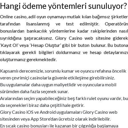
Hangi ödeme yöntemleri sunuluyor?
Online casino, adil oyun oynamayı mutlak kılan bağımsız şirketler
tarafından lisanslanmış ve test edilmiştir. Operatörün
bonuslardan bankacılık yöntemlerine kadar rakiplerinden nasıl
sıyrıldığına şaşıracaksınız. Glory Casino web sitesine giderek
‘Kayıt Ol’ veya ‘Hesap Oluştur’ gibi bir buton bulunur. Bu butona
tıklayarak gerekli bilgileri doldurmanız ve hesap detaylarınızı
oluşturmanız gerekmektedir.
Kapsamlı derecemizle, sorumlu kumar ve oyuncu refahına öncelik
veren çevrimiçi casinolarla güvenle etkileşime girebilirsiniz.
Bu uygulamalar daha uygun maliyetlidir ve oyunculara mobil
sürümden daha fazla seçenek sunar.
Aralarından seçim yapabileceğiniz beş farklı rulet oyunu vardır, bu
da seçenekleri biraz daha çeşitli hale getirir.
Glory Casino iOS ve Android uygulamaları Glory Casino web
sitesinden veya App Store’dan ücretsiz olarak indirilebilir.
En sıcak casino bonusları ile kazanan bir çılgınlığa başlamaya