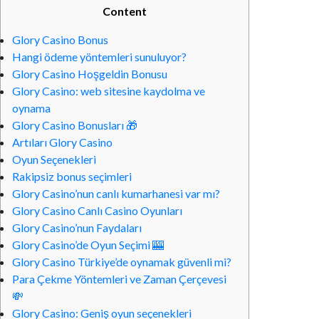
Content
Glory Casino Bonus
Hangi ödeme yöntemleri sunuluyor?
Glory Casino Hoşgeldin Bonusu
Glory Casino: web sitesine kaydolma ve
oynama
Glory Casino Bonusları 🎁
Artıları Glory Casino
Oyun Seçenekleri
Rakipsiz bonus seçimleri
Glory Casino’nun canlı kumarhanesi var mı?
Glory Casino Canlı Casino Oyunları
Glory Casino’nun Faydaları
Glory Casino’de Oyun Seçimi 🎰
Glory Casino Türkiye’de oynamak güvenli mi?
Para Çekme Yöntemleri ve Zaman Çerçevesi
💸
Glory Casino: Geniş oyun seçenekleri