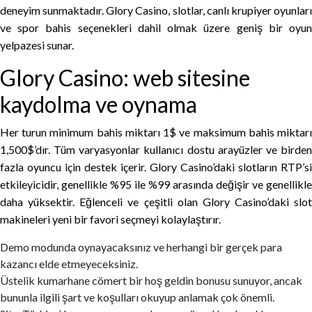
deneyim sunmaktadır. Glory Casino, slotlar, canlı krupiyer oyunları
ve spor bahis seçenekleri dahil olmak üzere geniş bir oyun
yelpazesi sunar.
Glory Casino: web sitesine
kaydolma ve oynama
Her turun minimum bahis miktarı 1$ ve maksimum bahis miktarı
1,500$’dır. Tüm varyasyonlar kullanıcı dostu arayüzler ve birden
fazla oyuncu için destek içerir. Glory Casino’daki slotların RTP’si
etkileyicidir, genellikle %95 ile %99 arasında değişir ve genellikle
daha yüksektir. Eğlenceli ve çeşitli olan Glory Casino’daki slot
makineleri yeni bir favori seçmeyi kolaylaştırır.
Demo modunda oynayacaksınız ve herhangi bir gerçek para
kazancı elde etmeyeceksiniz.
Üstelik kumarhane cömert bir hoş geldin bonusu sunuyor, ancak
bununla ilgili şart ve koşulları okuyup anlamak çok önemli.