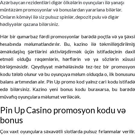
Azərbaycan rezidentləri digər ölkələrin oyunçuları ilə yanaşı
müntəzəm promosyonlar və bonuslardan yararlana bilərlər.
Onların köməyi ilə siz pulsuz spinlər, depozit pulu və digər
hədiyyələr qazana bilərsiniz.
Hər bir qumarbaz fərdi promosyonlar barədə poçtla və ya şəxsi
hesabında məlumatlandırılır. Bu, kazino ilə təkmilləşdirilmiş
əməkdaşlıq şərtlərini aktivləşdirmək üçün istifadəçinin daxil
etməli olduğu rəqəmlərin, hərflərin və ya sözlərin xüsusi
birləşməsidir. Qeydiyyat mərhələsində tez-tez bir promosyon
kodu tələb olunur və bu oyunçuya məlum olduqda o, ilk bonusunu
balans artımından alır. Pin Up promo kod yalnız cari kodu istifadə
edə bilərsiniz. Kazino yeni bonus kodu buraxarsa, bu barədə
müvafiq oyunçulara məlumat veriləcək.
Pin Up Casino promosyon kodu və
bonus
Çox vaxt oyunçulara səxavətli slotlarda pulsuz fırlanmalar verilir.