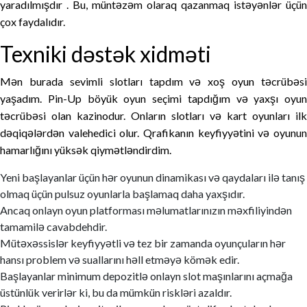
yaradılmışdır . Bu, müntəzəm olaraq qazanmaq istəyənlər üçün
çox faydalıdır.
Texniki dəstək xidməti
Mən burada sevimli slotları tapdım və xoş oyun təcrübəsi
yaşadım. Pin-Up böyük oyun seçimi tapdığım və yaxşı oyun
təcrübəsi olan kazinodur. Onların slotları və kart oyunları ilk
dəqiqələrdən valehedici olur. Qrafikanın keyfiyyətini və oyunun
hamarlığını yüksək qiymətləndirdim.
Yeni başlayanlar üçün hər oyunun dinamikası və qaydaları ilə tanış
olmaq üçün pulsuz oyunlarla başlamaq daha yaxşıdır.
Ancaq onlayn oyun platforması məlumatlarınızın məxfiliyindən
tamamilə cavabdehdir.
Mütəxəssislər keyfiyyətli və tez bir zamanda oyunçuların hər
hansı problem və suallarını həll etməyə kömək edir.
Başlayanlar minimum depozitlə onlayn slot maşınlarını açmağa
üstünlük verirlər ki, bu da mümkün riskləri azaldır.