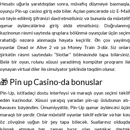
Hesabı uğurla yaratdıqdan sonra, müvafiq düyməyə basmaqla,
oyunçu Pin-up casino giriş edə bilər. Açılan pəncərədə siz E-Mail
və təyin edilmiş şifrənizi daxil etməlisiniz və bununla da müxtəlif
qumar əyləncələrinə giriş əldə etməlisiniz. Doğrulanmış
kazinonun rəsmi saytında qruplara bölünmə oyunçular üçün seçim
rahatlığı nəzərə alınmaqla həyata keçirilir. Ən çox yayılmış
oyunlar Dead or Alive 2 və ya Money Train 3-dür. Siz onları
şirkətin rəsmi saytındakı “Slotlar” bölməsində tapa bilərsiniz.
Belə bir oyun, rolunu xüsusi yaradılmış kompüter proqramı ilə
oynayan virtual diler ilə simulyator şəklində təqdim olunur.
🎁 Pin up Casino-da bonuslar
Pin-Up, istifadəçi dostu interfeysi və maraqlı oyun seçimi təklif
edən kazinodur. Xüsusi yaraşıq yaradan pin-up üslubunun ab-
havasını bəyəndim. Ümumiyyətlə, Pin-Up qumar əyləncəsi üçün
maraqlı bir yerdir. Onlar müxtəlif oyunlar təklif edirlər və hər kəs
öz zövqünə uyğun bir şey tapa biləcək. Suallarınız olduqda
kömək etməyə hər zaman hazır olan peşəkar dəstək