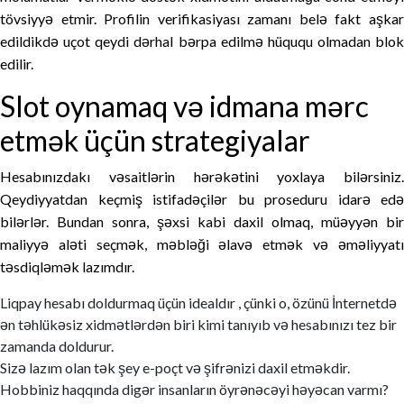
tövsiyyə etmir. Profilin verifikasiyası zamanı belə fakt aşkar
edildikdə uçot qeydi dərhal bərpa edilmə hüququ olmadan blok
edilir.
Slot oynamaq və idmana mərc
etmək üçün strategiyalar
Hesabınızdakı vəsaitlərin hərəkətini yoxlaya bilərsiniz.
Qeydiyyatdan keçmiş istifadəçilər bu proseduru idarə edə
bilərlər. Bundan sonra, şəxsi kabi daxil olmaq, müəyyən bir
maliyyə aləti seçmək, məbləği əlavə etmək və əməliyyatı
təsdiqləmək lazımdır.
Liqpay hesabı doldurmaq üçün idealdır , çünki o, özünü İnternetdə
ən təhlükəsiz xidmətlərdən biri kimi tanıyıb və hesabınızı tez bir
zamanda doldurur.
Sizə lazım olan tək şey e-poçt və şifrənizi daxil etməkdir.
Hobbiniz haqqında digər insanların öyrənəcəyi həyəcan varmı?