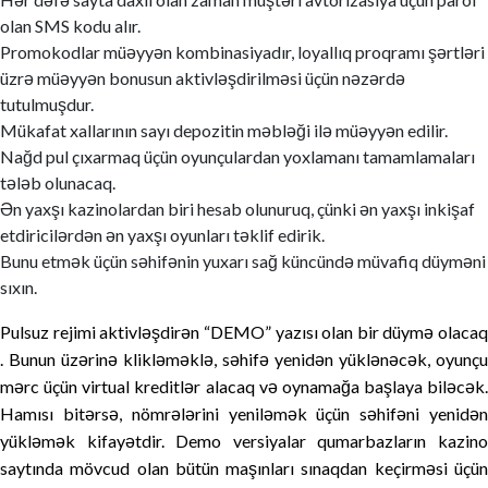
olan SMS kodu alır.
Promokodlar müəyyən kombinasiyadır, loyallıq proqramı şərtləri
üzrə müəyyən bonusun aktivləşdirilməsi üçün nəzərdə
tutulmuşdur.
Mükafat xallarının sayı depozitin məbləği ilə müəyyən edilir.
Nağd pul çıxarmaq üçün oyunçulardan yoxlamanı tamamlamaları
tələb olunacaq.
Ən yaxşı kazinolardan biri hesab olunuruq, çünki ən yaxşı inkişaf
etdiricilərdən ən yaxşı oyunları təklif edirik.
Bunu etmək üçün səhifənin yuxarı sağ küncündə müvafiq düyməni
sıxın.
Pulsuz rejimi aktivləşdirən “DEMO” yazısı olan bir düymə olacaq
. Bunun üzərinə klikləməklə, səhifə yenidən yüklənəcək, oyunçu
mərc üçün virtual kreditlər alacaq və oynamağa başlaya biləcək.
Hamısı bitərsə, nömrələrini yeniləmək üçün səhifəni yenidən
yükləmək kifayətdir. Demo versiyalar qumarbazların kazino
saytında mövcud olan bütün maşınları sınaqdan keçirməsi üçün