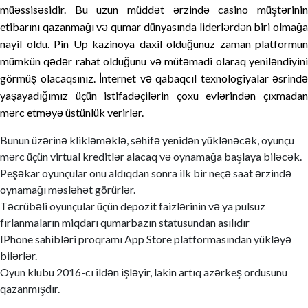
müəssisəsidir. Bu uzun müddət ərzində casino müştərinin
etibarını qazanmağı və qumar dünyasında liderlərdən biri olmağa
nayil oldu. Pin Up kazinoya daxil olduğunuz zaman platformun
mümkün qədər rahat olduğunu və mütəmadi olaraq yeniləndiyini
görmüş olacaqsınız. İnternet və qabaqcıl texnologiyalar əsrində
yaşayadığımız üçün istifadəçilərin çoxu evlərindən çıxmadan
mərc etməyə üstünlük verirlər.
Bunun üzərinə klikləməklə, səhifə yenidən yüklənəcək, oyunçu
mərc üçün virtual kreditlər alacaq və oynamağa başlaya biləcək.
Peşəkar oyunçular onu aldıqdan sonra ilk bir neçə saat ərzində
oynamağı məsləhət görürlər.
Təcrübəli oyunçular üçün depozit faizlərinin və ya pulsuz
fırlanmaların miqdarı qumarbazın statusundan asılıdır
IPhone sahibləri proqramı App Store platformasından yükləyə
bilərlər.
Oyun klubu 2016-cı ildən işləyir, lakin artıq azərkeş ordusunu
qazanmışdır.