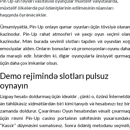
Pin Up-ün rəyləri vasitəsilə oyunçular müxtəlif valyutalarda,
müxtəlif ölkələrdə pul ödənişlərinin edilməsinin nüansları
haqqında öyrənəcəklər.
Ümumiyyətlə, Pin-Up onlayn qumar oyunları üçün tövsiyə olunan
kazinodur. Pin-Up rahat atmosferi və yaxşı oyun seçimi olan
kazinodur. Mən burada sevimli slotları tapdım və oyundan xoş
emosiyalar aldım. Onların bonusları və promosyonları oyunu daha
da maraqlı edir. İstərdim ki, digər oyunçularla ünsiyyət qurmaq
üçün daha çox imkanlar olsun.
Demo rejimində slotları pulsuz
oynayın
Liqpay hesabı doldurmaq üçün idealdır , çünki o, özünü İnternetdə
ən təhlükəsiz xidmətlərdən biri kimi tanıyıb və hesabınızı tez bir
zamanda doldurur. Çıxarılması Oyun hesabından vəsait çıxarmaq
üçün rəsmi Pin-Up casino portalının səhifəsinin yuxarısındakı
“Kassir” düyməsini sıxmalısınız. Sonra ödəniş metodunu seçməli,