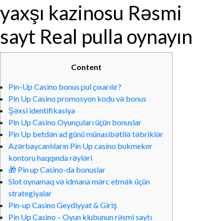
yaxşı kazinosu Rəsmi
sayt Real pulla oynayın
Content
Pin-Up Casino bonus pul çıxarılır?
Pin Up Casino promosyon kodu və bonus
Şəxsi identifikasiya
Pin Up Casino Oyunçuları üçün bonuslar
Pin Up betdən ad günü münasibətilə təbriklər
Azərbaycanlıların Pin Up casino bukmeker
kontoru haqqında rəyləri
🎁 Pin up Casino-da bonuslar
Slot oynamaq və idmana mərc etmək üçün
strategiyalar
Pin-up Casino Geydiyyat & Giriş
Pin Up Casino – Oyun klubunun rəsmi saytı