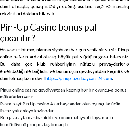
daxil olmaqla, qonaq istədiyi ödəniş üsulunu seçə və müvafiq
rekvizitləri doldura biləcək.
Pin-Up Casino bonus pul
çıxarılır?
Ən yaxşı slot maşınlarının siyahıları hər gün yenilənir və siz Pinup
online nəfərin ardıcıl olaraq böyük pul yığdığını görə bilərsiniz.
Bu, daha çox klub rəhbərliyinin nüfuzlu provayderlərlə
əməkdaşlığı ilə bağlıdır. Və bunun üçün qeydiyyatdan keçmək və
daxil olmaq lazım deyil
https://pinup-azerbaycan-24.com
.
Pinup online casino qeydiyyatdan keçmiş hər bir oyunçuya bonus
mükafatları verir.
Rəsmi sayt Pin Up casino Azərbaycandan olan oyunçular üçün
lisenziyalı onlayn kazinodur.
Bu, qəza əyləncəsinə aiddir və onun mahiyyəti təyyarənin
hündürlüyünü proqnozlaşdırmaqdır.