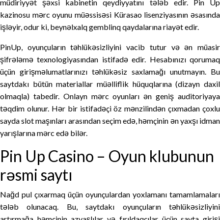
müdiriyyət şəxsi kabinetin qeydiyyatını tələb edir. Pin Up
kazinosu mərc oyunu müəssisəsi Kürasao lisenziyasının əsasında
işləyir, odur ki, beynəlxalq gemblinq qaydalarına riayət edir.
PinUp, oyunçuların təhlükəsizliyini vacib tutur və ən müasir
şifrələmə texnologiyasından istifadə edir. Hesabınızı qorumaq
üçün girişməlumatlarınızı təhlükəsiz saxlamağı unutmayın. Bu
saytdakı bütün materiallar müəlliflik hüquqlarına (dizayn daxil
olmaqla) tabedir. Onlayn mərc oyunları ən geniş auditoriyaya
təqdim olunur. Hər bir istifadəçi öz mənzilindən çıxmadan çoxlu
sayda slot maşınları arasından seçim edə, həmçinin ən yaxşı idman
yarışlarına mərc edə bilər.
Pin Up Casino – Oyun klubunun
rəsmi saytı
Nağd pul çıxarmaq üçün oyunçulardan yoxlamanı tamamlamaları
tələb olunacaq. Bu, saytdakı oyunçuların təhlükəsizliyini
artırmağa həmçinin azyaşlılar və fırıldaqçılar üçün sayta girişi