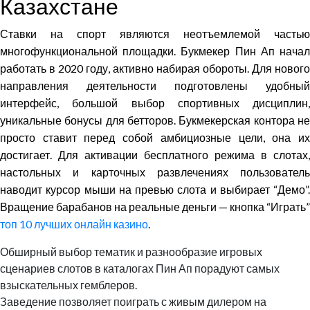
Казахстане
Ставки на спорт являются неотъемлемой частью
многофункциональной площадки. Букмекер Пин Ап начал
работать в 2020 году, активно набирая обороты. Для нового
направления деятельности подготовлены удобный
интерфейс, большой выбор спортивных дисциплин,
уникальные бонусы для бетторов. Букмекерская контора не
просто ставит перед собой амбициозные цели, она их
достигает. Для активации бесплатного режима в слотах,
настольных и карточных развлечениях пользователь
наводит курсор мыши на превью слота и выбирает “Демо”.
Вращение барабанов на реальные деньги — кнопка “Играть”
топ 10 лучших онлайн казино
.
Обширный выбор тематик и разнообразие игровых
сценариев слотов в каталогах Пин Ап порадуют самых
взыскательных гемблеров.
Заведение позволяет поиграть с живым дилером на