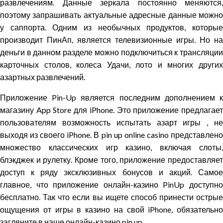
развлечениям. Данные зеркала постоянно меняются,
поэтому запрашивать актуальные адресные данные можно
у саппорта. Одним из необычных продуктов, которые
производит ПинАп, является телевизионные игры. Но на
деньги в данном разделе можно подключиться к трансляции
карточных столов, колеса Удачи, лото и многих других
азартных развлечений.
Приложение Pin-Up является последним дополнением к
магазину App Store для iPhone. Это приложение предлагает
пользователям возможность испытать азарт игры , не
выходя из своего iPhone. В pin up online casino представлено
множество классических игр казино, включая слоты,
блэкджек и рулетку. Кроме того, приложение предоставляет
доступ к ряду эксклюзивных бонусов и акций. Самое
главное, что приложение онлайн-казино PinUp доступно
бесплатно. Так что если вы ищете способ принести острые
ощущения от игры в казино на свой iPhone, обязательно
загляните в наше онлайн-казино pin up.