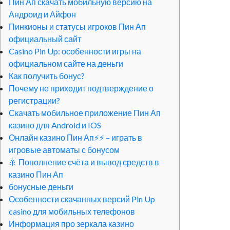
Пин Ап скачать мобильную версию на
Андроид и Айфон
Пинкионы и статусы игроков Пин Ап
официальный сайт
Casino Pin Up: особенности игры на
официальном сайте на деньги
Как получить бонус?
Почему не приходит подтверждение о
регистрации?
Скачать мобильное приложение Пин Ап
казино для Android и IOS
Онлайн казино Пин Ап⚡⚡ – играть в
игровые автоматы с бонусом
🎇 Пополнение счёта и вывод средств в
казино Пин Ап
бонусные деньги
Особенности скачанных версий Pin Up
casino для мобильных телефонов
Информация про зеркала казино