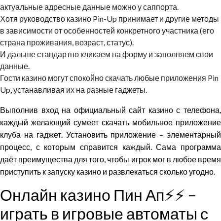
актуальные адресные данные можно у саппорта.
Хотя руководство казино Pin-Up принимает и другие методы
в зависимости от особенностей конкретного участника (его
страна проживания, возраст, статус).
И дальше стандартно кликаем на форму и заполняем свои
данные.
Гости казино могут спокойно скачать любые приложения Pin
Up, устанавливая их на разные гаджеты.
Выполнив вход на официальный сайт казино с телефона,
каждый желающий сумеет скачать мобильное приложение
клуба на гаджет. Установить приложение – элементарный
процесс, с которым справится каждый. Сама программа
даёт преимущества для того, чтобы игрок мог в любое время
приступить к запуску казино и развлекаться сколько угодно.
Онлайн казино Пин Ап⚡⚡ –
играть в игровые автоматы с