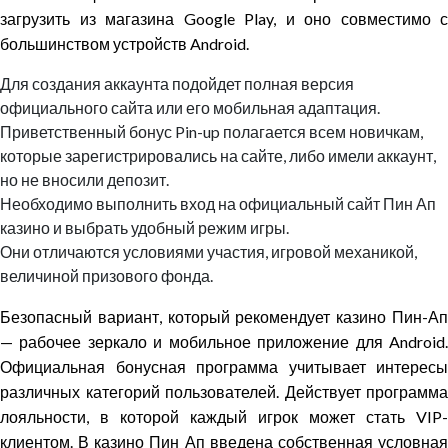
загрузить из магазина Google Play, и оно совместимо с
большинством устройств Android.
Для создания аккаунта подойдет полная версия
официального сайта или его мобильная адаптация.
Приветственный бонус Pin-up полагается всем новичкам,
которые зарегистрировались на сайте, либо имели аккаунт,
но не вносили депозит.
Необходимо выполнить вход на официальный сайт Пин Ап
казино и выбрать удобный режим игры.
Они отличаются условиями участия, игровой механикой,
величиной призового фонда.
Безопасный вариант, который рекомендует казино Пин-Ап
— рабочее зеркало и мобильное приложение для Android.
Официальная бонусная программа учитывает интересы
различных категорий пользователей. Действует программа
лояльности, в которой каждый игрок может стать VIP-
клиентом. В казино Пин Ап введена собственная условная