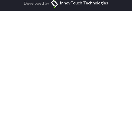
Developed by
InnovTouch Technologies