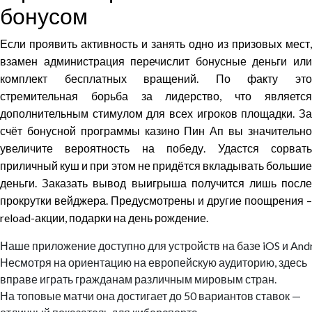
бонусом
Если проявить активность и занять одно из призовых мест,
взамен администрация перечислит бонусные деньги или
комплект бесплатных вращений. По факту это
стремительная борьба за лидерство, что является
дополнительным стимулом для всех игроков площадки. За
счёт бонусной программы казино Пин Ап вы значительно
увеличите вероятность на победу. Удастся сорвать
приличный куш и при этом не придётся вкладывать большие
деньги. Заказать вывод выигрыша получится лишь после
прокрутки вейджера. Предусмотрены и другие поощрения –
reload-акции, подарки на день рождение.
Наше приложение доступно для устройств на базе iOS и Andr
Несмотря на ориентацию на европейскую аудиторию, здесь
вправе играть гражданам различным мировым стран.
На топовые матчи она достигает до 50 вариантов ставок —