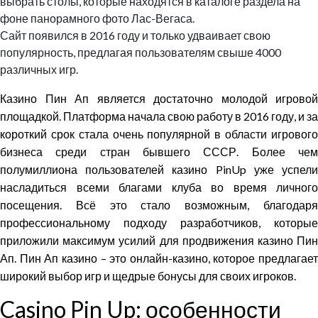
выбрать столы, которые находятся в каталоге раздела на
фоне панорамного фото Лас-Вегаса.
Сайт появился в 2016 году и только удваивает свою
популярность, предлагая пользователям свыше 4000
различных игр.
Казино Пин Ап является достаточно молодой игровой
площадкой. Платформа начала свою работу в 2016 году, и за
короткий срок стала очень популярной в области игрового
бизнеса среди стран бывшего СССР. Более чем
полумиллиона пользователей казино PinUp уже успели
насладиться всеми благами клуба во время личного
посещения. Всё это стало возможным, благодаря
профессиональному подходу разработчиков, которые
приложили максимум усилий для продвижения казино Пин
Ап. Пин Ап казино – это онлайн-казино, которое предлагает
широкий выбор игр и щедрые бонусы для своих игроков.
Casino Pin Up: особенности