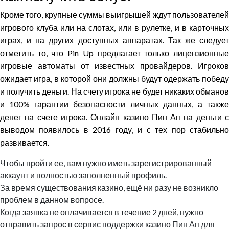
Кроме того, крупные суммы выигрышей ждут пользователей
игрового клуба или на слотах, или в рулетке, и в карточных
играх, и на других доступных аппаратах. Так же следует
отметить то, что Pin Up предлагает только лицензионные
игровые автоматы от известных провайдеров. Игроков
ожидает игра, в которой они должны будут одержать победу
и получить деньги. На счету игрока не будет никаких обманов
и 100% гарантии безопасности личных данных, а также
денег на счете игрока. Онлайн казино Пин Ап на деньги с
выводом появилось в 2016 году, и с тех пор стабильно
развивается.
Чтобы пройти ее, вам нужно иметь зарегистрированный
аккаунт и полностью заполненный профиль.
За время существования казино, ещё ни разу не возникло
проблем в данном вопросе.
Когда заявка не оплачивается в течение 2 дней, нужно
отправить запрос в сервис поддержки казино Пин Ап для