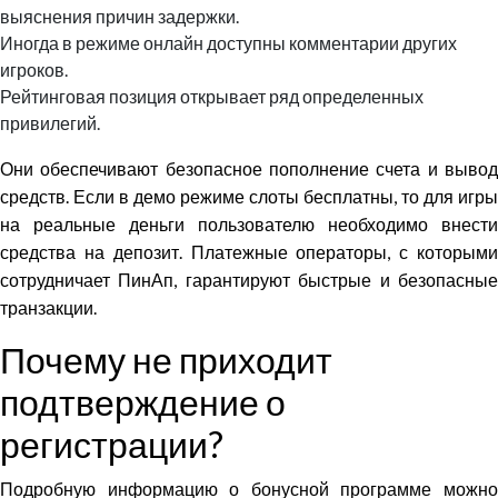
выяснения причин задержки.
Иногда в режиме онлайн доступны комментарии других
игроков.
Рейтинговая позиция открывает ряд определенных
привилегий.
Они обеспечивают безопасное пополнение счета и вывод
средств. Если в демо режиме слоты бесплатны, то для игры
на реальные деньги пользователю необходимо внести
средства на депозит. Платежные операторы, с которыми
сотрудничает ПинАп, гарантируют быстрые и безопасные
транзакции.
Почему не приходит
подтверждение о
регистрации?
Подробную информацию о бонусной программе можно