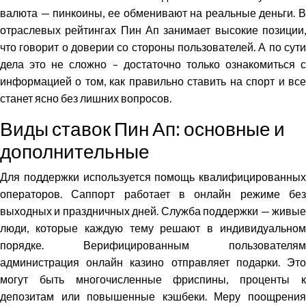
валюта — пинкоины, ее обменивают на реальные деньги. В
отраслевых рейтингах Пин Ап занимает высокие позиции,
что говорит о доверии со стороны пользователей. А по сути
дела это не сложно – достаточно только ознакомиться с
информацией о том, как правильно ставить на спорт и все
станет ясно без лишних вопросов.
Виды ставок Пин Ап: основные и
дополнительные
Для поддержки используется помощь квалифицированных
операторов. Саппорт работает в онлайн режиме без
выходных и праздничных дней. Служба поддержки — живые
люди, которые каждую тему решают в индивидуальном
порядке. Верифицированным пользователям
администрация онлайн казино отправляет подарки. Это
могут быть многочисленные фриспины, проценты к
депозитам или повышенные кэшбеки. Меру поощрения