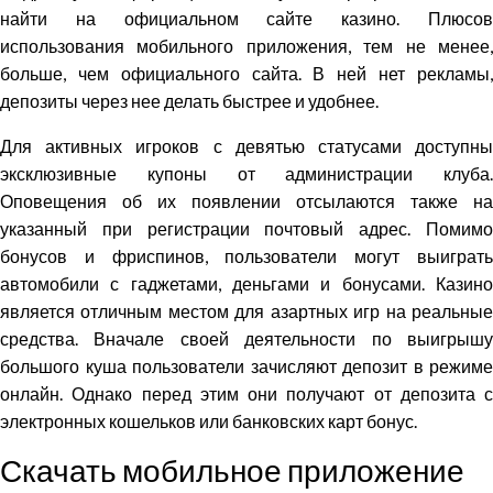
найти на официальном сайте казино. Плюсов
использования мобильного приложения, тем не менее,
больше, чем официального сайта. В ней нет рекламы,
депозиты через нее делать быстрее и удобнее.
Для активных игроков с девятью статусами доступны
эксклюзивные купоны от администрации клуба.
Оповещения об их появлении отсылаются также на
указанный при регистрации почтовый адрес. Помимо
бонусов и фриспинов, пользователи могут выиграть
автомобили с гаджетами, деньгами и бонусами. Казино
является отличным местом для азартных игр на реальные
средства. Вначале своей деятельности по выигрышу
большого куша пользователи зачисляют депозит в режиме
онлайн. Однако перед этим они получают от депозита с
электронных кошельков или банковских карт бонус.
Скачать мобильное приложение