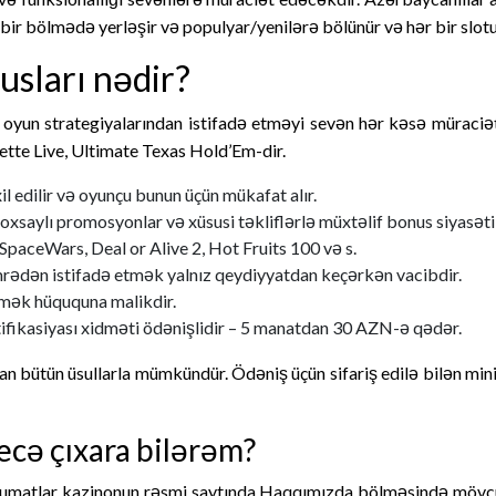
ı bir bölmədə yerləşir və populyar/yenilərə bölünür və hər bir slo
sları nədir?
li oyun strategiyalarından istifadə etməyi sevən hər kəsə müraciə
lette Live, Ultimate Texas Hold’Em-dir.
il edilir və oyunçu bunun üçün mükafat alır.
saylı promosyonlar və xüsusi təkliflərlə müxtəlif bonus siyasəti t
SpaceWars, Deal or Alive 2, Hot Fruits 100 və s.
mrədən istifadə etmək yalnız qeydiyyatdan keçərkən vacibdir.
çmək hüququna malikdir.
ifikasiyası xidməti ödənişlidir – 5 manatdan 30 AZN-ə qədər.
 bütün üsullarla mümkündür. Ödəniş üçün sifariş edilə bilən m
ecə çıxara bilərəm?
əlumatlar kazinonun rəsmi saytında Haqqımızda bölməsində mövcudd