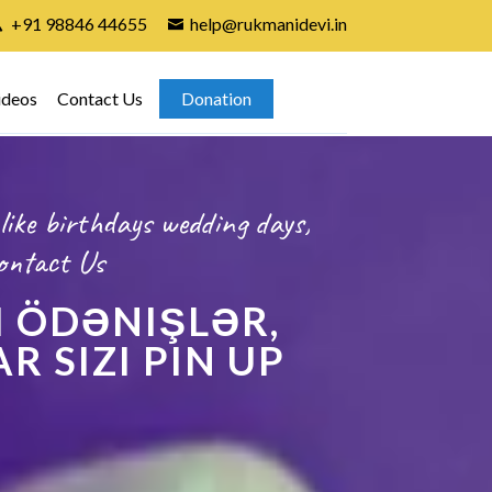
+91 98846 44655
help@rukmanidevi.in
ideos
Contact Us
Donation
like birthdays wedding days,
ontact Us
I ÖDƏNIŞLƏR,
 SIZI PIN UP