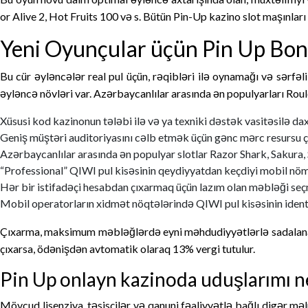
or Alive 2, Hot Fruits 100 və s. Bütün Pin-Up kazino slot maşınlar
Yeni Oyunçular üçün Pin Up Bonu
Bu cür əyləncələr real pul üçün, rəqibləri ilə oynamağı və sərfə
əyləncə növləri var. Azərbaycanlılar arasında ən populyarları Rou
Xüsusi kod kazinonun tələbi ilə və ya texniki dəstək vasitəsilə dax
Geniş müştəri auditoriyasını cəlb etmək üçün gənc mərc resursu çox
Azərbaycanlılar arasında ən populyar slotlar Razor Shark, Sakura, 
“Professional” QIWI pul kisəsinin qeydiyyatdan keçdiyi mobil nö
Hər bir istifadəçi hesabdan çıxarmaq üçün lazım olan məbləği se
Mobil operatorların xidmət nöqtələrində QIWI pul kisəsinin ident
Çıxarma, maksimum məbləğlərdə eyni məhdudiyyətlərlə sadalanan
çıxarsa, ödənişdən avtomatik olaraq 13% vergi tutulur.
Pin Up onlayn kazinoda uduşlarımı n
Mövcud lisenziya, təsisçilər və qanuni fəaliyyətlə bağlı digər m