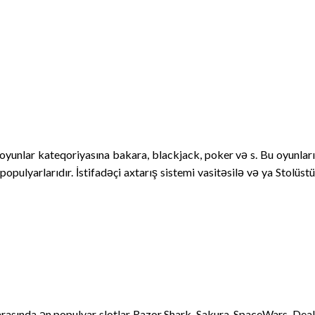
 oyunlar kateqoriyasına bakara, blackjack, poker və s. Bu oyunları
ulyarlarıdır. İstifadəçi axtarış sistemi vasitəsilə və ya Stolüstü
arasında ən populyar slotlar Razor Shark, Sakura, SpaceWars, Deal