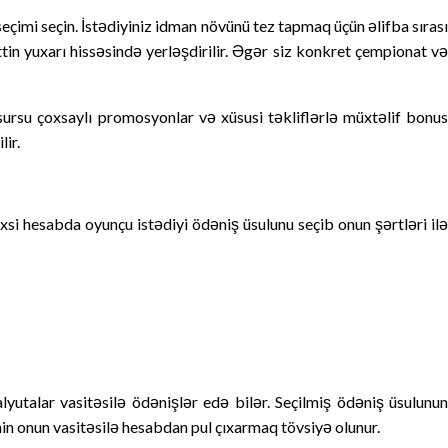
mi seçin. İstədiyiniz idman növünü tez tapmaq üçün əlifba sırası
tin yuxarı hissəsində yerləşdirilir. Əgər siz konkret çempionat və
sursu çoxsaylı promosyonlar və xüsusi təkliflərlə müxtəlif bonus
lir.
i hesabda oyunçu istədiyi ödəniş üsulunu seçib onun şərtləri ilə
yutalar vasitəsilə ödənişlər edə bilər. Seçilmiş ödəniş üsulunun
in onun vasitəsilə hesabdan pul çıxarmaq tövsiyə olunur.