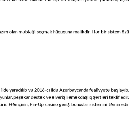
 lazım olan məbləği seçmək hüququna malikdir. Hər bir sistem özü
ildə yaradılıb və 2016-cı ildə Azərbaycanda fəaliyyətə başlayıb.
yunlar, peşəkar dəstək və əlverişli əməkdaşlıq şərtləri təklif edir.
irir. Həmçinin, Pin-Up casino geniş bonuslar sistemini təmin edir