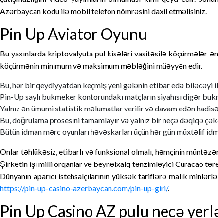
Azərbaycan kodu ilə mobil telefon nömrəsini daxil etməlisiniz.
Pin Up Aviator Oyunu
Bu yaxınlarda kriptovalyuta pul kisələri vasitəsilə köçürmələr ə
köçürmənin minimum və maksimum məbləğini müəyyən edir.
Bu, hər bir qeydiyyatdan keçmiş yeni gələnin etibar edə biləcəyi il
Pin-Up saylı bukmeker kontorundakı matçların siyahısı digər bukm
Yalnız ən ümumi statistik məlumatlar verilir və davam edən hadisələ
Bu, doğrulama prosesini tamamlayır və yalnız bir neçə dəqiqə çək
Bütün idman mərc oyunları həvəskarları üçün hər gün müxtəlif id
Onlar təhlükəsiz, etibarlı və funksional olmalı, həmçinin müntəz
Şirkətin işi milli orqanlar və beynəlxalq tənzimləyici Curacao tərə
Dünyanın aparıcı istehsalçılarının yüksək tariflərə malik minlər
https://pin-up-casino-azerbaycan.com/pin-up-giri/
.
Pin Up Casino AZ pulu necə yerl