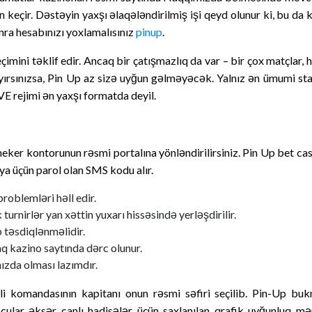
eçir. Dəstəyin yaxşı əlaqələndirilmiş işi qeyd olunur ki, bu da k
nra hesabınızı yoxlamalısınız
pinup
.
i təklif edir. Ancaq bir çatışmazlıq da var – bir çox matçlar, hət
rsınızsa, Pin Up az sizə uyğun gəlməyəcək. Yalnız ən ümumi stati
VE rejimi ən yaxşı formatda deyil.
er kontorunun rəsmi portalına yönləndirilirsiniz. Pin Up bet casi
ya üçün parol olan SMS kodu alır.
roblemləri həll edir.
rnirlər yan xəttin yuxarı hissəsində yerləşdirilir.
 təsdiqlənməlidir.
kazino saytında dərc olunur.
ızda olması lazımdır.
li komandasının kapitanı onun rəsmi səfiri seçilib. Pin-Up bu
cular əksər canlı hadisələr üçün saxlanılan qrafik uyğunluq mə