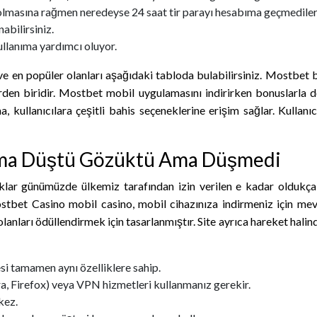
lmasına rağmen neredeyse 24 saat tir parayı hesabıma geçmediler
abilirsiniz.
ullanıma yardımcı oluyor.
en popüler olanları aşağıdaki tabloda bulabilirsiniz. Mostbet ba
rden biridir. Mostbet mobil uygulamasını indirirken bonuslarla do
kullanıcılara çeşitli bahis seçeneklerine erişim sağlar. Kullanıcı
ama Düştü Gözüktü Ama Düşmedi
klar günümüzde ülkemiz tarafından izin verilen e kadar oldukça
stbet Casino mobil casino, mobil cihazınıza indirmeniz için mevc
lanları ödüllendirmek için tasarlanmıştır. Site ayrıca hareket hali
si tamamen aynı özelliklere sahip.
ra, Firefox) veya VPN hizmetleri kullanmanız gerekir.
kez.