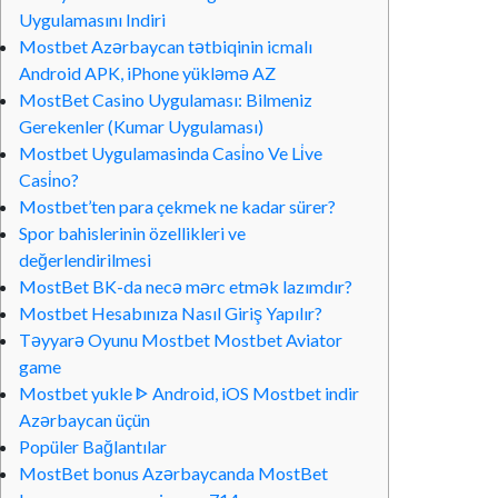
Uygulamasını Indiri
Mostbet Azərbaycan tətbiqinin icmalı
Android APK, iPhone yükləmə AZ
MostBet Casino Uygulaması: Bilmeniz
Gerekenler (Kumar Uygulaması)
Mostbet Uygulamasinda Casi̇no Ve Li̇ve
Casi̇no?
Mostbet’ten para çekmek ne kadar sürer?
Spor bahislerinin özellikleri ve
değerlendirilmesi
MostBet BK-da necə mərc etmək lazımdır?
Mostbet Hesabınıza Nasıl Giriş Yapılır?
Təyyarə Oyunu Mostbet Mostbet Aviator
game
Mostbet yukle ᐈ Android, iOS Mostbet indir
Azərbaycan üçün
Popüler Bağlantılar
MostBet bonus Azərbaycanda MostBet