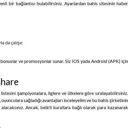
li bir bağlantısı bulabilirsiniz. Ayarlardan bahis sitesinin haber
a da çalışır.
li bonuslar ve promosyonlar sunar. Siz IOS yada Android (APK) için
share
esini şampiyonalara, liglere ve ülkelere göre sıralayabilirsiniz.
oyunculara sağladığı avantajları inceleyelim ve bu bahis şirketinin
lacaksınız. Ancak, belirli kurallara bağlı olarak para kazanarak
.