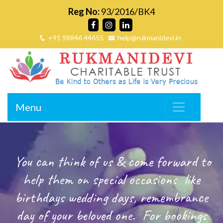
Reg No:
93/2016/BK4
+91 98846 44655
help@rukmanidevi.in
Menu
You can think of us & come forward to
help them on special occasions
like
birthdays wedding days, remembrance
day of your beloved one.
For bookings