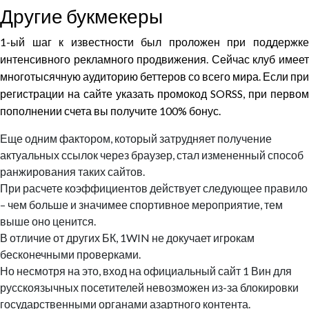
Другие букмекеры
1-ый шаг к известности был проложен при поддержке
интенсивного рекламного продвижения. Сейчас клуб имеет
многотысячную аудиторию беттеров со всего мира. Если при
регистрации на сайте указать промокод SORSS, при первом
пополнении счета вы получите 100% бонус.
Еще одним фактором, который затрудняет получение
актуальных ссылок через браузер, стал измененный способ
ранжирования таких сайтов.
При расчете коэффициентов действует следующее правило
– чем больше и значимее спортивное мероприятие, тем
выше оно ценится.
В отличие от других БК, 1WIN не докучает игрокам
бесконечными проверками.
Но несмотря на это, вход на официальный сайт 1 Вин для
русскоязычных посетителей невозможен из-за блокировки
государственными органами азартного контента.