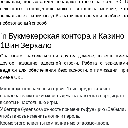
зеркалам, пользователи попадают строго на сайт БК. В
некоторых сообщениях можно встретить мнение, что
зеркальные ссылки могут быть фишинговыми и вообще это
небезопасный способ.
in Букмекерская контора и Казино
1Вин Зеркало
Она может находиться на другом домене, то есть иметь
другое название адресной строки. Работа с зеркалами
ведется для обеспечения безопасности, оптимизации, при
смене URL.
Многофункциональный сервис 1 вин предоставляет
пользователям возможность делать ставки на спорт, играть
в слоты и настольные игры.
У беттора будет возможность применить функцию «Забыли»,
чтобы вновь изменить логин и пароль.
Кроме этого, клиенты компании имеют возможность