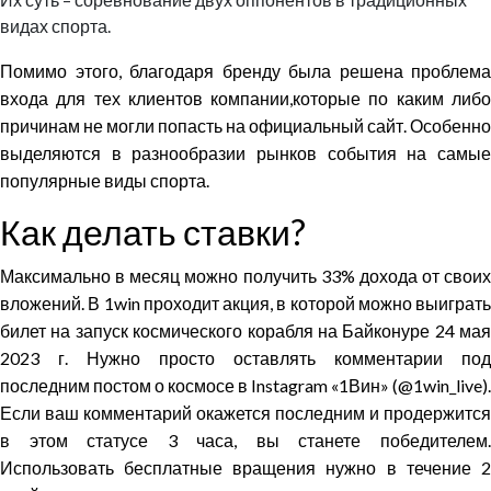
видах спорта.
Помимо этого, благодаря бренду была решена проблема
входа для тех клиентов компании,которые по каким либо
причинам не могли попасть на официальный сайт. Особенно
выделяются в разнообразии рынков события на самые
популярные виды спорта.
Как делать ставки?
Максимально в месяц можно получить 33% дохода от своих
вложений. В 1win проходит акция, в которой можно выиграть
билет на запуск космического корабля на Байконуре 24 мая
2023 г. Нужно просто оставлять комментарии под
последним постом о космосе в Instagram «1Вин» (@1win_live).
Если ваш комментарий окажется последним и продержится
в этом статусе 3 часа, вы станете победителем.
Использовать бесплатные вращения нужно в течение 2