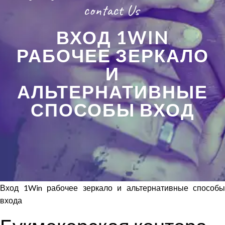
contact Us
ВХОД 1WIN
РАБОЧЕЕ ЗЕРКАЛО
И
АЛЬТЕРНАТИВНЫЕ
СПОСОБЫ ВХОД
Вход 1Win рабочее зеркало и альтернативные способы
входа