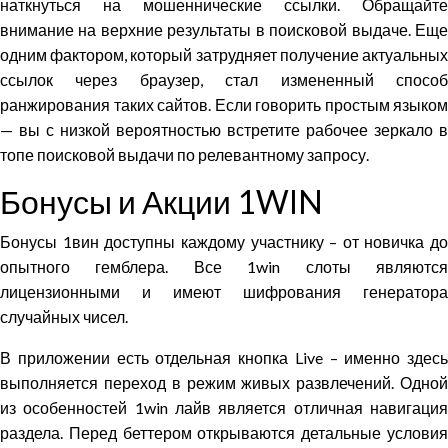
наткнуться на мошеннические ссылки. Обращайте
внимание на верхние результаты в поисковой выдаче. Еще
одним фактором, который затрудняет получение актуальных
ссылок через браузер, стал измененный способ
ранжирования таких сайтов. Если говорить простым языком
— вы с низкой вероятностью встретите рабочее зеркало в
топе поисковой выдачи по релевантному запросу.
Бонусы и Акции 1WIN
Бонусы 1вин доступны каждому участнику – от новичка до
опытного гемблера. Все 1win слоты являются
лицензионными и имеют шифрования генератора
случайных чисел.
В приложении есть отдельная кнопка Live – именно здесь
выполняется переход в режим живых развлечений. Одной
из особенностей 1win лайв является отличная навигация
раздела. Перед беттером открываются детальные условия