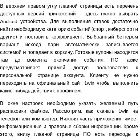
В верхнем правом углу главной страницы есть перечень
доступных версий приложений – здесь нужно выбрать
Android устройства. Для выполнения ставок достаточно
найти необходимую категорию событий (спорт, киберспорт и
другие) и поставить коэффициент. Выбранный беттером
вариант исхода пари автоматически записывается
системой и попадает в корзину. Готовые купоны находятся
там до момента окончания события. ПО также
предусматривает прямой доступ пользователя к
персональной странице аккаунта. Клиенту не нужно
переходить на официальный сайт 1win чтобы выполнить
какие-нибудь действия с профилем.
В окне настроек необходимо указать желаемый путь
распаковки файлов. Рассмотрим, как скачать 1win на
телефон или компьютер. Нижняя часть приложения имеет
информационные и правовые сборки информации. Кроме
этого, внизу главной страницы ПО есть переходы к