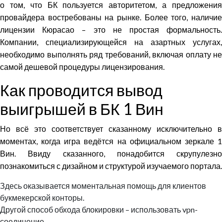
о том, что БК пользуется авторитетом, а предложения
провайдера востребованы на рынке. Более того, наличие
лицензии Кюрасао – это не простая формальность.
Компании, специализирующейся на азартных услугах,
необходимо выполнять ряд требований, включая оплату не
самой дешевой процедуры лицензирования.
Как проводится вывод
выигрышей в БК 1 Вин
Но всё это соответствует сказанному исключительно в
моментах, когда игра ведётся на официальном зеркале 1
Вин. Ввиду сказанного, понадобится скрупулезно
познакомиться с дизайном и структурой изучаемого портала.
Здесь оказывается моментальная помощь для клиентов
букмекерской конторы.
Другой способ обхода блокировки – использовать vpn-
соединение.