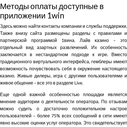
Методы оплаты доступные в
приложении 1win
Здесь можно найти контакты компании и службы поддержки.
Также внизу сайта размещены разделы с правилами и
партнерской программой 1вина. Лайв казино – это
отдельный вид азартных развлечений. Их особенность
заключается в нестандартном подходе к игре. Вместо
традиционного виртуального интерфейса, гемблеры имеют
возможность почувствовать себя в окружение настоящего
казино. Живые дилеры, игра с другими пользователями и
живое общение – все это в разделе Live.
Еще одной важной особенностью площадки является
мнение аудитории о деятельности оператора. По отзывам
можно судить о достаточно положительном настрое
пользователей – более 75% всех сообщений в сети имеют
явно высокие оценки услуг оператора. Это свидетельствует