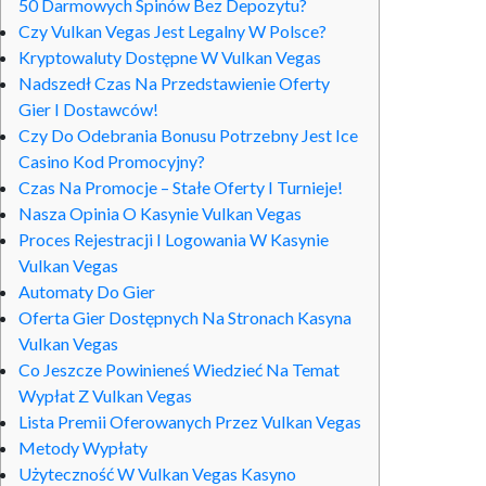
50 Darmowych Spinów Bez Depozytu?
Czy Vulkan Vegas Jest Legalny W Polsce?
Kryptowaluty Dostępne W Vulkan Vegas
Nadszedł Czas Na Przedstawienie Oferty
Gier I Dostawców!
Czy Do Odebrania Bonusu Potrzebny Jest Ice
Casino Kod Promocyjny?
Czas Na Promocje – Stałe Oferty I Turnieje!
Nasza Opinia O Kasynie Vulkan Vegas
Proces Rejestracji I Logowania W Kasynie
Vulkan Vegas
Automaty Do Gier
Oferta Gier Dostępnych Na Stronach Kasyna
Vulkan Vegas
Co Jeszcze Powinieneś Wiedzieć Na Temat
Wypłat Z Vulkan Vegas
Lista Premii Oferowanych Przez Vulkan Vegas
Metody Wypłaty
Użyteczność W Vulkan Vegas Kasyno