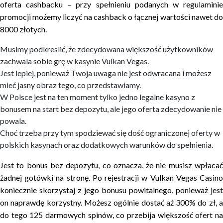
oferta cashbacku – przy spełnieniu podanych w regulaminie
promocji możemy liczyć na cashback o łącznej wartości nawet do
8000 złotych.
Musimy podkreslić, że zdecydowana większość użytkowników
zachwala sobie grę w kasynie Vulkan Vegas.
Jest lepiej, ponieważ Twoja uwaga nie jest odwracana i możesz
mieć jasny obraz tego, co przedstawiamy.
W Polsce jest na ten moment tylko jedno legalne kasyno z
bonusem na start bez depozytu, ale jego oferta zdecydowanie nie
powala.
Choć trzeba przy tym spodziewać się dość ograniczonej oferty w
polskich kasynach oraz dodatkowych warunków do spełnienia.
Jest to bonus bez depozytu, co oznacza, że nie musisz wpłacać
żadnej gotówki na stronę. Po rejestracji w Vulkan Vegas Casino
koniecznie skorzystaj z jego bonusu powitalnego, ponieważ jest
on naprawdę korzystny. Możesz ogólnie dostać aż 300% do zł, a
do tego 125 darmowych spinów, co przebija większość ofert na