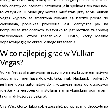
stały dostęp do Internetu, natomiast jeśli spełniasz ten warunek,
to wszystkie ulubione gry możesz mieć stale przy sobie. Vulkan
Vegas wypłaty ze smartfona również są bardzo proste do
wykonania, poniewaz procedura jest identyczna jak na
komputerze stacjonarnym. Wszystko to jest możliwe za sprawą
zastosowania języka znaczników HTML5, który idealnie
dopasowuje grę do ekranu danego urządzenia.
W co najlepiej grać w Vulkan
Vegas?
Vulkan Vegas oferuje swoim graczom wersje z krupierem na żywo
popularnych gier hazardowych, takich jak blackjack i poker! A
jeśli nie lubisz automatów do gry, zawsze masz do dyspozycji
ruletkę – z europejskimi stołami i amerykańskimi odmianami,
takimi jak kości czy bakarat.
Ci z Was, którzy lubią sobie zaszaleć, po wpłaceniu depozytu na