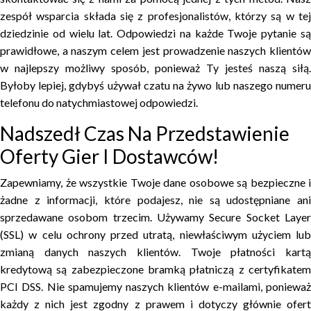
zespół wsparcia składa się z profesjonalistów, którzy są w tej
dziedzinie od wielu lat. Odpowiedzi na każde Twoje pytanie są
prawidłowe, a naszym celem jest prowadzenie naszych klientów
w najlepszy możliwy sposób, ponieważ Ty jesteś naszą siłą.
Byłoby lepiej, gdybyś używał czatu na żywo lub naszego numeru
telefonu do natychmiastowej odpowiedzi.
Nadszedł Czas Na Przedstawienie
Oferty Gier I Dostawców!
Zapewniamy, że wszystkie Twoje dane osobowe są bezpieczne i
żadne z informacji, które podajesz, nie są udostępniane ani
sprzedawane osobom trzecim. Używamy Secure Socket Layer
(SSL) w celu ochrony przed utratą, niewłaściwym użyciem lub
zmianą danych naszych klientów. Twoje płatności kartą
kredytową są zabezpieczone bramką płatniczą z certyfikatem
PCI DSS. Nie spamujemy naszych klientów e-mailami, ponieważ
każdy z nich jest zgodny z prawem i dotyczy głównie ofert