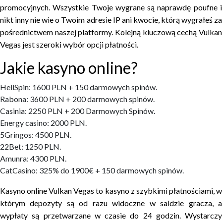
promocyjnych. Wszystkie Twoje wygrane są naprawdę poufne i
nikt inny nie wie o Twoim adresie IP ani kwocie, którą wygrałeś za
pośrednictwem naszej platformy. Kolejną kluczową cechą Vulkan
Vegas jest szeroki wybór opcji płatności.
Jakie kasyno online?
HellSpin: 1600 PLN + 150 darmowych spinów.
Rabona: 3600 PLN + 200 darmowych spinów.
Casinia: 2250 PLN + 200 Darmowych Spinów.
Energy casino: 2000 PLN.
5Gringos: 4500 PLN.
22Bet: 1250 PLN.
Amunra: 4300 PLN.
CatCasino: 325% do 1900€ + 150 darmowych spinów.
Kasyno online Vulkan Vegas to kasyno z szybkimi płatnościami, w
którym depozyty są od razu widoczne w saldzie gracza, a
wypłaty są przetwarzane w czasie do 24 godzin. Wystarczy