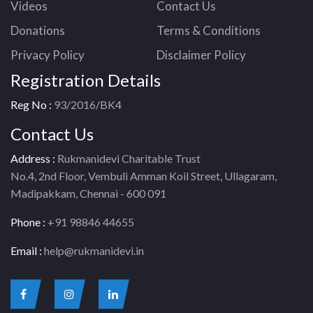
Videos
Contact Us
Donations
Terms & Conditions
Privacy Policy
Disclaimer Policy
Registration Details
Reg No :
93/2016/BK4
Contact Us
Address :
Rukmanidevi Charitable Trust
No.4, 2nd Floor, Vembuli Amman Koil Street, Ullagaram,
Madipakkam, Chennai - 600 091
Phone :
+91 98846 44655
Email :
help@rukmanidevi.in