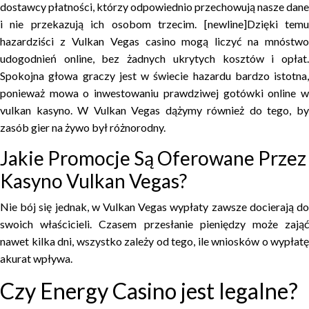
dostawcy płatności, którzy odpowiednio przechowują nasze dane
i nie przekazują ich osobom trzecim. [newline]Dzięki temu
hazardziści z Vulkan Vegas casino mogą liczyć na mnóstwo
udogodnień online, bez żadnych ukrytych kosztów i opłat.
Spokojna głowa graczy jest w świecie hazardu bardzo istotna,
ponieważ mowa o inwestowaniu prawdziwej gotówki online w
vulkan kasyno. W Vulkan Vegas dążymy również do tego, by
zasób gier na żywo był różnorodny.
Jakie Promocje Są Oferowane Przez
Kasyno Vulkan Vegas?
Nie bój się jednak, w Vulkan Vegas wypłaty zawsze docierają do
swoich właścicieli. Czasem przesłanie pieniędzy może zająć
nawet kilka dni, wszystko zależy od tego, ile wniosków o wypłatę
akurat wpływa.
Czy Energy Casino jest legalne?