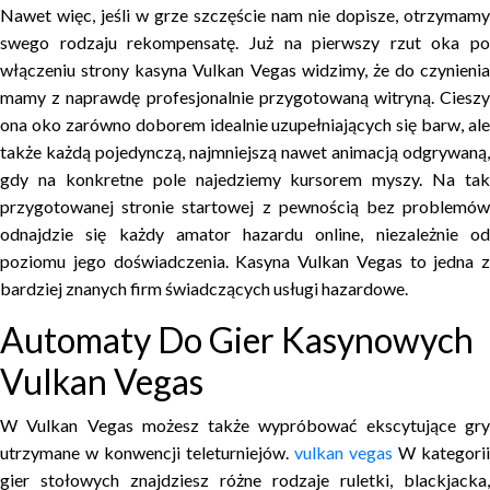
Nawet więc, jeśli w grze szczęście nam nie dopisze, otrzymamy
swego rodzaju rekompensatę. Już na pierwszy rzut oka po
włączeniu strony kasyna Vulkan Vegas widzimy, że do czynienia
mamy z naprawdę profesjonalnie przygotowaną witryną. Cieszy
ona oko zarówno doborem idealnie uzupełniających się barw, ale
także każdą pojedynczą, najmniejszą nawet animacją odgrywaną,
gdy na konkretne pole najedziemy kursorem myszy. Na tak
przygotowanej stronie startowej z pewnością bez problemów
odnajdzie się każdy amator hazardu online, niezależnie od
poziomu jego doświadczenia. Kasyna Vulkan Vegas to jedna z
bardziej znanych firm świadczących usługi hazardowe.
Automaty Do Gier Kasynowych
Vulkan Vegas
W Vulkan Vegas możesz także wypróbować ekscytujące gry
utrzymane w konwencji teleturniejów.
vulkan vegas
W kategorii
gier stołowych znajdziesz różne rodzaje ruletki, blackjacka,